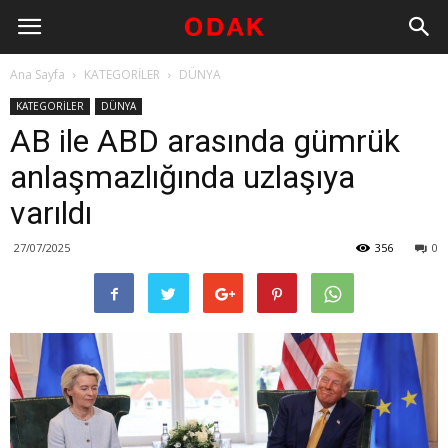
Ana Sayfa
KATEGORİLER
DÜNYA
KATEGORİLER
DÜNYA
AB ile ABD arasında gümrük
anlaşmazlığında uzlaşıya
varıldı
27/07/2025
356
0