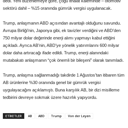
dedi. Yeni düzenlemeye göre, çoğu ithalat kaleminde – otomotiv
sektörü dahil – %15 oranında gümrük vergisi uygulanacak.
Trump, anlaşmanın ABD açısından avantajlı olduğunu savundu.
Avrupa Birliği’nin, Japonya gibi, ek tavizler verdiğini ve ABD’den
750 milyar dolar değerinde enerji alımı yapmayı kabul ettiğini
açıkladı. Ayrıca AB’nin, ABD’ye yönelik yatırımlarını 600 milyar
dolar daha artıracağı ifade edildi. Trump, enerji alanındaki
mutabakatı anlaşmanın “çok önemli bir bileşeni” olarak tanımladı.
Trump, anlaşma sağlanmadığı takdirde 1 Ağustos’tan itibaren tüm
AB ürünlerine %30 oranında genel bir gümrük vergisi
uygulayacağını açıklamıştı. Buna karşılık AB, bir dizi misilleme
tedbirini devreye sokmak üzere hazırlık yapıyordu.
ETIKETLER
AB
ABD
Trump
Von der Leyen