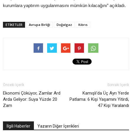
kurumlara yaptırım uygulanmasını mümkün kılacağını” açıkladı.
ETIKETLER
Avrupa Birliği
Doğalgaz
Kıbrıs
Önceki İçerik
Sonraki İçerik
Ekonomi Çöküyor, Zamlar Ard
Kamışlı’da Üç Ayrı Yerde
Arda Geliyor: Suya Yüzde 20
Patlama: 6 Kişi Yaşamını Yitirdi,
Zam
47 Kişi Yaralandı
İlgili Haberler
Yazarın Diğer İçerikleri