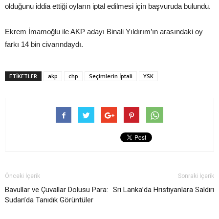
olduğunu iddia ettiği oyların iptal edilmesi için başvuruda bulundu.
Ekrem İmamoğlu ile AKP adayı Binali Yıldırım’ın arasındaki oy
farkı 14 bin civarındaydı.
ETIKETLER
akp
chp
Seçimlerin İptali
YSK
Önceki İçerik
Sonraki İçerik
Bavullar ve Çuvallar Dolusu Para:
Sri Lanka’da Hristiyanlara Saldırı
Sudan’da Tanıdık Görüntüler