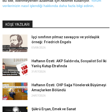
Bu site, istenmeyenleri azaltmak için Akismet kullanıyor.
Yorum
verilerinizin nasıl işlendiği hakkında daha fazla bilgi edinin
.
KÖŞE YAZILARI
İşçi sınıfının yılmaz savaşçısı ve yoldaşlık
örneği: Friedrich Engels
05/08/2026
Haftanın Özeti: AKP Saldırıda, Sosyalist Sol İki
Yanlış Kutup Etrafında
31/07/2026
Haftanın Özeti: CHP Sağa Yönelerek Büyümeyi
Amaçlarken Bölündü
24/07/2026
Şükrü Erşan, Emek ve Sanat