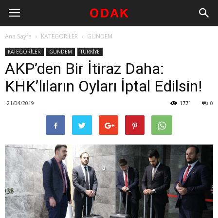
Ana Sayfa
KATEGORİLER
GÜNDEM
KATEGORİLER
GÜNDEM
TÜRKİYE
AKP’den Bir İtiraz Daha:
KHK’lıların Oyları İptal Edilsin!
21/04/2019
1771
0