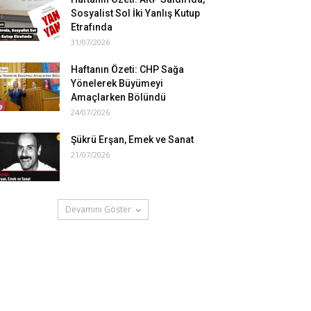
Sosyalist Sol İki Yanlış Kutup
Etrafında
31/07/2026
Haftanın Özeti: CHP Sağa
Yönelerek Büyümeyi
Amaçlarken Bölündü
24/07/2026
Şükrü Erşan, Emek ve Sanat
21/07/2026
Devamını Göster