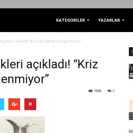
KATEGORİLER
YAZARLAR
gerçekleri açıkladı! “Kriz yok, kimse iş beğenmiyor”
kleri açıkladı! “Kriz
ğenmiyor”
1908
0
ş