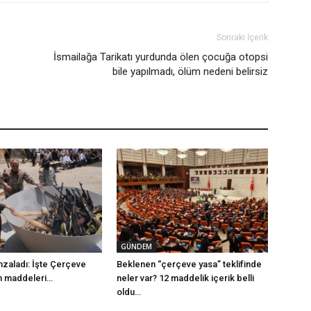
Sonraki İçerik
İsmailağa Tarikatı yurdunda ölen çocuğa otopsi
bile yapılmadı, ölüm nedeni belirsiz
GÜNDEM
mzaladı: İşte Çerçeve
Beklenen “çerçeve yasa” teklifinde
m maddeleri…
neler var? 12 maddelik içerik belli
oldu…