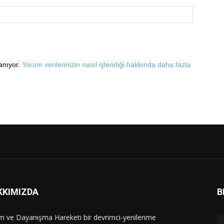
lanıyor.
Yorum verilerinizin nasıl işlendiği hakkında daha fazla
KKIMIZDA
B
im ve Dayanışma Hareketi bir devrimci-yenilenme