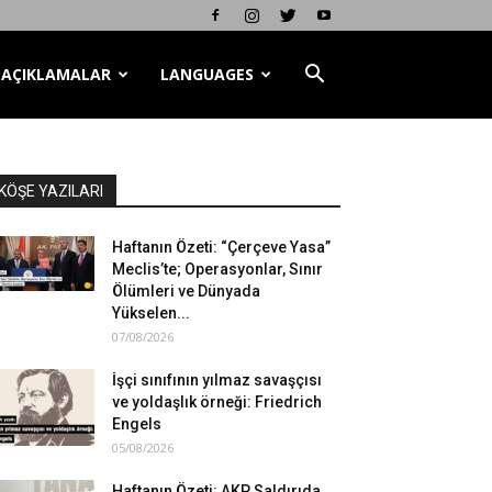
AÇIKLAMALAR
LANGUAGES
KÖŞE YAZILARI
Haftanın Özeti: “Çerçeve Yasa”
Meclis’te; Operasyonlar, Sınır
Ölümleri ve Dünyada
Yükselen...
07/08/2026
İşçi sınıfının yılmaz savaşçısı
ve yoldaşlık örneği: Friedrich
Engels
05/08/2026
Haftanın Özeti: AKP Saldırıda,