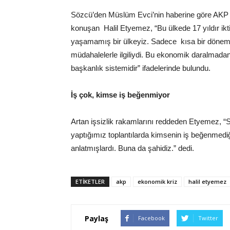
Sözcü’den Müslüm Evci’nin haberine göre AKP K
konuşan Halil Etyemez, “Bu ülkede 17 yıldır ik
yaşamamış bir ülkeyiz. Sadece kısa bir dönem
müdahalelerle ilgiliydi. Bu ekonomik daralmada
başkanlık sistemidir” ifadelerinde bulundu.
İş çok, kimse iş beğenmiyor
Artan işsizlik rakamlarını reddeden Etyemez, 
yaptığımız toplantılarda kimsenin iş beğenmediği
anlatmışlardı. Buna da şahidiz.” dedi.
ETIKETLER
akp
ekonomik kriz
halil etyemez
Paylaş
Facebook
Twitter