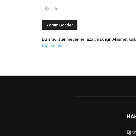
Bu site, istenmeyenleri azaltmak için Akismet kul
bilgi edinin
.
HA
Eğit