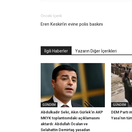
Önceki İçerik
Eren Keskin’in evine polis baskını
İlgili Haberler
Yazarın Diğer İçerikleri
GÜNDEM
GÜNDEM
Abdulkadir Selvi, Akın Gürlek’in AKP
DEM Parti i
MKYK toplantısındaki açıklamasını
Yasa’nın tü
aktardı: Abdullah Öcalan ve
Selahattin Demirtaş yasadan