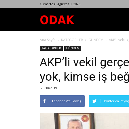
Cumartesi, Ağustos 8, 2026
Odak
Ana Sayfa
KATEGORİLER
GÜNDEM
AKP’li vekil 
Dergisi
KATEGORİLER
GÜNDEM
AKP’li vekil gerçe
yok, kimse iş be
23/10/2019
Facebook'ta Paylaş
Twitter'da Payla