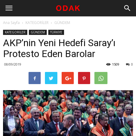
Ana Sayfa
KATEGORİLER
GÜNDEM
KATEGORİLER
GÜNDEM
TÜRKİYE
AKP’nin Yeni Hedefi Saray’ı
Protesto Eden Barolar
08/09/2019
1509
0