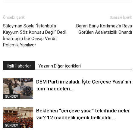
Önceki İçerik
Sonraki İçerik
Süleyman Soylu “İstanbul’a
Baran Barış Korkmaz’a Reva
Kayyum Söz Konusu Değil” Dedi,
Görülen Adaletsizlik Onandı
İmamoğlu İse Cevap Verdi:
Polemik Yapılıyor
İlgili Haberler
Yazarın Diğer İçerikleri
DEM Parti imzaladı: İşte Çerçeve Yasa’nın
tüm maddeleri…
GÜNDEM
Beklenen “çerçeve yasa” teklifinde neler
var? 12 maddelik içerik belli oldu…
GÜNDEM