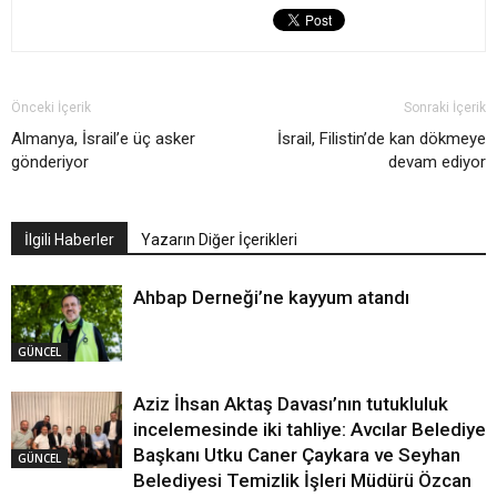
Önceki İçerik
Sonraki İçerik
Almanya, İsrail’e üç asker
İsrail, Filistin’de kan dökmeye
gönderiyor
devam ediyor
İlgili Haberler
Yazarın Diğer İçerikleri
Ahbap Derneği’ne kayyum atandı
GÜNCEL
Aziz İhsan Aktaş Davası’nın tutukluluk
incelemesinde iki tahliye: Avcılar Belediye
Başkanı Utku Caner Çaykara ve Seyhan
GÜNCEL
Belediyesi Temizlik İşleri Müdürü Özcan