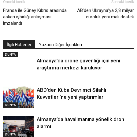
Önceki İçerik
Sonraki İçerik
Fransa ile Güney Kıbrıs arasında
AB’den Ukrayna’ya 2,8 milyar
askeri işbirliği anlaşması
euroluk yeni mali destek
imzalandı
İlgili Haberler
Yazarın Diğer İçerikleri
DÜNYA
Almanya’da drone güvenliği için yeni
araştırma merkezi kuruluyor
ABD’den Küba Devrimci Silahlı
Kuvvetleri’ne yeni yaptırımlar
DÜNYA
Almanya’da havalimanına yönelik dron
alarmı
DÜNYA