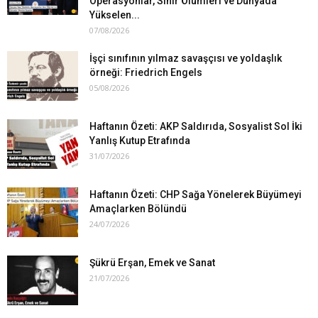
Operasyonlar, Sınır Ölümleri ve Dünyada
Yükselen...
07/08/2026
İşçi sınıfının yılmaz savaşçısı ve yoldaşlık
örneği: Friedrich Engels
05/08/2026
Haftanın Özeti: AKP Saldırıda, Sosyalist Sol İki
Yanlış Kutup Etrafında
31/07/2026
Haftanın Özeti: CHP Sağa Yönelerek Büyümeyi
Amaçlarken Bölündü
24/07/2026
Şükrü Erşan, Emek ve Sanat
21/07/2026