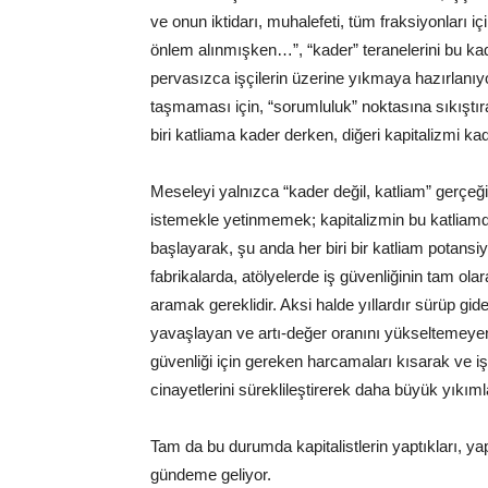
ve onun iktidarı, muhalefeti, tüm fraksiyonları içi
önlem alınmışken…”, “kader” teranelerini bu ka
pervasızca işçilerin üzerine yıkmaya hazırlanıy
taşmaması için, “sorumluluk” noktasına sıkıştıra
biri katliama kader derken, diğeri kapitalizmi k
Meseleyi yalnızca “kader değil, katliam” gerçeğ
istemekle yetinmemek; kapitalizmin bu katliam
başlayarak, şu anda her biri bir katliam potansi
fabrikalarda, atölyelerde iş güvenliğinin tam ola
aramak gereklidir. Aksi halde yıllardır sürüp gid
yavaşlayan ve artı-değer oranını yükseltemeye
güvenliği için gereken harcamaları kısarak ve i
cinayetlerini süreklileştirerek daha büyük yıkıml
Tam da bu durumda kapitalistlerin yaptıkları, ya
gündeme geliyor.