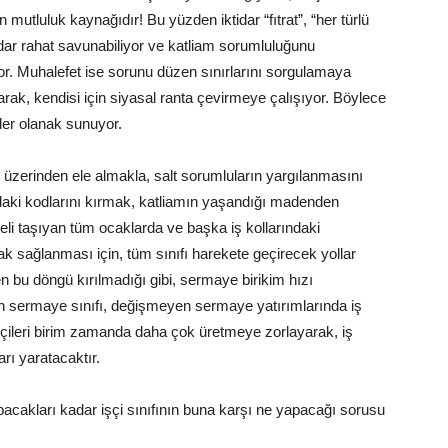
n mutluluk kaynağıdır! Bu yüzden iktidar “fıtrat”, “her türlü
dar rahat savunabiliyor ve katliam sorumluluğunu
or. Muhalefet ise sorunu düzen sınırlarını sorgulamaya
rak, kendisi için siyasal ranta çevirmeye çalışıyor. Böylece
ader olanak sunuyor.
i üzerinden ele almakla, salt sorumluların yargılanmasını
daki kodlarını kırmak, katliamın yaşandığı madenden
yeli taşıyan tüm ocaklarda ve başka iş kollarındaki
rak sağlanması için, tüm sınıfı harekete geçirecek yollar
en bu döngü kırılmadığı gibi, sermaye birikim hızı
n sermaye sınıfı, değişmeyen sermaye yatırımlarında iş
şçileri birim zamanda daha çok üretmeye zorlayarak, iş
arı yaratacaktır.
pacakları kadar işçi sınıfının buna karşı ne yapacağı sorusu