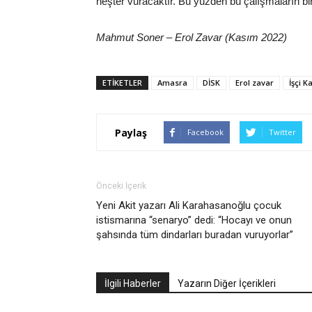
neşter vuracaktır. Bu yüzden bu çalışmaların bir
Mahmut Soner – Erol Zavar (Kasım 2022)
ETIKETLER
Amasra
DİSK
Erol zavar
İşçi K
Paylaş
Facebook
Twitter
Önceki İçerik
Yeni Akit yazarı Ali Karahasanoğlu çocuk
istismarına “senaryo” dedi: “Hocayı ve onun
şahsında tüm dindarları buradan vuruyorlar”
İlgili Haberler
Yazarın Diğer İçerikleri