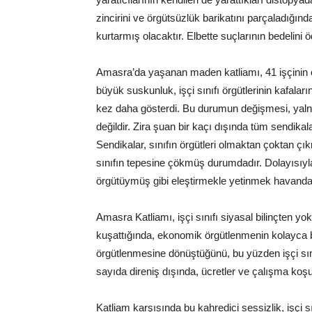
zincirini ve örgütsüzlük barikatını parçaladığın
kurtarmış olacaktır. Elbette suçlarının bedelini 
Amasra’da yaşanan maden katliamı, 41 işçinin 
büyük suskunluk, işçi sınıfı örgütlerinin kafala
kez daha gösterdi. Bu durumun değişmesi, yalnı
değildir. Zira şuan bir kaçı dışında tüm sendikala
Sendikalar, sınıfın örgütleri olmaktan çoktan ç
sınıfın tepesine çökmüş durumdadır. Dolayısıyla
örgütüymüş gibi eleştirmekle yetinmek havanda 
Amasra Katliamı, işçi sınıfı siyasal bilinçten y
kuşattığında, ekonomik örgütlenmenin kolayca bur
örgütlenmesine dönüştüğünü, bu yüzden işçi sınıf
sayıda direniş dışında, ücretler ve çalışma koşu
Katliam karşısında bu kahredici sessizlik, işçi sın