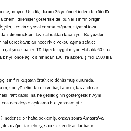
ığını aşamıyor. Üstelik, durum 25 yıl öncekinden de kötüdür.
mli direnişler gösterilse de, bunlar sınıfın birliğini
iler, keskin siyasal ortama rağmen, siyasal tavır
n dahi direnmekten, tavır almaktan kaçınıyor. Bu yüzden
ominal ücret kayıpları nedeniyle yoksullaşma sefalet
zun çalışma saatleri Türkiye’de uygulanıyor. Haftalık 60 saat
ir yıl önce açlık sınırından 100 lira azken, şimdi 1900 lira
şçi sınıfını kuşatan örgütlere dönüşmüş durumda.
nın, son yönetim kurulu ve başkanının, kazandıkları
l rant kapısı haline getirildiğinin göstergesidir. Aynı
şısında neredeyse açıklama bile yapmamıştır.
SK, nedense bir hafta beklemiş, ondan sonra Amasra’ya
 çıkılacağını ilan etmiş, sadece sendikacılar basın