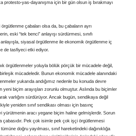
ka protesto-yas-dayanışma için bir gün olsun iş bırakmayı
i örgütlenme çabaları olsa da, bu çabaların ayrı
in, eski “tek benci” anlayışı sürdürmesi, sınıfı
anlayışla, siyasal örgütlenme ile ekonomik örgütlenme iç
me de tasfiyeci etki ediyor.
ğınık örgütlenmeler yoluyla bölük pörçük bir mücadele değil,
 birleşik mücadeledir. Bunun ekonomik mücadele alanındaki
tlenmeler yukarıda andığımız nedenle bu konuda devre
çin yeni biçim arayışları zorunlu olmuştur. Aslında bu biçimler
rak varlığını sürdürüyor. Ancak bugün, sendikaya değil
kiyle yeniden sınıf sendikası olması için basınç
 yürütmenin aracı yegane biçim haline gelmişlerdir. Sorun
ma çabasıdır. Pek çok isimle pek çok işçi örgütlenmesi
n tümüne doğru yayılması, sınıf hareketindeki dağınıklığa