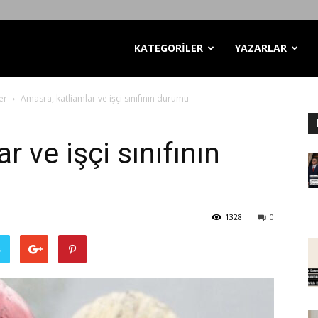
KATEGORİLER
YAZARLAR
er
Amasra, katliamlar ve işçi sınıfının durumu
 ve işçi sınıfının
1328
0
ş