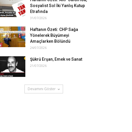
Sosyalist Sol İki Yanlış Kutup
Etrafında
31/07/2026
Haftanın Özeti: CHP Sağa
Yönelerek Büyümeyi
Amaçlarken Bölündü
24/07/2026
Şükrü Erşan, Emek ve Sanat
21/07/2026
Devamını Göster