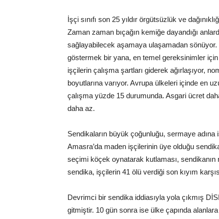
İşçi sınıfı son 25 yıldır örgütsüzlük ve dağınıkl
Zaman zaman bıçağın kemiğe dayandığı anlarda öne
sağlayabilecek aşamaya ulaşamadan sönüyor. İşç
göstermek bir yana, en temel gereksinimler içi
işçilerin çalışma şartları giderek ağırlaşıyor, n
boyutlarına varıyor. Avrupa ülkeleri içinde en u
çalışma yüzde 15 durumunda. Asgari ücret daha b
daha az.
Sendikaların büyük çoğunluğu, sermaye adına i
Amasra’da maden işçilerinin üye olduğu sendika
seçimi köçek oynatarak kutlaması, sendikanın nası
sendika, işçilerin 41 ölü verdiği son kıyım kar
Devrimci bir sendika iddiasıyla yola çıkmış Dİ
gitmiştir. 10 gün sonra ise ülke çapında alanlara