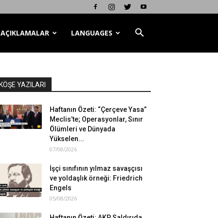
AÇIKLAMALAR
LANGUAGES
KÖŞE YAZILARI
Haftanın Özeti: “Çerçeve Yasa”
Meclis’te; Operasyonlar, Sınır
Ölümleri ve Dünyada
Yükselen...
07/08/2026
İşçi sınıfının yılmaz savaşçısı
ve yoldaşlık örneği: Friedrich
Engels
05/08/2026
Haftanın Özeti: AKP Saldırıda,