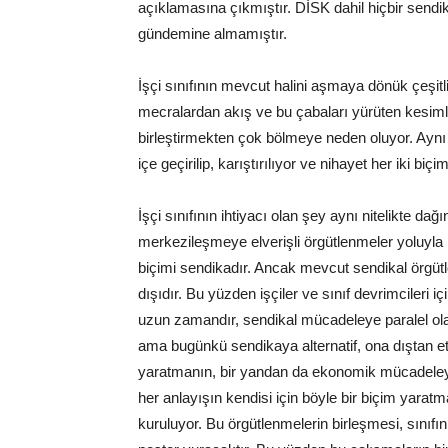
açıklamasına çıkmıştır. DİSK dahil hiçbir sendi
gündemine almamıştır.
İşçi sınıfının mevcut halini aşmaya dönük çeşitl
mecralardan akış ve bu çabaları yürüten kesimler
birleştirmekten çok bölmeye neden oluyor. Aynı 
içe geçirilip, karıştırılıyor ve nihayet her iki biçi
İşçi sınıfının ihtiyacı olan şey aynı nitelikte da
merkezileşmeye elverişli örgütlenmeler yoluyla
biçimi sendikadır. Ancak mevcut sendikal örgü
dışıdır. Bu yüzden işçiler ve sınıf devrimcileri i
uzun zamandır, sendikal mücadeleye paralel ola
ama bugünkü sendikaya alternatif, ona dıştan et
yaratmanın, bir yandan da ekonomik mücadeleyi
her anlayışın kendisi için böyle bir biçim yarat
kuruluyor. Bu örgütlenmelerin birleşmesi, sınıfı