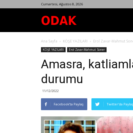
Cumartesi, Ağustos 8, 2026
Odak
Ana Sayfa
KÖŞE YAZILARI
Erol Zavar-Mahmut Son
Dergisi
KÖŞE YAZILARI
Erol Zavar-Mahmut Soner
Amasra, katliamlar
durumu
11/12/2022
Facebook'ta Paylaş
Twitter'da Payla