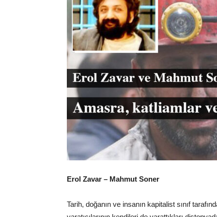
Erol Zavar – Mahmut Soner
Tarih, doğanın ve insanın kapitalist sınıf tarafı
yaratıcılarının kendileri de yarattıkları distopyad