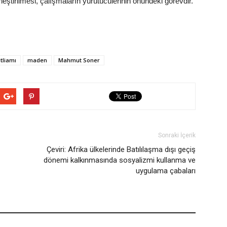
leştirilmesi, çalışmaların yürütücülerinin önündeki görevdir.
atliamı
maden
Mahmut Soner
Sonraki İçerik
Çeviri: Afrika ülkelerinde Batılılaşma dışı geçiş
dönemi kalkınmasında sosyalizmi kullanma ve
uygulama çabaları