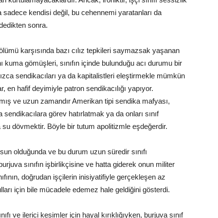
da sadece kendisi değil, bu cehennemi yaratanları da
ödedikten sonra.
ölümü karşısında bazı cılız tepkileri saymazsak yaşanan
rını kuma gömüşleri, sınıfın içinde bulunduğu acı durumu bir
zca sendikacıları ya da kapitalistleri eleştirmekle mümkün
r, en hafif deyimiyle patron sendikacılığı yapıyor.
ıkmış ve uzun zamandır Amerikan tipi sendika mafyası,
 sendikacılara görev hatırlatmak ya da onları sınıf
su dövmektir. Böyle bir tutum apolitizmle eşdeğerdir.
oksun olduğunda ve bu durum uzun süredir sınıfı
juva sınıfın işbirlikçisine ve hatta giderek onun militer
ının, doğrudan işçilerin inisiyatifiyle gerçekleşen az
lları için bile mücadele edemez hale geldiğini gösterdi.
ıfı ve ilerici kesimler için hayal kırıklığıyken, burjuva sınıf