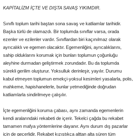
KAPİTALİZM İÇTE VE DIŞTA SAVAŞ YIKIMDIR.
Sınıflı toplum tarihi baştan sona savaş ve katliamlar tarihidir.
Başka türlü de olamazdı. Bir toplumda sınıflar varsa, orada
ezenler ve ezilenler vardır. Sınıflardan biri kaçınılmaz olarak
ayrıcalıklı ve egemen olacaktır. Egemenliğini, ayrıcalıklarını,
sahip olduklarını korumak için bunları toplumun çoğunluğu
aleyhine durmadan geliştirmek zorundadır. Bu da toplumda
sürekli gerilim oluşturur. Yoksulluk derinleşir, yayılır. Durumu
kabul etmeyen toplumun emekçi-yoksul kesimleri yasalarla, polis,
mahkeme, hapishanelerle, bunlar yetmediğinde doğrudan
katliamlarla sindirilmeye çalışılır.
İçte egemenliğini koruma çabası, aynı zamanda egemenlerin
kendi aralarındaki rekabeti de içerir. Tekelci çağda bu rekabet
tamamen mafya yöntemlerine dayanır. Aynı durum dış pazarlar
için de geçerlidir. Rekabet kızıştıkça alttan alta süren tüm