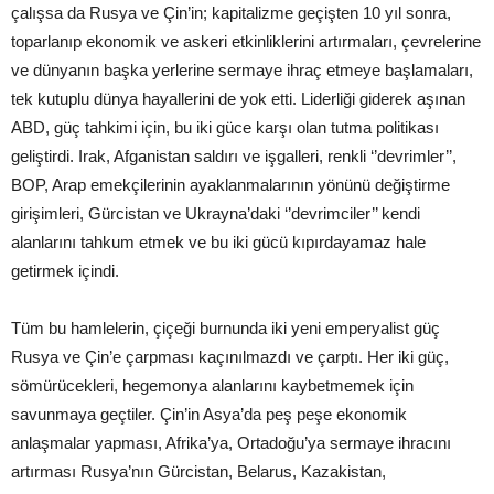
çalışsa da Rusya ve Çin’in; kapitalizme geçişten 10 yıl sonra,
toparlanıp ekonomik ve askeri etkinliklerini artırmaları, çevrelerine
ve dünyanın başka yerlerine sermaye ihraç etmeye başlamaları,
tek kutuplu dünya hayallerini de yok etti. Liderliği giderek aşınan
ABD, güç tahkimi için, bu iki güce karşı olan tutma politikası
geliştirdi. Irak, Afganistan saldırı ve işgalleri, renkli ‘’devrimler’’,
BOP, Arap emekçilerinin ayaklanmalarının yönünü değiştirme
girişimleri, Gürcistan ve Ukrayna’daki ‘’devrimciler’’ kendi
alanlarını tahkum etmek ve bu iki gücü kıpırdayamaz hale
getirmek içindi.
Tüm bu hamlelerin, çiçeği burnunda iki yeni emperyalist güç
Rusya ve Çin’e çarpması kaçınılmazdı ve çarptı. Her iki güç,
sömürücekleri, hegemonya alanlarını kaybetmemek için
savunmaya geçtiler. Çin’in Asya’da peş peşe ekonomik
anlaşmalar yapması, Afrika’ya, Ortadoğu’ya sermaye ihracını
artırması Rusya’nın Gürcistan, Belarus, Kazakistan,