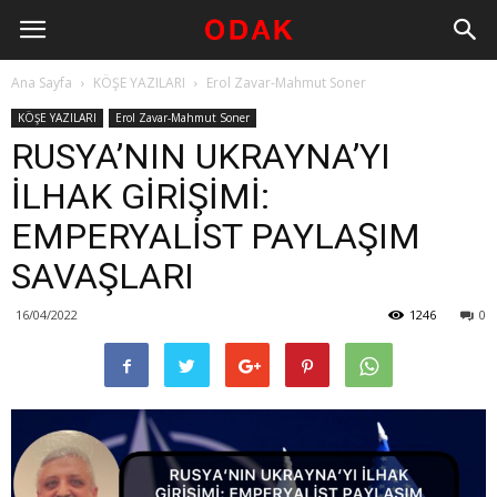
Ana Sayfa
KÖŞE YAZILARI
Erol Zavar-Mahmut Soner
KÖŞE YAZILARI
Erol Zavar-Mahmut Soner
RUSYA’NIN UKRAYNA’YI
İLHAK GİRİŞİMİ:
EMPERYALİST PAYLAŞIM
SAVAŞLARI
16/04/2022
1246
0