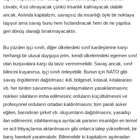
cevabı, 4.sü olmayacak çünkü insanlık kalmayacak olabilir
ancak. Aslında kapitalizm, savaşsız da insanlığı öyle bir noktaya
taşıyor ama savaş bunu hem hızlandıracak hem de ne yapılsa
geri dönüş olanağı bırakmayacaktır.
Bu yüzden işçi sınıfı, diğer ülkelerdeki sınıf kardeşlerine karşı
herhangi bir ulusal duyguya prim, kendi ülkelerindeki egemen sınıf
olan burjuvalara karşı da taviz vermemelidir. Savaş ancak, sınıf
bilincini kuşanırsa, işçi sınıfı önleyebilir. Bunun için NATO gibi
savaş örgütlerinin dağıtılması; ikili, bölgesel, kıtasal, kıtalararası
vb. her türden savunma-askeri anlaşmaların yasaklanmasını;
nükleer silahların imha edilmesini; orduların küçültülmesini ve
profesyonel orduların ortadan kaldırılmasını; tüm paralı asker
eğiten, barındıran şirket vb. oluşumların dağıtılmasını, yasadışı
ilan edilmesini; silahlanmaya ayrılacak paranın insanlığın en temel
ve acil ihtiyaçlarına aktarılmasını gibi onlarca talep yükseltmeli, bir
barış hareketi yaratmalıdır. Bilinmelidir ki kapitalizm aşılmadan