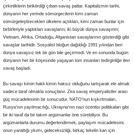
çirkinliklerin biriktirdiği çıban-savaş patlar. Kapitalizmin tarihi,
dünyanın her yerinde sömürgecilerin kimi zaman
sömürgeleştirecekleri ülkelere açtıkları, kimi zaman bunlar için
birbirleriyle yaptıkları savaşların; iki büyük dünya savaşının;
Vietnam, Afrika, Ortadoğu, Afganistan savaşlarının gösterdiği gibi
savaşlar tarihidir. Sosyalist bloğun dağıldığı 1991 yılından beri
dünya savaşsız tek bir gün bile geçirmedi. Ve en sonunda bugün
dünyanın her bir köşesinde yaşayan tüm insanları tedirginliğe iten
savaş başladı.
Bu savaşı kimin haklı kimin haksız olduğunu tartışarak ele almak
sadece taraf olmakla sonuçlanır. Zira savaş emperyalistler arası
güç mücadelesinin bir sonucudur. NATO’nun kışkırtmaları,
Rusya’nın yayılmacılığı, Ukrayna’nın nazi özentisi politikaları gibi
bir iki taraf da bir takım argümanlar öne sürebiliyor. Bu
argümanlarla durumu değerlendirmek, paylaşım mücadelesini;
onun yarattığı ykımı, geleceksizliği, birkaç tekelin karı için