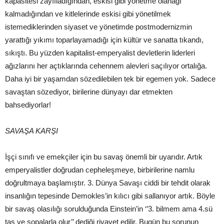
kapasitesi zayıfladığından, eskisi gibi yönetme olanağı
kalmadığından ve kitlelerinde eskisi gibi yönetilmek
istemediklerinden siyaset ve yönetimde postmodernizmin
yarattığı yıkımı toparlayamadığı için kültür ve sanatta tıkandı,
sıkıştı. Bu yüzden kapitalist-emperyalist devletlerin liderleri
ağızlarını her açtıklarında cehennem alevleri saçılıyor ortalığa.
Daha iyi bir yaşamdan sözedilebilen tek bir egemen yok. Sadece
savaştan sözediyor, birilerine dünyayı dar etmekten
bahsediyorlar!
SAVAŞA KARŞI
İşçi sınıfı ve emekçiler için bu savaş önemli bir uyarıdır. Artık
emperyalistler doğrudan cepheleşmeye, birbirilerine namlu
doğrultmaya başlamıştır. 3. Dünya Savaşı ciddi bir tehdit olarak
insanlığın tepesinde Demokles’in kılıcı gibi sallanıyor artık. Böyle
bir savaş olasılığı sorulduğunda Einstein’in ‘’3. bilmem ama 4.sü
taş ve sopalarla olur’’ dediği rivayet edilir. Bugün bu sorunun