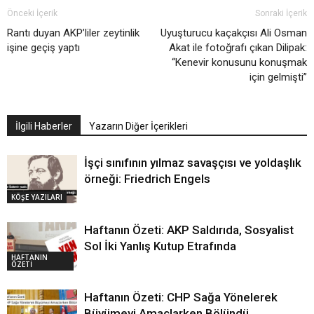
Önceki İçerik
Sonraki İçerik
Rantı duyan AKP’liler zeytinlik
Uyuşturucu kaçakçısı Ali Osman
işine geçiş yaptı
Akat ile fotoğrafı çıkan Dilipak:
“Kenevir konusunu konuşmak
için gelmişti”
İlgili Haberler
Yazarın Diğer İçerikleri
İşçi sınıfının yılmaz savaşçısı ve yoldaşlık
örneği: Friedrich Engels
KÖŞE YAZILARI
Haftanın Özeti: AKP Saldırıda, Sosyalist
Sol İki Yanlış Kutup Etrafında
HAFTANIN
ÖZETİ
Haftanın Özeti: CHP Sağa Yönelerek
Büyümeyi Amaçlarken Bölündü