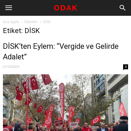
Ana Sayfa
Etiketler
DİSK
Etiket: DİSK
DİSK’ten Eylem: “Vergide ve Gelirde
Adalet”
21/12/2025
0