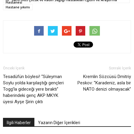
Hastanesi
Hastane yıkımı
Önceki İçerik
Sonraki İçerik
Tesadüfün böylesi! “Süleyman
Kremlin Sözcüsü Dmitriy
Soylu yolda karşılaştığı gençleri
Peskov: ”Karadeniz, asla bir
Togg’la gideceği yere bıraktı”
NATO denizi olmayacak”
haberindeki genç AKP MKYK
üyesi Ayşe Şirin çıktı
İlgili Haberler
Yazarın Diğer İçerikleri