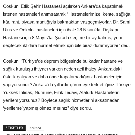
Coşkun, Etlik Şehir Hastanesi açılırken Ankara’da kapatılmak
istenen hastaneleri anımsatarak “Hastanelerimize, kente, sağlığa
kâr, rant, piyasa mantığıyla bakmaktan vazgeçmiyorlar. Dr. Sami
Ulus ve Onkoloji hastaneleri için ihale 28 Nisan’da, Dışkapı
Hastanesi için 8 Mayıs’ta. Şurada seçime bir ay kalmış, yeni
seçilecek iktidara hürmet etmek için bile biraz duramıyorlar” dedi.
Coşkun, “Türkiye’de deprem bölgesinde bu kadar hastane ve
sağlık kuruluşu ihtiyacı varken neden acil ihaleyi Ankara’daki,
üstelik çalışan ve daha önce kapatamadığınız hastaneler için
yapıyorsunuz? Ankara’da yıllardır çürümeye terk ettiğiniz Türkiye
Yüksek İhtisas, Numune, Fizik Tedavi, Atatürk Hastanelerini
yenilemiyorsunuz? Böylece sağlık hizmetlerini aksatmadan
‘yenileme’ yapmış olmaz mısınız” diye sordu.
ETIKETLER
ankara
Dr. Sami Ulus Çocuk ve Kadın Sağlığı Hastalıkları Eğitim ve Araştırma