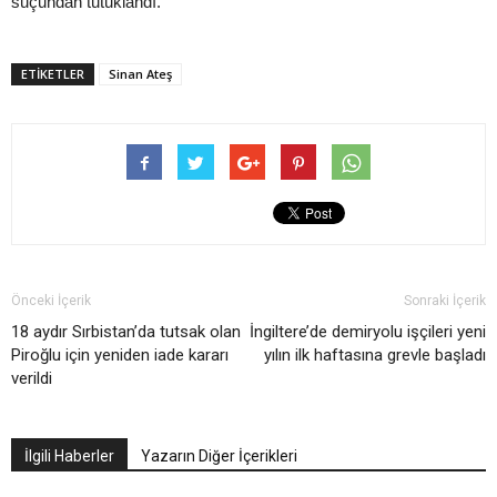
suçundan tutuklandı.
ETIKETLER
Sinan Ateş
Önceki İçerik
Sonraki İçerik
18 aydır Sırbistan’da tutsak olan
İngiltere’de demiryolu işçileri yeni
Piroğlu için yeniden iade kararı
yılın ilk haftasına grevle başladı
verildi
İlgili Haberler
Yazarın Diğer İçerikleri