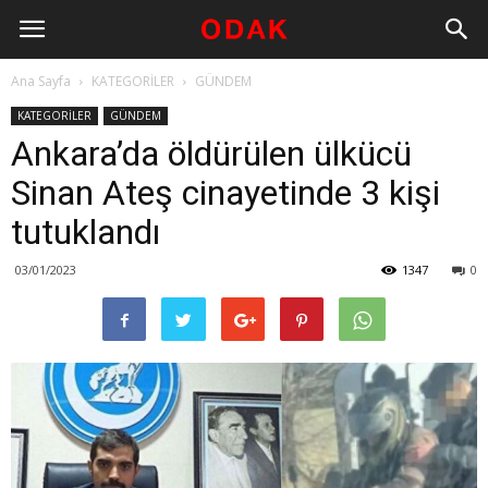
Ana Sayfa
KATEGORİLER
GÜNDEM
KATEGORİLER
GÜNDEM
Ankara’da öldürülen ülkücü
Sinan Ateş cinayetinde 3 kişi
tutuklandı
03/01/2023
1347
0