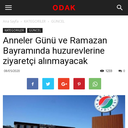
Ana Sayfa
KATEGORİLER
GÜNCEL
KATEGORİLER
GÜNCEL
Anneler Günü ve Ramazan
Bayramında huzurevlerine
ziyaretçi alınmayacak
08/05/2020
1233
0