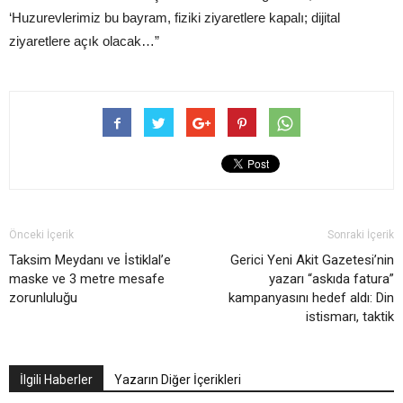
‘Huzurevlerimiz bu bayram, fiziki ziyaretlere kapalı; dijital
ziyaretlere açık olacak…”
Önceki İçerik
Sonraki İçerik
Taksim Meydanı ve İstiklal’e
Gerici Yeni Akit Gazetesi’nin
maske ve 3 metre mesafe
yazarı “askıda fatura”
zorunluluğu
kampanyasını hedef aldı: Din
istismarı, taktik
İlgili Haberler
Yazarın Diğer İçerikleri