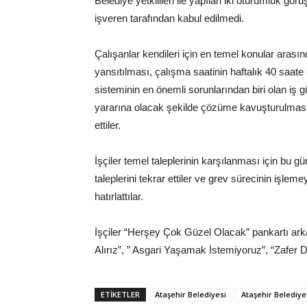
Belediye yetkilileri ile yapılan iki oturumluk gö
işveren tarafından kabul edilmedi.
Çalışanlar kendileri için en temel konular arasınd
yansıtılması, çalışma saatinin haftalık 40 saate
sisteminin en önemli sorunlarından biri olan iş 
yararına olacak şekilde çözüme kavuşturulması 
ettiler.
İşçiler temel taleplerinin karşılanması için bu 
taleplerini tekrar ettiler ve grev sürecinin işlem
hatırlattılar.
İşçiler “Herşey Çok Güzel Olacak” pankartı a
Alırız”, ” Asgari Yaşamak İstemiyoruz”, “Zafer D
ETIKETLER
Ataşehir Belediyesi
Ataşehir Belediyes