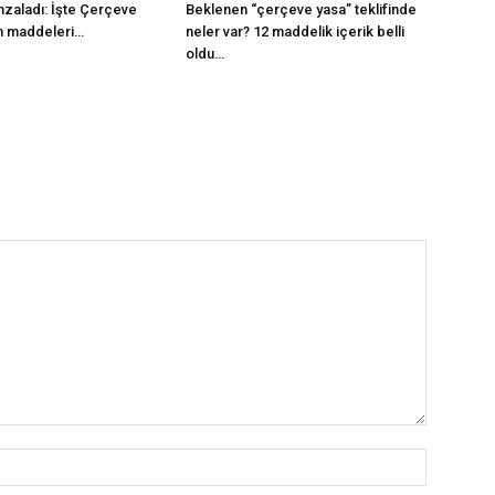
mzaladı: İşte Çerçeve
Beklenen “çerçeve yasa” teklifinde
m maddeleri…
neler var? 12 maddelik içerik belli
oldu…