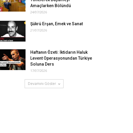
Amaçlarken Bölündü
24/07/2026
Şükrü Erşan, Emek ve Sanat
21/07/2026
Haftanın Özeti: İktidarın Haluk
Levent Operasyonundan Türkiye
Soluna Ders
17/07/2026
Devamını Göster