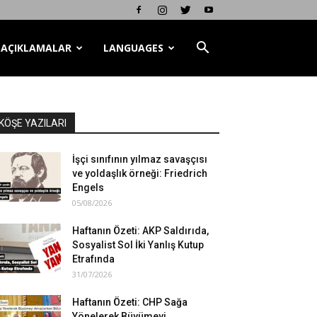
AÇIKLAMALAR
LANGUAGES
KÖŞE YAZILARI
İşçi sınıfının yılmaz savaşçısı
ve yoldaşlık örneği: Friedrich
Engels
05/08/2026
Haftanın Özeti: AKP Saldırıda,
Sosyalist Sol İki Yanlış Kutup
Etrafında
31/07/2026
Haftanın Özeti: CHP Sağa
Yönelerek Büyümeyi