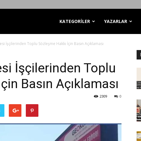
KATEGORİLER
YAZARLAR
esi İşçilerinden Toplu Sözleşme Hakkı İçin Basın Açıklaması
si İşçilerinden Toplu
çin Basın Açıklaması
2309
0
ş