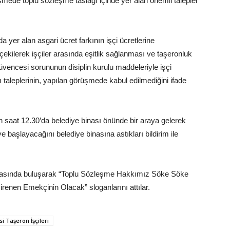
rüşmede toplu sözleşme taslağı içinde yer alan önemli talepler
a yer alan asgari ücret farkının işçi ücretlerine
 çekilerek işçiler arasında eşitlik sağlanması ve taşeronluk
güvencesi sorununun disiplin kurulu maddeleriyle işçi
taleplerinin, yapılan görüşmede kabul edilmediğini ifade
gün saat 12.30’da belediye binası önünde bir araya gelerek
eye başlayacağını belediye binasına astıkları bildirim ile
rkasında buluşarak “Toplu Sözleşme Hakkımız Söke Söke
irenen Emekçinin Olacak” sloganlarını attılar.
i Taşeron İşçileri