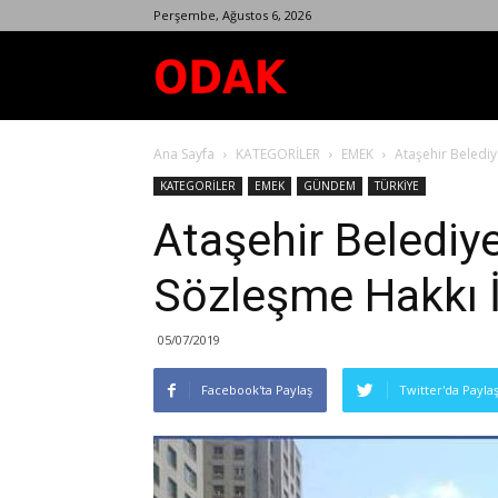
Perşembe, Ağustos 6, 2026
Odak
Ana Sayfa
KATEGORİLER
EMEK
Ataşehir Belediy
Dergisi
KATEGORİLER
EMEK
GÜNDEM
TÜRKİYE
Ataşehir Belediye
Sözleşme Hakkı İ
05/07/2019
Facebook'ta Paylaş
Twitter'da Payla