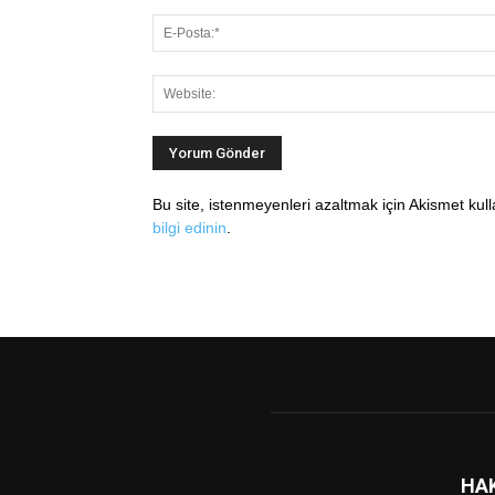
Bu site, istenmeyenleri azaltmak için Akismet kul
bilgi edinin
.
HA