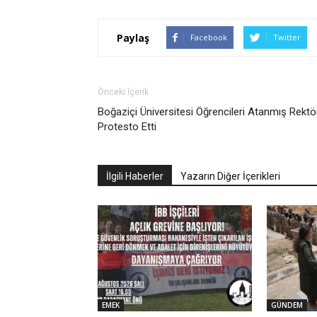
Paylaş
Facebook
Twitter
Önceki İçerik
Boğaziçi Üniversitesi Öğrencileri Atanmış Rektö
Protesto Etti
İlgili Haberler
Yazarın Diğer İçerikleri
EMEK
GÜNDEM