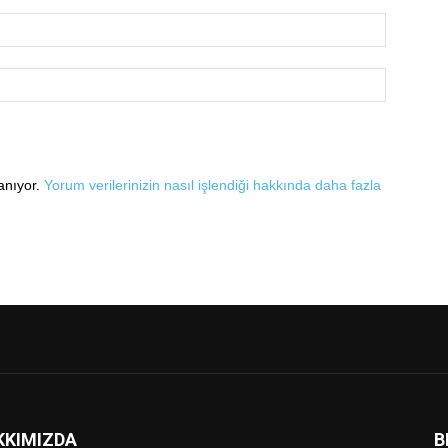
lanıyor.
Yorum verilerinizin nasıl işlendiği hakkında daha fazla
KKIMIZDA
B