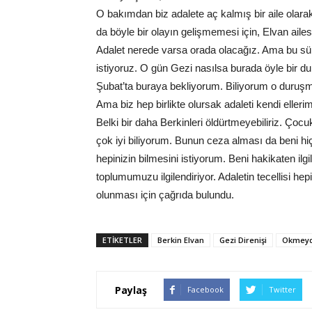
O bakımdan biz adalete aç kalmış bir aile olar
da böyle bir olayın gelişmemesi için, Elvan ail
Adalet nerede varsa orada olacağız. Ama bu sür
istiyoruz. O gün Gezi nasılsa burada öyle bir 
Şubat’ta buraya bekliyorum. Biliyorum o duru
Ama biz hep birlikte olursak adaleti kendi elleri
Belki bir daha Berkinleri öldürtmeyebiliriz. Ço
çok iyi biliyorum. Bunun ceza alması da beni hiç 
hepinizin bilmesini istiyorum. Beni hakikaten 
toplumumuzu ilgilendiriyor. Adaletin tecellisi he
olunması için çağrıda bulundu.
ETIKETLER
Berkin Elvan
Gezi Direnişi
Okmeyd
Paylaş
Facebook
Twitter