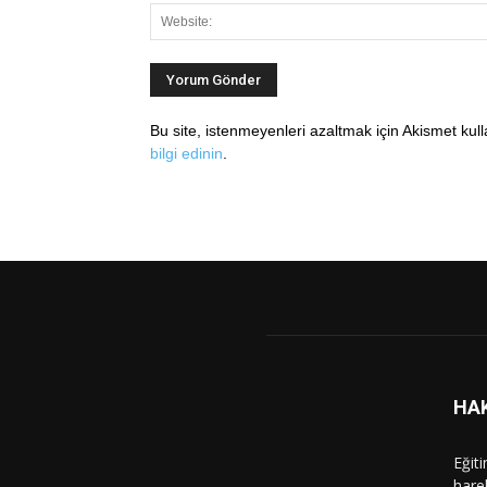
Bu site, istenmeyenleri azaltmak için Akismet kul
bilgi edinin
.
HA
Eğit
hare