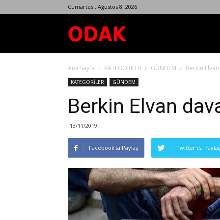
Cumartesi, Ağustos 8, 2026
Odak
Ana Sayfa
KATEGORİLER
GÜNDEM
Berkin Elvan
Dergisi
KATEGORİLER
GÜNDEM
Berkin Elvan dava
13/11/2019
Facebook'ta Paylaş
Twitter'da Payla