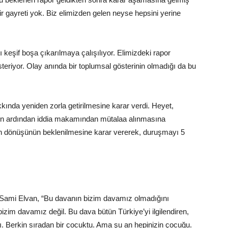
 gayreti yok. Biz elimizden gelen neyse hepsini yerine
 keşif boşa çıkarılmaya çalışılıyor. Elimizdeki rapor
steriyor. Olay anında bir toplumsal gösterinin olmadığı da bu
da yeniden zorla getirilmesine karar verdi. Heyet,
ının ardından iddia makamından mütalaa alınmasına
n dönüşünün beklenilmesine karar vererek, duruşmayı 5
Sami Elvan, “Bu davanın bizim davamız olmadığını
zim davamız değil. Bu dava bütün Türkiye’yi ilgilendiren,
ı. Berkin sıradan bir çocuktu. Ama şu an hepinizin çocuğu.