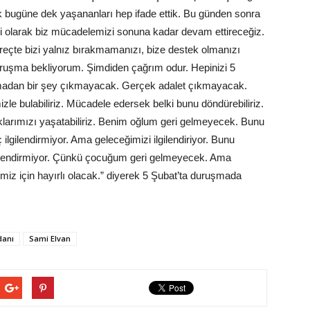
ak bugüne dek yaşananları hep ifade ettik. Bu günden sonra
esi olarak biz mücadelemizi sonuna kadar devam ettireceğiz.
eçte bizi yalnız bırakmamanızı, bize destek olmanızı
duruşma bekliyorum. Şimdiden çağrım odur. Hepinizi 5
şmadan bir şey çıkmayacak. Gerçek adalet çıkmayacak.
mizle bulabiliriz. Mücadele edersek belki bunu döndürebiliriz.
cuklarımızı yaşatabiliriz. Benim oğlum geri gelmeyecek. Bunu
ilgilendirmiyor. Ama geleceğimizi ilgilendiriyor. Bunu
ilgilendirmiyor. Çünkü çocuğum geri gelmeyecek. Ama
pimiz için hayırlı olacak.” diyerek 5 Şubat’ta duruşmada
anı
Sami Elvan