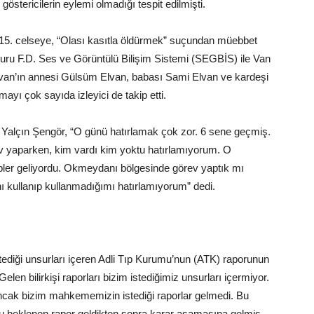
östericilerin eylemi olmadığı tespit edilmişti.
15. celseye, “Olası kasıtla öldürmek” suçundan müebbet
uru F.D. Ses ve Görüntülü Bilişim Sistemi (SEGBİS) ile Van
lvan’ın annesi Gülsüm Elvan, babası Sami Elvan ve kardeşi
ı çok sayıda izleyici de takip etti.
Yalçın Şengör, “O günü hatırlamak çok zor. 6 sene geçmiş.
v yaparken, kim vardı kim yoktu hatırlamıyorum. O
kipler geliyordu. Okmeydanı bölgesinde görev yaptık mı
hı kullanıp kullanmadığımı hatırlamıyorum” dedi.
ği unsurları içeren Adli Tıp Kurumu’nun (ATK) raporunun
 bilirkişi raporları bizim istediğimiz unsurları içermiyor.
 ancak bizim mahkememizin istediği raporlar gelmedi. Bu
u beklenen rapor geldikten sonra karar aşamasına gelmiş