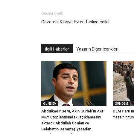
Önceki İçerik
Gazeteci Kibriye Evren tahliye edildi
İlgili Haberler
Yazarın Diğer İçerikleri
GÜNDEM
GÜNDEM
Abdulkadir Selvi, Akın Gürlek’in AKP
DEM Parti i
MKYK toplantısındaki açıklamasını
Yasa’nın tü
aktardı: Abdullah Öcalan ve
Selahattin Demirtaş yasadan