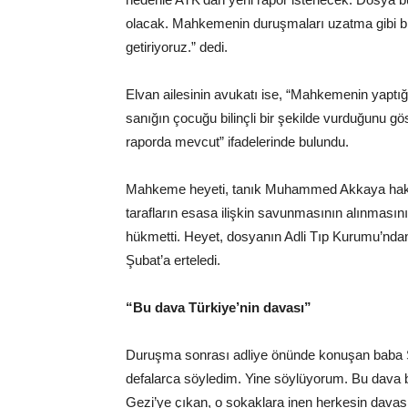
olacak. Mahkemenin duruşmaları uzatma gibi bir
getiriyoruz.” dedi.
Elvan ailesinin avukatı ise, “Mahkemenin yaptığı
sanığın çocuğu bilinçli bir şekilde vurduğunu gö
raporda mevcut” ifadelerinde bulundu.
Mahkeme heyeti, tanık Muhammed Akkaya hakkın
tarafların esasa ilişkin savunmasının alınmas
hükmetti. Heyet, dosyanın Adli Tıp Kurumu’nda
Şubat’a erteledi.
“Bu dava Türkiye’nin davası”
Duruşma sonrası adliye önünde konuşan baba 
defalarca söyledim. Yine söylüyorum. Bu dava bi
Gezi’ye çıkan, o sokaklara inen herkesin davas