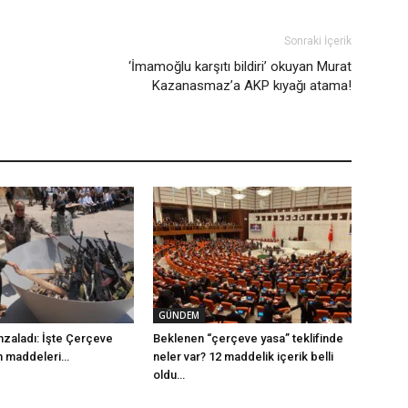
Sonraki İçerik
‘İmamoğlu karşıtı bildiri’ okuyan Murat
Kazanasmaz’a AKP kıyağı atama!
GÜNDEM
mzaladı: İşte Çerçeve
Beklenen “çerçeve yasa” teklifinde
m maddeleri…
neler var? 12 maddelik içerik belli
oldu…