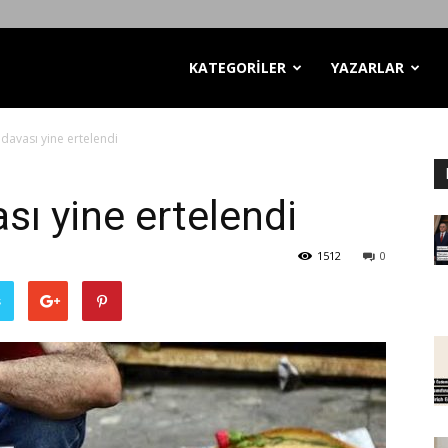
KATEGORİLER
YAZARLAR
 davası yine ertelendi
sı yine ertelendi
1512
0
ş