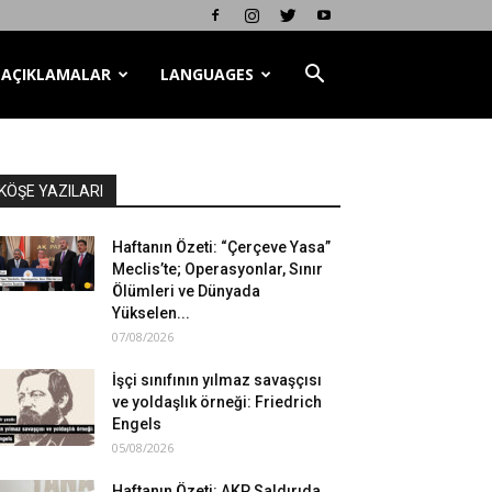
AÇIKLAMALAR
LANGUAGES
KÖŞE YAZILARI
Haftanın Özeti: “Çerçeve Yasa”
Meclis’te; Operasyonlar, Sınır
Ölümleri ve Dünyada
Yükselen...
07/08/2026
İşçi sınıfının yılmaz savaşçısı
ve yoldaşlık örneği: Friedrich
Engels
05/08/2026
Haftanın Özeti: AKP Saldırıda,