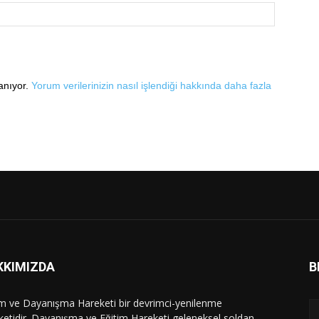
lanıyor.
Yorum verilerinizin nasıl işlendiği hakkında daha fazla
KKIMIZDA
B
im ve Dayanışma Hareketi bir devrimci-yenilenme
ketidir. Dayanışma ve Eğitim Hareketi geleneksel soldan