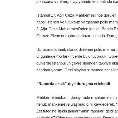
sonucuna varılmış; olay yerinde ve saatinde ise g
İstanbul 17. Ağır Ceza Mahkemesi’nde görülen 
hapsi istenen ve tutuksuz yargılanan polis mem
3. Ağır Ceza Mahkemesi’nden katıldı. Berkin E
Gamze Elvan duruşmada hazır bulundu. Duruşmay
Duruşmada tanık olarak dinlenen polis memuru 
O günlerde 4-5 farklı yerde bulunuyorduk. Göre
günlerde İstanbul’un çevre illerinden takviye e
hatırlamıyorum. Gezi olayları sırasında zet sila
“Raporda eksik” diye duruşma ertelendi
Mahkeme başkanı, duruşmada mahkemenin istedi
henüz mahkemeye ulaşmadığını kaydederek, “Gelen
Zet tüfeğine ilişkin jandarmanın raporları geldi
nedenle ATK’dan yeni rapor istenecek. Dosya b