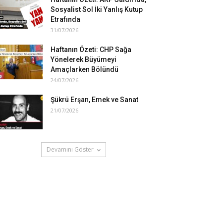
Sosyalist Sol İki Yanlış Kutup
Etrafında
31/07/2026
Haftanın Özeti: CHP Sağa
Yönelerek Büyümeyi
Amaçlarken Bölündü
24/07/2026
Şükrü Erşan, Emek ve Sanat
21/07/2026
Devamını Göster