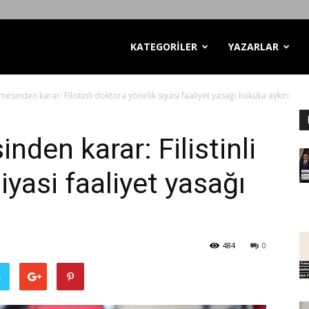
KATEGORİLER
YAZARLAR
esinden karar: Filistinli doktora yönelik siyasi faaliyet yasağı hukuka aykırı
den karar: Filistinli
iyasi faaliyet yasağı
484
0
ş