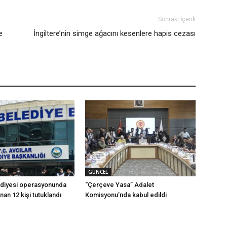
Sonraki İçerik
e
İngiltere’nin simge ağacını kesenlere hapis cezası
GÜNCEL
ediyesi operasyonunda
“Çerçeve Yasa” Adalet
ınan 12 kişi tutuklandı
Komisyonu’nda kabul edildi