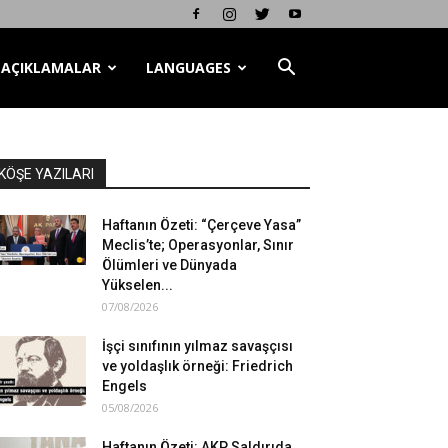
AÇIKLAMALAR
LANGUAGES
KÖŞE YAZILARI
Haftanın Özeti: “Çerçeve Yasa”
Meclis’te; Operasyonlar, Sınır
Ölümleri ve Dünyada
Yükselen...
07/08/2026
İşçi sınıfının yılmaz savaşçısı
ve yoldaşlık örneği: Friedrich
Engels
05/08/2026
Haftanın Özeti: AKP Saldırıda,