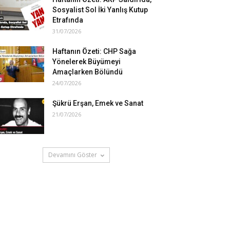
Sosyalist Sol İki Yanlış Kutup
Etrafında
31/07/2026
Haftanın Özeti: CHP Sağa
Yönelerek Büyümeyi
Amaçlarken Bölündü
24/07/2026
Şükrü Erşan, Emek ve Sanat
21/07/2026
Devamını Göster