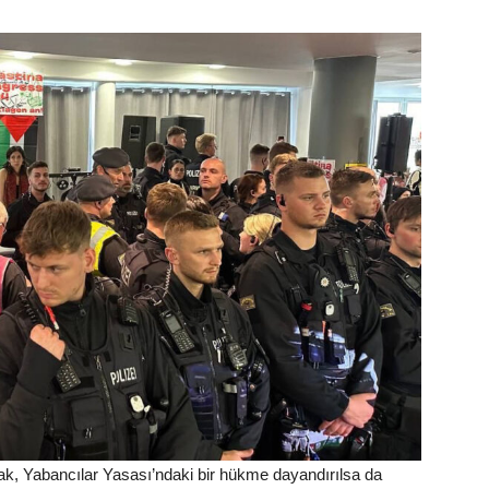
 Yabancılar Yasası’ndaki bir hükme dayandırılsa da