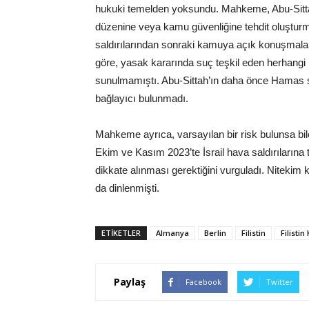
hukuki temelden yoksundu. Mahkeme, Abu-Sittah
düzenine veya kamu güvenliğine tehdit oluştur
saldırılarından sonraki kamuya açık konuşmaları
göre, yasak kararında suç teşkil eden herhangi b
sunulmamıştı. Abu-Sittah’ın daha önce Hamas se
bağlayıcı bulunmadı.
Mahkeme ayrıca, varsayılan bir risk bulunsa bile
Ekim ve Kasım 2023’te İsrail hava saldırılarına t
dikkate alınması gerektiğini vurguladı. Niteki
da dinlenmişti.
ETIKETLER
Almanya
Berlin
Filistin
Filisti
Paylaş
Facebook
Twitter