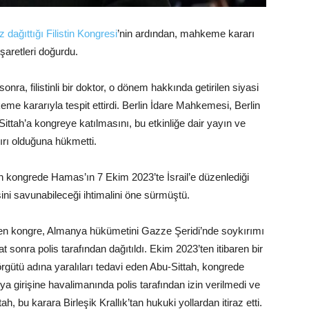
dağıttığı Filistin Kongresi
’nin ardından, mahkeme kararı
şaretleri doğurdu.
onra, filistinli bir doktor, o dönem hakkında getirilen siyasi
me kararıyla tespit ettirdi. Berlin İdare Mahkemesi, Berlin
ittah’a kongreye katılmasını, bu etkinliğe dair yayın ve
rı olduğuna hükmetti.
’ın kongrede Hamas’ın 7 Ekim 2023’te İsrail’e düzenlediği
esini savunabileceği ihtimalini öne sürmüştü.
en kongre, Almanya hükümetini Gazze Şeridi’nde soykırımı
 sonra polis tarafından dağıtıldı. Ekim 2023’ten itibaren bir
rgütü adına yaralıları tedavi eden Abu-Sittah, kongrede
 girişine havalimanında polis tarafından izin verilmedi ve
ah, bu karara Birleşik Krallık’tan hukuki yollardan itiraz etti.