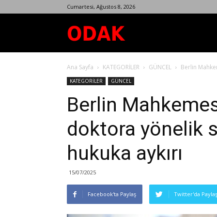
Cumartesi, Ağustos 8, 2026
Odak
Ana Sayfa
KATEGORİLER
GÜNCEL
Berlin Mahkem
Dergisi
KATEGORİLER
GÜNCEL
Berlin Mahkemesin
doktora yönelik s
hukuka aykırı
15/07/2025
Facebook'ta Paylaş
Twitter'da Payla