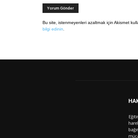
Bu site, istenmeyenleri azaltmak için Akismet kul
bilgi edinin
.
HA
Eğit
hare
bağı
müca