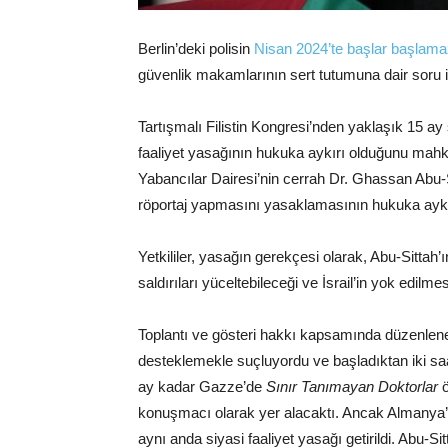
Berlin’deki polisin
Nisan 2024’te başlar başlamaz 
güvenlik makamlarının sert tutumuna dair soru i
Tartışmalı Filistin Kongresi’nden yaklaşık 15 ay s
faaliyet yasağının hukuka aykırı olduğunu mahke
Yabancılar Dairesi’nin cerrah Dr. Ghassan Abu-S
röportaj yapmasını yasaklamasının hukuka aykı
Yetkililer, yasağın gerekçesi olarak, Abu-Sittah
saldırıları yüceltebileceği ve İsrail’in yok edilm
Toplantı ve gösteri hakkı kapsamında düzenlen
desteklemekle suçluyordu ve başladıktan iki saat
ay kadar Gazze’de
Sınır Tanımayan Doktorlar
ö
konuşmacı olarak yer alacaktı. Ancak Almanya’ya
aynı anda siyasi faaliyet yasağı getirildi. Abu-Sitt