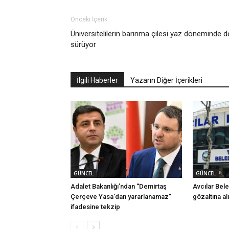
Önceki İçerik
Üniversitelilerin barınma çilesi yaz döneminde d
sürüyor
İlgili Haberler
Yazarın Diğer İçerikleri
GÜNCEL
GÜNCEL
Adalet Bakanlığı’ndan “Demirtaş
Avcılar Bel
Çerçeve Yasa’dan yararlanamaz”
gözaltına al
ifadesine tekzip