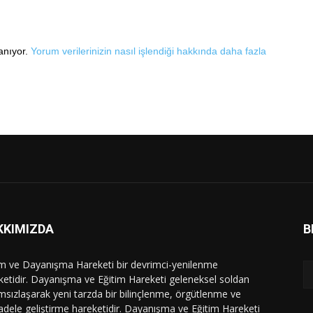
lanıyor.
Yorum verilerinizin nasıl işlendiği hakkında daha fazla
KKIMIZDA
B
im ve Dayanışma Hareketi bir devrimci-yenilenme
ketidir. Dayanışma ve Eğitim Hareketi geleneksel soldan
msızlaşarak yeni tarzda bir bilinçlenme, örgütlenme ve
dele geliştirme hareketidir. Dayanışma ve Eğitim Hareketi