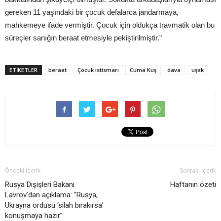
gereken 11 yaşındaki bir çocuk defalarca jandarmaya,
mahkemeye ifade vermiştir. Çocuk için oldukça travmatik olan bu
süreçler sanığın beraat etmesiyle pekiştirilmiştir.”
ETIKETLER
beraat
Çocuk istismarı
Cuma Kuş
dava
uşak
Önceki İçerik
Sonraki İçerik
Rusya Dışişleri Bakanı
Haftanın özeti
Lavrov’dan açıklama: “Rusya,
Ukrayna ordusu ‘silah bırakırsa’
konuşmaya hazır”