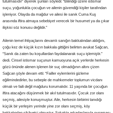
tutulmasıdır” diyerek şunları söyledi: “Bilindiği üzere istismar
suçu, yoğunlukla çocuğun ve ailenin güvendiği kişiler tarafından
işleniyor. Olayda da mağdur ve ailesi ile sanık Cuma Kuş
arasında iftira atmaya sebebiyet verecek bir husumet ya da çıkar
ilişkisi söz konusu değildir.”
Ailenin temel ihtiyaçlarını devamlı sanığın bakkalından aldığını,
çoğu kez de küçük kızın bakkala gittiğini belirten avukat Sağcan,
“Sanık da zaten bu koşullardan faydalanarak suçu işlemiştir.”
dedi. Cinsel istismar suçunun kamuoyuna açık yerlerde herkesin
gözü önünde alenen işlenen bir suç olmadığının altını çizen
Sağcan şöyle devam etti: “Failler eylemlerini gizleme
eğilimindedirler, bu sebeple de mahkemeler toplumun vicdanı
olmalı ve faili değil mağduru korumalıdır. 11 yaşında bir çocuğun
iftira atacağını düşünmek bir akıl tutulmasıdır. Çocuk zor olanı
seçmiş, ailesiyle konuşmuştur. Aile, herkesin birbirini tanıdığı
küçük bir yerleşim yerinde yine zor olanı seçmiş, köy
bakkalından şikâyetçi olmuştur. Sokakta arkadaşlarıyla oynaması