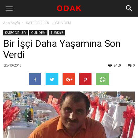
Ana Sayfa
KATEGORİLER
GÜNDEM
KATEGORİLER
GÜNDEM
TÜRKİYE
Bir İşçi Daha Yaşamına Son
Verdi
25/10/2018
2469
0