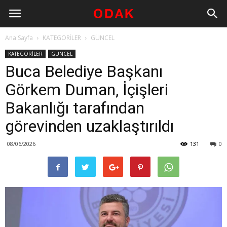
Ana Sayfa
KATEGORİLER
GÜNCEL
KATEGORİLER
GÜNCEL
Buca Belediye Başkanı
Görkem Duman, İçişleri
Bakanlığı tarafından
görevinden uzaklaştırıldı
08/06/2026
131
0