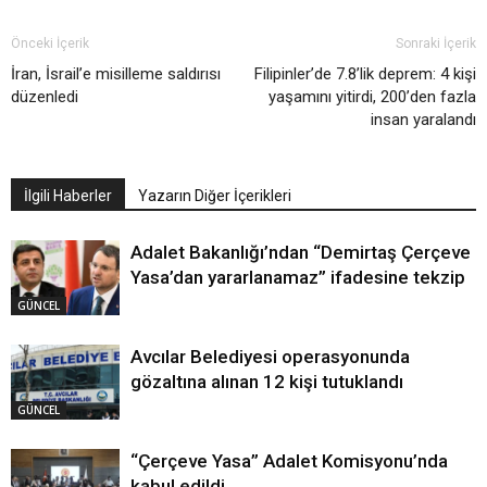
Önceki İçerik
Sonraki İçerik
İran, İsrail’e misilleme saldırısı
Filipinler’de 7.8’lik deprem: 4 kişi
düzenledi
yaşamını yitirdi, 200’den fazla
insan yaralandı
İlgili Haberler
Yazarın Diğer İçerikleri
Adalet Bakanlığı’ndan “Demirtaş Çerçeve
Yasa’dan yararlanamaz” ifadesine tekzip
GÜNCEL
Avcılar Belediyesi operasyonunda
gözaltına alınan 12 kişi tutuklandı
GÜNCEL
“Çerçeve Yasa” Adalet Komisyonu’nda
kabul edildi