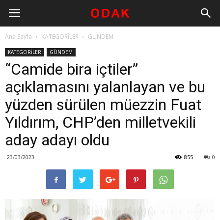
Ana Sayfa
KATEGORİLER
GÜNDEM
KATEGORİLER
GÜNDEM
“Camide bira içtiler”
açıklamasını yalanlayan ve bu
yüzden sürülen müezzin Fuat
Yıldırım, CHP’den milletvekili
aday adayı oldu
23/03/2023
855
0