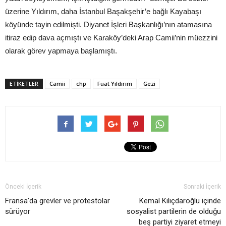
üzerine Yıldırım, daha İstanbul Başakşehir’e bağlı Kayabaşı
köyünde tayin edilmişti. Diyanet İşleri Başkanlığı’nın atamasına
itiraz edip dava açmıştı ve Karaköy’deki Arap Camii’nin müezzini
olarak görev yapmaya başlamıştı.
ETIKETLER
Camii
chp
Fuat Yıldırım
Gezi
Önceki İçerik
Sonraki İçerik
Fransa’da grevler ve protestolar
Kemal Kılıçdaroğlu içinde
sürüyor
sosyalist partilerin de olduğu
beş partiyi ziyaret etmeyi