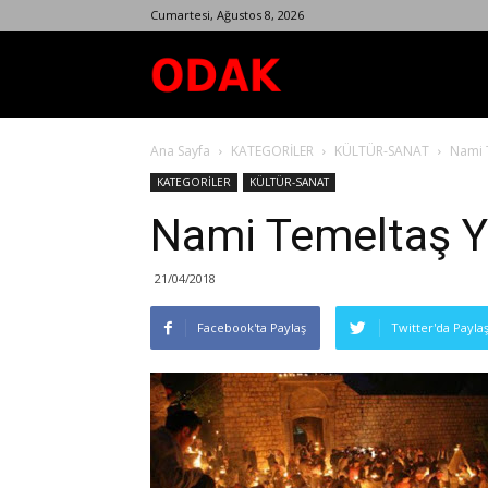
Cumartesi, Ağustos 8, 2026
Odak
Ana Sayfa
KATEGORİLER
KÜLTÜR-SANAT
Nami 
Dergisi
KATEGORİLER
KÜLTÜR-SANAT
Nami Temeltaş Y
21/04/2018
Facebook'ta Paylaş
Twitter'da Payla