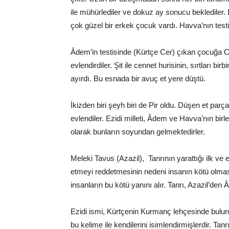
ile mühürlediler ve dokuz ay sonucu beklediler. 
çok güzel bir erkek çocuk vardı. Havva’nın testi
Âdem’in testisinde (Kürtçe Cer) çıkan çocuğa Cer 
evlendirdiler. Şit ile cennet hurisinin, sırtları birb
ayırdı. Bu esnada bir avuç et yere düştü.
İkizden biri şeyh biri de Pir oldu. Düşen et par
evlendiler. Ezidi milleti, Âdem ve Havva’nın birle
olarak bunların soyundan gelmektedirler.
Meleki Tavus (Azazil), Tanrının yarattığı ilk ve
etmeyi reddetmesinin nedeni insanın kötü olmas
insanların bu kötü yanını alır. Tanrı, Azazil’de
Ezidi ismi, Kürtçenin Kurmanç lehçesinde bulun
bu kelime ile kendilerini isimlendirmişlerdir. Ta