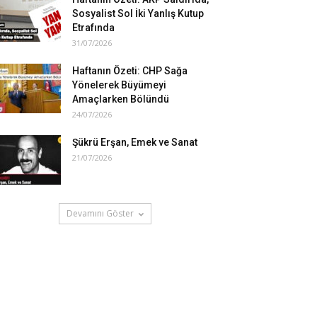
Sosyalist Sol İki Yanlış Kutup
Etrafında
31/07/2026
Haftanın Özeti: CHP Sağa
Yönelerek Büyümeyi
Amaçlarken Bölündü
24/07/2026
Şükrü Erşan, Emek ve Sanat
21/07/2026
Devamını Göster