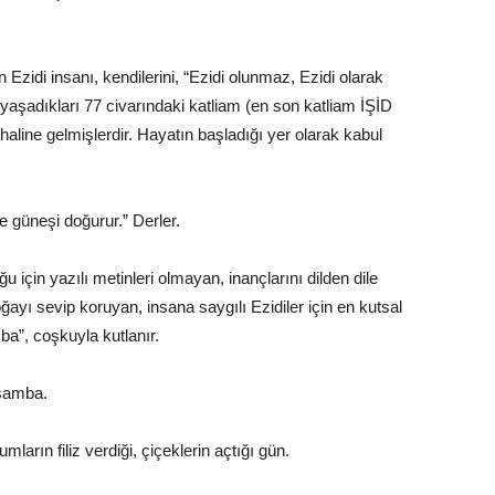
zidi insanı, kendilerini, “Ezidi olunmaz, Ezidi olarak
e yaşadıkları 77 civarındaki katliam (en son katliam İŞİD
 haline gelmişlerdir. Hayatın başladığı yer olarak kabul
e güneşi doğurur.” Derler.
ğu için yazılı metinleri olmayan, inançlarını dilden dile
ayı sevip koruyan, insana saygılı Ezidiler için en kutsal
ba”, coşkuyla kutlanır.
rşamba.
ların filiz verdiği, çiçeklerin açtığı gün.