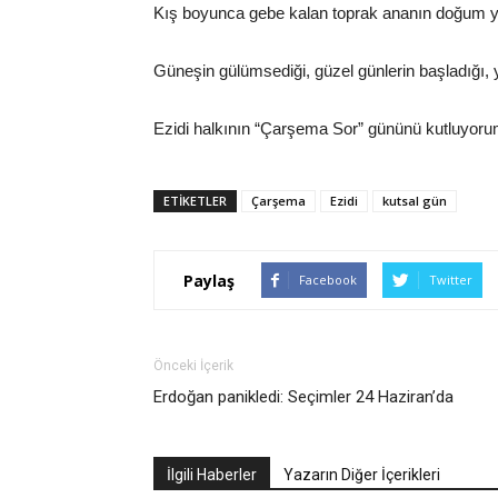
Kış boyunca gebe kalan toprak ananın doğum y
Güneşin gülümsediği, güzel günlerin başladığı
Ezidi halkının “Çarşema Sor” gününü kutluyoru
ETIKETLER
Çarşema
Ezidi
kutsal gün
Paylaş
Facebook
Twitter
Önceki İçerik
Erdoğan panikledi: Seçimler 24 Haziran’da
İlgili Haberler
Yazarın Diğer İçerikleri