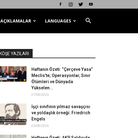
AÇIKLAMALAR
LANGUAGES
KÖŞE YAZILARI
Haftanın Özeti: “Çerçeve Yasa”
Meclis’te; Operasyonlar, Sınır
Ölümleri ve Dünyada
Yükselen...
07/08/2026
İşçi sınıfının yılmaz savaşçısı
ve yoldaşlık örneği: Friedrich
Engels
05/08/2026
Haftanın Özeti: AKP Saldırıda,