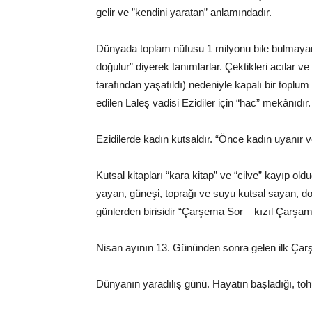
gelir ve ”kendini yaratan” anlamındadır.
Dünyada toplam nüfusu 1 milyonu bile bulmayan E
doğulur” diyerek tanımlarlar. Çektikleri acılar v
tarafından yaşatıldı) nedeniyle kapalı bir toplum
edilen Laleş vadisi Ezidiler için “hac” mekânıdır.
Ezidilerde kadın kutsaldır. “Önce kadın uyanır v
Kutsal kitapları “kara kitap” ve “cilve” kayıp oldu
yayan, güneşi, toprağı ve suyu kutsal sayan, doğ
günlerden birisidir “Çarşema Sor – kızıl Çarşam
Nisan ayının 13. Gününden sonra gelen ilk Ça
Dünyanın yaradılış günü. Hayatın başladığı, tohum