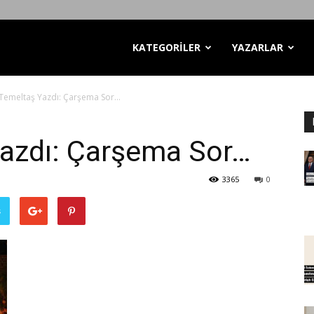
KATEGORİLER
YAZARLAR
Temeltaş Yazdı: Çarşema Sor…
azdı: Çarşema Sor…
3365
0
ş