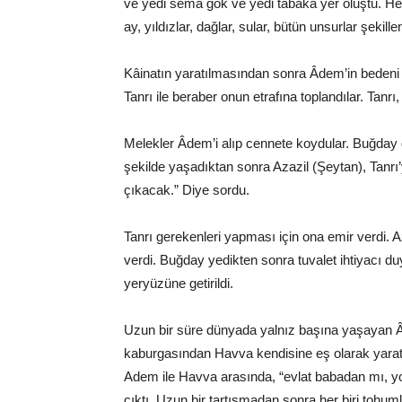
ve yedi sema gök ve yedi tabaka yer oluştu. He
ay, yıldızlar, dağlar, sular, bütün unsurlar şekille
Kâinatın yaratılmasından sonra Âdem’in bedeni y
Tanrı ile beraber onun etrafına toplandılar. Tan
Melekler Âdem’i alıp cennete koydular. Buğday 
şekilde yaşadıktan sonra Azazil (Şeytan), Tan
çıkacak.” Diye sordu.
Tanrı gerekenleri yapması için ona emir verdi. 
verdi. Buğday yedikten sonra tuvalet ihtiyacı d
yeryüzüne getirildi.
Uzun bir süre dünyada yalnız başına yaşayan Â
kaburgasından Havva kendisine eş olarak yaratıld
Adem ile Havva arasında, “evlat babadan mı, y
çıktı. Uzun bir tartışmadan sonra her biri tohuml