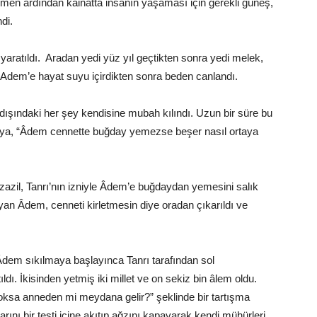
men ardından kâinatta insanın yaşaması için gerekli güneş,
ndi.
aratıldı. Aradan yedi yüz yıl geçtikten sonra yedi melek,
rı, Adem’e hayat suyu içirdikten sonra beden canlandı.
dışındaki her şey kendisine mubah kılındı. Uzun bir süre bu
rı’ya, “Âdem cennette buğday yemezse beşer nasıl ortaya
Azazil, Tanrı’nın izniyle Âdem’e buğdaydan yemesini salık
uyan Âdem, cenneti kirletmesin diye oradan çıkarıldı ve
dem sıkılmaya başlayınca Tanrı tarafından sol
ı. İkisinden yetmiş iki millet ve on sekiz bin âlem oldu.
oksa anneden mi meydana gelir?” şeklinde bir tartışma
arını bir testi içine akıtıp ağzını kapayarak kendi mühürleri