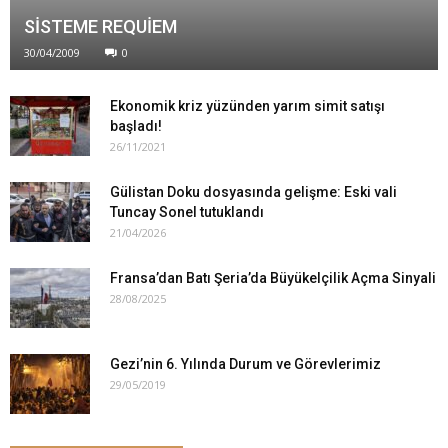
SİSTEME REQUİEM
30/04/2009
0
Ekonomik kriz yüzünden yarım simit satışı
başladı!
26/11/2021
Gülistan Doku dosyasında gelişme: Eski vali
Tuncay Sonel tutuklandı
21/04/2026
Fransa’dan Batı Şeria’da Büyükelçilik Açma Sinyali
28/08/2025
Gezi’nin 6. Yılında Durum ve Görevlerimiz
29/05/2019