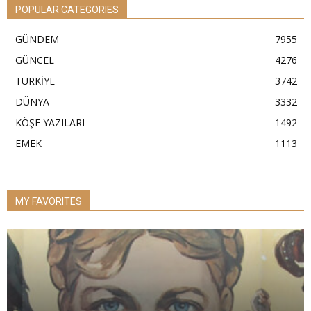
POPULAR CATEGORIES
GÜNDEM
7955
GÜNCEL
4276
TÜRKİYE
3742
DÜNYA
3332
KÖŞE YAZILARI
1492
EMEK
1113
MY FAVORITES