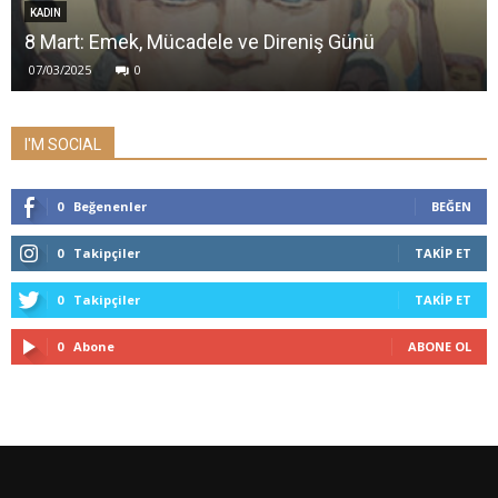
KADIN
8 Mart: Emek, Mücadele ve Direniş Günü
07/03/2025
0
I'M SOCIAL
0
Beğenenler
BEĞEN
0
Takipçiler
TAKIP ET
0
Takipçiler
TAKIP ET
0
Abone
ABONE OL