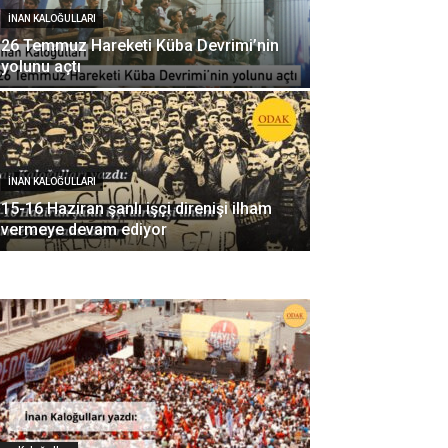
İNAN KALOĞULLARI
26 Temmuz Hareketi Küba Devrimi’nin
yolunu açtı
İNAN KALOĞULLARI
15-16 Haziran şanlı işçi direnişi ilham
vermeye devam ediyor