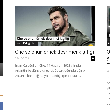
İnan Kaloğulları
İ
TÜRKİYE
ÇEVİRİ
Che ve onun örnek devrimci kişiliği
Ö
y
Sedat Peker videoları IMDb’de yer
Bugünkü Dü
09/10/2023
0
m
almaya başladı
Dört Toplu
İnan Kaloğulları Che, 14 Haziran 1928 yılında
23/05/2021
0
27/03/2025
Arjantin’de dünyaya geldi. Çocukluğunda ağır bir
09
zatürre hastalığına yakalandığı için bir süre...
İn
Ar
yı
ok
ha
be