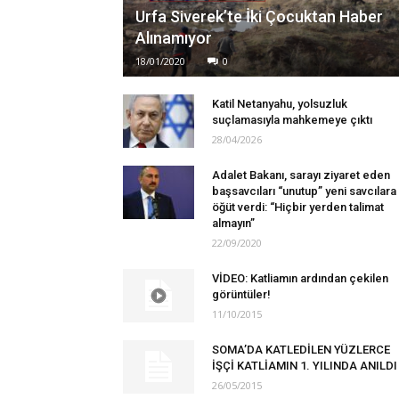
Urfa Siverek’te İki Çocuktan Haber
Alınamıyor
18/01/2020
0
Katil Netanyahu, yolsuzluk
suçlamasıyla mahkemeye çıktı
28/04/2026
Adalet Bakanı, sarayı ziyaret eden
başsavcıları “unutup” yeni savcılara
öğüt verdi: “Hiçbir yerden talimat
almayın”
22/09/2020
VİDEO: Katliamın ardından çekilen
görüntüler!
11/10/2015
SOMA’DA KATLEDİLEN YÜZLERCE
İŞÇİ KATLİAMIN 1. YILINDA ANILDI
26/05/2015