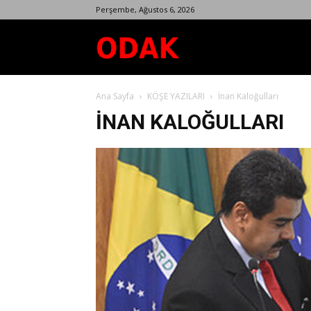
Perşembe, Ağustos 6, 2026
Odak
Ana Sayfa
KÖŞE YAZILARI
İnan Kaloğulları
Dergisi
İNAN KALOĞULLARI