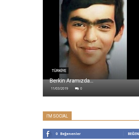
TÜRKİYE
Berkin Aramızda…
11/03/2019
0
I'M SOCIAL
0
Beğenenler
BEĞEN