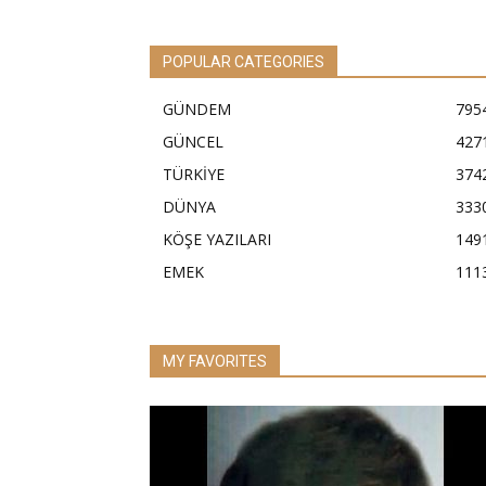
POPULAR CATEGORIES
GÜNDEM
795
GÜNCEL
427
TÜRKİYE
374
DÜNYA
333
KÖŞE YAZILARI
149
EMEK
111
MY FAVORITES