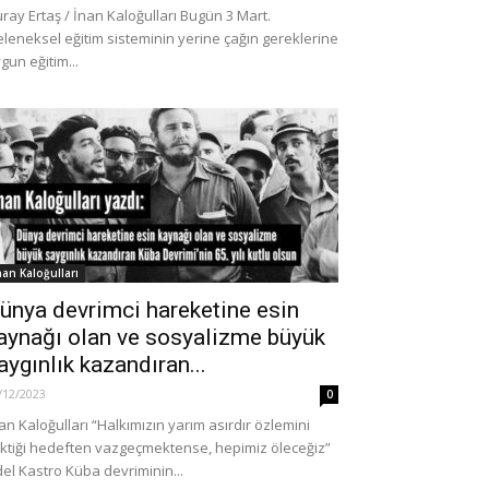
ray Ertaş / İnan Kaloğulları Bugün 3 Mart.
leneksel eğitim sisteminin yerine çağın gereklerine
gun eğitim...
nan Kaloğulları
ünya devrimci hareketine esin
aynağı olan ve sosyalizme büyük
aygınlık kazandıran...
/12/2023
0
an Kaloğulları “Halkımızın yarım asırdır özlemini
ktiği hedeften vazgeçmektense, hepimiz öleceğiz”
del Kastro Küba devriminin...