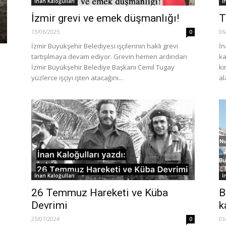
İnan Kaloğulları
İ
İzmir grevi ve emek düşmanlığı!
T
13/06/2025
06
0
İzmir Büyükşehir Belediyesi işçilerinin haklı grevi
İn
tartışılmaya devam ediyor. Grevin hemen ardından
ka
İzmir Büyükşehir Belediye Başkanı Cemil Tugay
ki
yüzlerce işçiyi işten atacağını...
al
İnan Kaloğulları
İ
26 Temmuz Hareketi ve Küba
B
Devrimi
k
25/07/2024
03
0