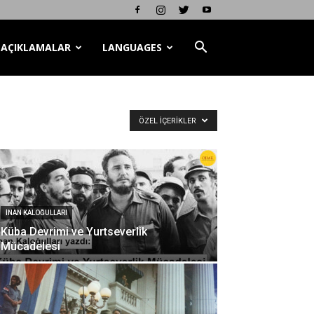
AÇIKLAMALAR
LANGUAGES
ÖZEL İÇERIKLER
İNAN KALOĞULLARI
Küba Devrimi ve Yurtseverlik
Mücadelesi