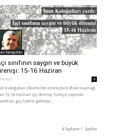
nan Kaloğulları
şçi sınıfının saygın ve büyük
irenişi: 15-16 Haziran
/06/2022
0
an Kaloğulları Ülkemizde emekçilere ilham kaynağı
an 15-16 Haziran işçi direnişi Türkiye çapında
emli bir güç haline gelmeyi...
4 Sayfanın 1. Sayfası