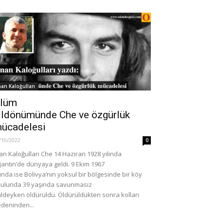
nan Kaloğulları
GÜNDEM
lüm
İbrahim Oktugan’ın
ıldönümünde Che ve özgürlük
nyayı Değiştiren Başlıca
öldürülmesinden sonra eği
ücadelesi
msal Çelişme
81 ilde il bıraktı
1
10/05/2024
0
/10/2022
0
an Kaloğulları Che 14 Haziran 1928 yılında
jantin’de dünyaya geldi. 9 Ekim 1967
lında ise Bolivya’nın yoksul bir bölgesinde bir köy
ulunda 39 yaşında savunmasız
ldeyken öldürüldü. Öldürüldükten sonra kolları
deninden...