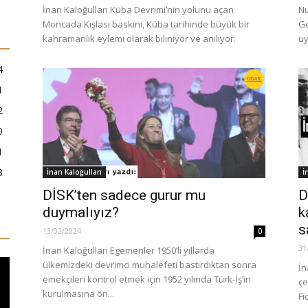
İnan Kaloğulları Küba Devrimi’nin yolunu açan
Nu
Moncada Kışlası baskını, Küba tarihinde büyük bir
Ge
kahramanlık eylemi olarak biliniyor ve anılıyor.
uy
4
1
2
0
1
3
İnan Kaloğulları
İ
DİSK’ten sadece gurur mu
D
duymalıyız?
k
s
13/02/2024
0
31
İnan Kaloğulları Egemenler 1950’li yıllarda
ülkemizdeki devrimci muhalefeti bastırdıktan sonra
İn
emekçileri kontrol etmek için 1952 yılında Türk-İş’in
çe
kurulmasına ön...
Fi