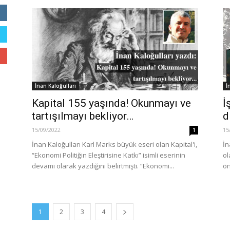
İnan Kaloğulları
İ
Kapital 155 yaşında! Okunmayı ve
İ
tartışılmayı bekliyor…
d
15/09/2022
15
1
İnan Kaloğulları Karl Marks büyük eseri olan Kapital'i,
İn
“Ekonomi Politiğin Eleştirisine Katkı” isimli eserinin
ol
devamı olarak yazdığını belirtmişti. “Ekonomi...
ön
1
2
3
4