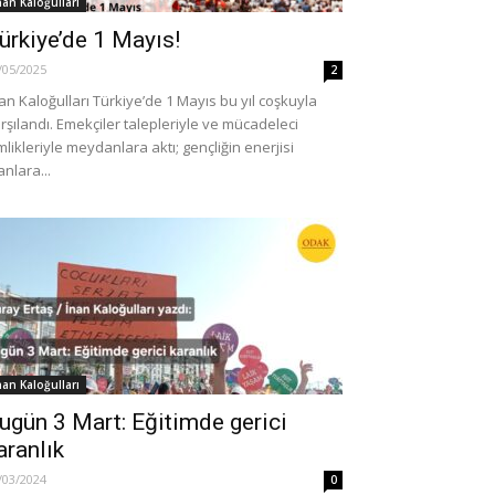
nan Kaloğulları
ürkiye’de 1 Mayıs!
/05/2025
2
an Kaloğulları Türkiye’de 1 Mayıs bu yıl coşkuyla
rşılandı. Emekçiler talepleriyle ve mücadeleci
mlikleriyle meydanlara aktı; gençliğin enerjisi
anlara...
nan Kaloğulları
ugün 3 Mart: Eğitimde gerici
aranlık
/03/2024
0