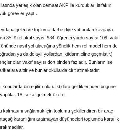
kilatında yerleşik olan cemaat AKP ile kurdukları ittifakın
ük görevler yaptı.
eydana gelen ve topluma darbe diye yutturulan kavgaya
sı 35, özel okul sayısı 934, öğrenci yurdu sayısı 109, vakıf
in önünde nasıl yol alacağına yönelik hem rol model hem de
rudan ya da dolaylı yollardan iktidarın eline geçmiştir.)
çler olan vakıf sayısı dört binden fazladır. Bunların ise
ikatlara aittir ve bunlar okullarda cirit atmaktadır.
 konularda biri eğitim oldu. İktidara geldiklerinden bugüne
yaptılar. 18. si ise gelmek üzere.
kta kalmasını sağlamak için toplumu şekillendiren bir araç
Ortaçağ karanlığını aratmayan düşünceleri toplumda karşılık
ırakmadılar.