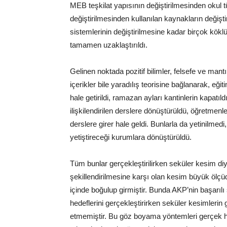
MEB teşkilat yapısının değiştirilmesinden okul tü
değiştirilmesinden kullanılan kaynakların değişt
sistemlerinin değiştirilmesine kadar birçok köklü
tamamen uzaklaştırıldı.
Gelinen noktada pozitif bilimler, felsefe ve mant
içerikler bile yaradılış teorisine bağlanarak, eğit
hale getirildi, ramazan ayları kantinlerin kapatıld
ilişkilendirilen derslere dönüştürüldü, öğretmenl
derslere girer hale geldi. Bunlarla da yetinilmedi, 
yetiştireceği kurumlara dönüştürüldü.
Tüm bunlar gerçekleştirilirken seküler kesim di
şekillendirilmesine karşı olan kesim büyük ölçü
içinde boğulup girmiştir. Bunda AKP’nin başarıl
hedeflerini gerçekleştirirken seküler kesimleri
etmemiştir. Bu göz boyama yöntemleri gerçek h