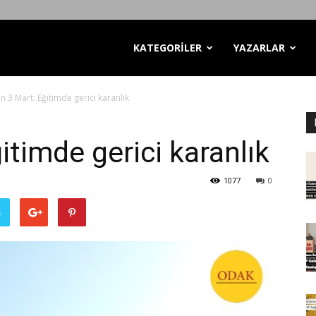
KATEGORİLER
YAZARLAR
 3 Mart: Eğitimde gerici karanlık
timde gerici karanlık
1077
0
ş