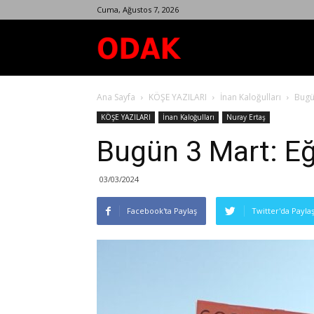
Cuma, Ağustos 7, 2026
Odak
Ana Sayfa
KÖŞE YAZILARI
İnan Kaloğulları
Bugün
Dergisi
KÖŞE YAZILARI
İnan Kaloğulları
Nuray Ertaş
Bugün 3 Mart: Eği
03/03/2024
Facebook'ta Paylaş
Twitter'da Payla