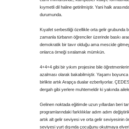
kıymetli dil haline getirilmiştir. Yani halk arası
durumunda.
Kıyafet serbestliği özellikle orta gelir grubund
zamanla türbanın öğrenciler üzerinde baskı ara
demokratik bir tavır olduğu ama mescide gitmeye
onlarca örneği sıralamak mümkün.
4+4+4 gibi bir yıkım projesine bile öğretmenleri
azalması olarak bakabilmiştir. Yaşamı boyunca 
birlikte artık Arapça dualar ezberliyorlar. ÇEDES
dergah gibi yerlere muhtemeldir ki yakında aileler
Gelinen noktada eğitimde uzun yıllardan beri tar
programlarındaki farklılıklar adım adım değiştiril
artık alt gelir seviyesi ve orta gelir seviyesinin 
seviyesi yurt dışında çocuğunu okutmaya elverişli