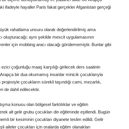
ndaki ifadeyle hayaller Paris fakat gerçekler Afganistan gerçeği
a büyük rahatlama unsuru olarak değerlendirilmiş ama
cı oluşturacağı; aynı şekilde mescit uygulamasının
nler için mobbing aracı olacağı görülememiştir. Bunlar gibi
n ezici çoğunluğu maaş karşılığı girilecek ders saatinin
Arapça bir dua okumamış insanlar minicik çocuklarıyla
 projesiyle çocukların sürekli taşındığı cami, mezarlık,
i de dahil edilecektir.
tışma konusu olan bölgesel farklılıklar ve eğitim
erek alt gelir grubu çocukları din eğitiminde eşitlendi. Bugün
önemli bir kesiminin çocukları diyanete teslim edildi. Gelir
 aileler çocukları için oralarda eğitim olanakları