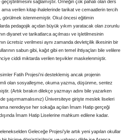
eçiştirilmesini sağlamıştır. Örneğin çok pahalı olan ders
ama verilen kitap ihalelerinde tarikat ve cemaatlerin tercih
ş, görülmek istenmemiştir. Okul öncesi eğitimin
larda pedagojik açıdan büyük yıkım yaratacak olan zorunlu
nın diyanet ve tarikatlarca açılması ve işletilmesinin
nın ücretsiz verilmesi aynı zamanda devletçilik ilkesinin bir
arının sabun gibi, kağıt gibi en temel ihtiyaçları bile velilere
enciye ciddi miktarda verilen teşvikler maskelenmiştir.
imler Fatih Projesi’ni desteklemiş ancak projenin
önemli olan sosyalleşme, okuma yazma, düşünme, sentez
tir. (Artık bırakın dilekçe yazmayı adını bile yazarken
de şaşırmamalısınız) Üniversiteye girişte meslek liseleri
ış ama neredeyse her sokağa açılan İmam Hatip gerçeği
ri dışında İmam Hatip Liselerine mahkum edilene kadar.
lenekselden Geleceğe Projesi’yle artık yeni yapılan okullar
 bir biçime dönüştürülmüş ve yabancı dilde ise Arapça