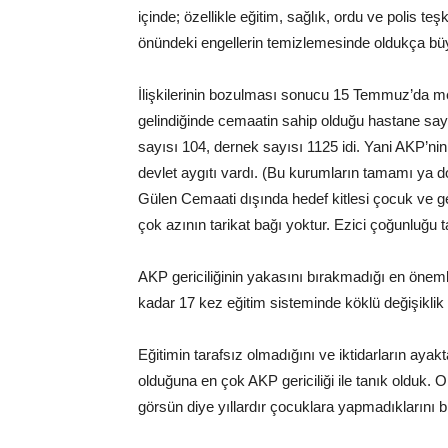
içinde; özellikle eğitim, sağlık, ordu ve polis teş
önündeki engellerin temizlemesinde oldukça büy
İlişkilerinin bozulması sonucu 15 Temmuz’da m
gelindiğinde cemaatin sahip olduğu hastane sayı
sayısı 104, dernek sayısı 1125 idi. Yani AKP’n
devlet aygıtı vardı. (Bu kurumların tamamı ya doğ
Gülen Cemaati dışında hedef kitlesi çocuk ve gen
çok azının tarikat bağı yoktur. Ezici çoğunluğu tar
AKP gericiliğinin yakasını bırakmadığı en önemli
kadar 17 kez eğitim sisteminde köklü değişiklik 
Eğitimin tarafsız olmadığını ve iktidarların aya
olduğuna en çok AKP gericiliği ile tanık olduk. 
görsün diye yıllardır çocuklara yapmadıklarını b