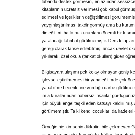
tabanda destek görmesini, en azından sessizce g
kitaplarının ücretsiz verilmesi çok kabul görmüş 
edilmesi ve içeriklerin değiştirilmesi görülmemi
yaygınlaştırılması takdir görmüş ama bu kurum
din eğitimi, hatta bu kurumların önemli bir kısmı
yaratacağı tahribat görülmemiştir. Ders kitapları
gereği olarak lanse edilebilmiş, ancak devlet okull
yıkılarak, özel okula (tarikat okulları) giden öğr
Bilgisayara ulaşımı pek kolay olmayan geniş kes
işlevselleştirilmemesi bir yana eğitimde çok 
yapabilme becerilerine vurduğu darbe görülmemiş
imla kurallarından habersiz insanlar gördüğünüz
için büyük engel teşkil eden katsayı kaldırılm
görülmemiştir. Ta ki kendi çocukları da iradele
Örneğin hiç kimsenin dikkatini bile çekmeyen Ge
cami mimarisinde, kampüsler külliye formatında