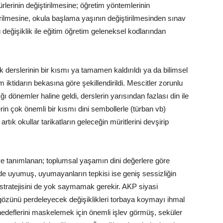
rlerinin değiştirilmesine; öğretim yöntemlerinin
irilmesine, okula başlama yaşının değiştirilmesinden sınav
 değişiklik ile eğitim öğretim geleneksel kodlarından
ık derslerinin bir kısmı ya tamamen kaldırıldı ya da bilimsel
im iktidarın bekasına göre şekillendirildi. Mescitler zorunlu
ığı dönemler haline geldi, derslerin yarısından fazlası din ile
erin çok önemli bir kısmı dini sembollerle (türban vb)
artık okullar tarikatların geleceğin müritlerini devşirip
ye tanımlanan; toplumsal yaşamın dini değerlere göre
de uyumuş, uyumayanların tepkisi ise geniş sessizliğin
ı stratejisini de yok saymamak gerekir. AKP siyasi
n gözünü perdeleyecek değişiklikleri torbaya koymayı ihmal
edeflerini maskelemek için önemli işlev görmüş, seküler