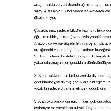
araştırmakta ve yurt dışında eğitim arayışı lis
sırayı ABD alıyor. İkinci sırada ise Almanya var.
ülkeler izliyor.
Çocuklarımız sadece MEB’e bağlı okullarda öğre
öğretimin birleştirilmesi) yasasıyla yasaklanmı
Anadolu’da ve büyükşehirlerin varoşlarında tarik
aralığındaki çocukları yine tarikatların kucağı
“abiler-ablaların” hastalıklı görüşleri ile hayat
yabancılaşmaya itilen çocuklara dönüştürülüyorl
Sıbyan mekteplerinin bir benzeri de diyanetin aç
çocuklarına göz dikmiş çocuklara dini eğitim ver
yazık ki sadece diyanetin elindeki çocuk oranı 
Sıbyan okullarında din eğitiminden çok din örtüsü
aşılanıyor ve çocukların ruhsal dünyaları altüst e