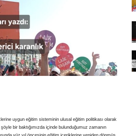
erine uygun eğitim sisteminin ulusal eğitim politikası olarak
ize şöyle bir baktığımızda içinde bulunduğumuz zamanın
dışında yüz yıl öncesinin eğitim içeriklerine yeniden dönmüş