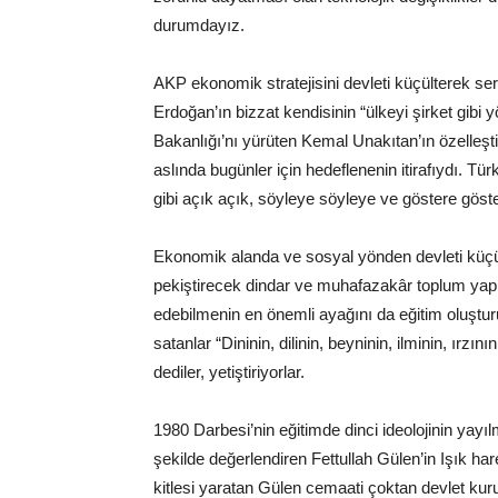
durumdayız.
AKP ekonomik stratejisini devleti küçülterek s
Erdoğan’ın bizzat kendisinin “ülkeyi şirket gibi
Bakanlığı’nı yürüten Kemal Unakıtan’ın özelleşt
aslında bugünler için hedeflenenin itirafıydı. Tü
gibi açık açık, söyleye söyleye ve göstere göste
Ekonomik alanda ve sosyal yönden devleti küçül
pekiştirecek dindar ve muhafazakâr toplum yapı
edebilmenin en önemli ayağını da eğitim oluşturu
satanlar “Dininin, dilinin, beyninin, ilminin, ırzını
dediler, yetiştiriyorlar.
1980 Darbesi’nin eğitimde dinci ideolojinin yayıl
şekilde değerlendiren Fettullah Gülen’in Işık ha
kitlesi yaratan Gülen cemaati çoktan devlet kuru