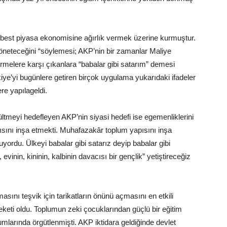
erbest piyasa ekonomisine ağırlık vermek üzerine kurmuştur.
 yöneteceğini “söylemesi; AKP’nin bir zamanlar Maliye
irmelere karşı çıkanlara “babalar gibi satarım” demesi
rkiye’yi bugünlere getiren birçok uygulama yukarıdaki ifadeler
re yapılageldi.
tmeyi hedefleyen AKP’nin siyasi hedefi ise egemenliklerini
sını inşa etmekti. Muhafazakâr toplum yapısını inşa
yordu. Ülkeyi babalar gibi satarız deyip babalar gibi
n, evinin, kininin, kalbinin davacısı bir gençlik” yetiştireceğiz
masını teşvik için tarikatların önünü açmasını en etkili
reketi oldu. Toplumun zeki çocuklarından güçlü bir eğitim
mlarında örgütlenmişti. AKP iktidara geldiğinde devlet