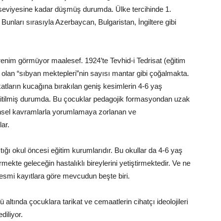
e seviyesine kadar düşmüş durumda. Ülke tercihinde 1.
 Bunları sırasıyla Azerbaycan, Bulgaristan, İngiltere gibi
nim görmüyor maalesef. 1924’te Tevhid-i Tedrisat (eğitim
ş olan “sıbyan mektepleri”nin sayısı mantar gibi çoğalmakta.
atların kucağına bırakılan geniş kesimlerin 4-6 yaş
na itilmiş durumda. Bu çocuklar pedagojik formasyondan uzak
ı dinsel kavramlarla yorumlamaya zorlanan ve
ar.
tığı okul öncesi eğitim kurumlarıdır. Bu okullar da 4-6 yaş
mekte geleceğin hastalıklı bireylerini yetiştirmektedir. Ve ne
resmi kayıtlara göre mevcudun beşte biri.
 altında çocuklara tarikat ve cemaatlerin cihatçı ideolojileri
diliyor.