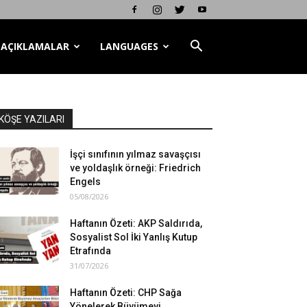
AÇIKLAMALAR
LANGUAGES
KÖŞE YAZILARI
İşçi sınıfının yılmaz savaşçısı
ve yoldaşlık örneği: Friedrich
Engels
05/08/2026
Haftanın Özeti: AKP Saldırıda,
Sosyalist Sol İki Yanlış Kutup
Etrafında
31/07/2026
Haftanın Özeti: CHP Sağa
Yönelerek Büyümeyi