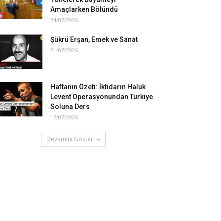
Amaçlarken Bölündü
24/07/2026
Şükrü Erşan, Emek ve Sanat
21/07/2026
Haftanın Özeti: İktidarın Haluk
Levent Operasyonundan Türkiye
Soluna Ders
17/07/2026
Devamını Göster