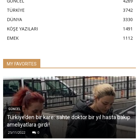
GÜNCEL
4269
TÜRKİYE
3742
DÜNYA
3330
KÖŞE YAZILARI
1491
EMEK
1112
MY FAVORITES
GÜNCEL
Türkiye’den bir kare: sahte doktor bir yıl hasta bakıp
ameliyatlara girdi!
25/11/2022
0