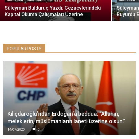
Süleyman Bulduruç Yazdı: Cezaevlerindeki
Süleyman 
Kapital Okuma Çalışmaları Üzerine
Buyurdu 
POPULAR POSTS
Kılıçdaroğlu’ndan Erdoğan’a beddua: “Allahın,
meleklerin, müslümanların laneti üzerine olsun.”
14/07/2020
0