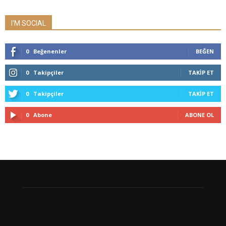
I'M SOCIAL
0
Beğenenler
BEĞEN
0
Takipçiler
TAKIP ET
0
Takipçiler
TAKIP ET
0
Abone
ABONE OL