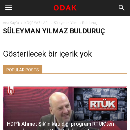
Ana Sayfa
KÖŞE YAZILARI
Süleyman Yılmaz Bulduruç
SÜLEYMAN YILMAZ BULDURUÇ
Gösterilecek bir içerik yok
POPULAR POSTS
HDP’li Ahmet Şık’ın katıldığı program RTÜK’ten