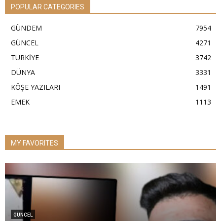
POPULAR CATEGORIES
GÜNDEM
7954
GÜNCEL
4271
TÜRKİYE
3742
DÜNYA
3331
KÖŞE YAZILARI
1491
EMEK
1113
MY FAVORITES
GÜNCEL