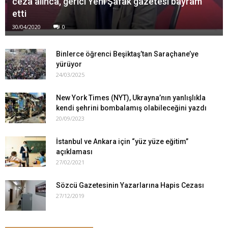
ceza alınca, gerici Yeni Şafak gazetesi bayram
etti
30/04/2020
0
Binlerce öğrenci Beşiktaş’tan Saraçhane’ye
yürüyor
24/03/2025
New York Times (NYT), Ukrayna’nın yanlışlıkla
kendi şehrini bombalamış olabileceğini yazdı
20/09/2023
İstanbul ve Ankara için “yüz yüze eğitim”
açıklaması
27/02/2021
Sözcü Gazetesinin Yazarlarına Hapis Cezası
27/12/2019