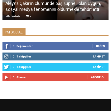
Aleyna Çakır’ın ölümünde baş şüpheli olan Uygun,
sosyal medya fenomenini öldürmekle tehdit etti!
23/12/2020
0
I'M SOCIAL
0
Beğenenler
BEĞEN
0
Takipçiler
TAKIP ET
0
Takipçiler
TAKIP ET
0
Abone
ABONE OL