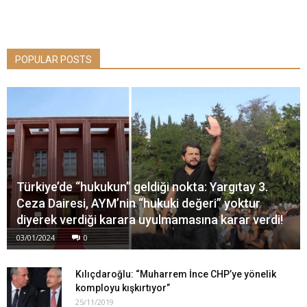
POPULAR POSTS
Türkiye’de “hukukun” geldiği nokta: Yargıtay 3.
Ceza Dairesi, AYM’nin “hukuki değeri” yoktur
diyerek verdiği karara uyulmamasına karar verdi!
03/01/2024
0
Kılıçdaroğlu: “Muharrem İnce CHP’ye yönelik
komployu kışkırtıyor”
25/11/2019