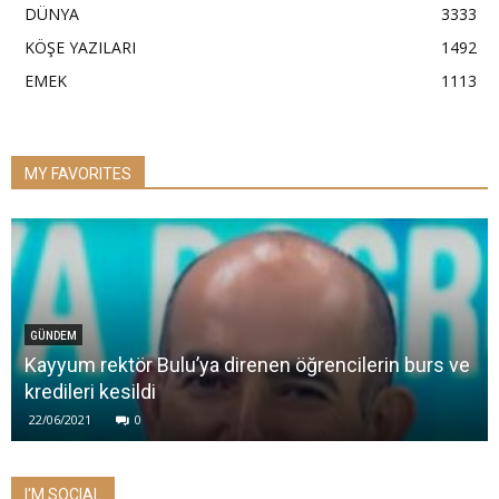
DÜNYA
3333
KÖŞE YAZILARI
1492
EMEK
1113
MY FAVORITES
GÜNDEM
Kayyum rektör Bulu’ya direnen öğrencilerin burs ve
kredileri kesildi
22/06/2021
0
I'M SOCIAL