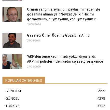
Orman yangınlarıyla ilgili paylaşımı nedeniyle
gözaltına alınan Şair Nevzat Çelik: “Hiç mi
görmeyelim, duymayalım, konuşmayalım?”
19/08/2024
Gazeteci Ömer Ödemiş Gözaltına Alındı
08/04/2018
‘AKP’den önce kadının adı yoktu’ diyorlardı:
AKP’nin polislerinden kadın siyasetçiye işkence
27/06/2020
POPULAR CATEGORIES
GÜNDEM
7955
GÜNCEL
4278
TÜRKİYE
3742