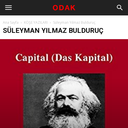
Ana Sayfa
KÖŞE YAZILARI
Süleyman Yılmaz Bulduruç
SÜLEYMAN YILMAZ BULDURUÇ