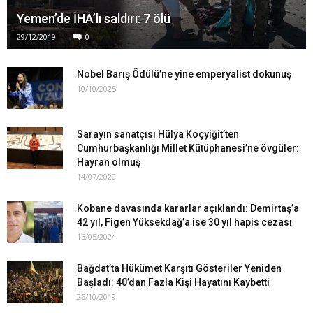
Yemen’de İHA’lı saldırı: 7 ölü
29/12/2019
0
Nobel Barış Ödülü’ne yine emperyalist dokunuş
10/10/2025
Sarayın sanatçısı Hülya Koçyiğit’ten
Cumhurbaşkanlığı Millet Kütüphanesi’ne övgüler:
Hayran olmuş
14/07/2020
Kobane davasında kararlar açıklandı: Demirtaş’a
42 yıl, Figen Yüksekdağ’a ise 30 yıl hapis cezası
16/05/2024
Bağdat’ta Hükümet Karşıtı Gösteriler Yeniden
Başladı: 40’dan Fazla Kişi Hayatını Kaybetti
26/10/2019