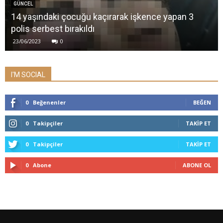
GÜNCEL
14 yaşındaki çocuğu kaçırarak işkence yapan 3
polis serbest bırakıldı
23/06/2023
0
I'M SOCIAL
0
Beğenenler
BEĞEN
0
Takipçiler
TAKIP ET
0
Takipçiler
TAKIP ET
0
Abone
ABONE OL