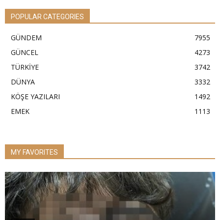
POPULAR CATEGORIES
GÜNDEM
7955
GÜNCEL
4273
TÜRKİYE
3742
DÜNYA
3332
KÖŞE YAZILARI
1492
EMEK
1113
MY FAVORITES