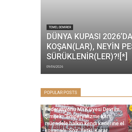
TEMEL DEMIRER
DÜNYA KUPASI 2026’D
KOŞAN(LAR), NEYİN P
SÜRÜKLENİR(LER)?![*]
09/06/2026
POPULAR POSTS
(SÖYLEŞİ) Sosyalist Meclisler
Federasyonu MYK üyesi Devrim
Şimşek: “Emperyalizme karşı
mücadele halkın kendi kaderine el
koyacağı ‘Söz, Yetki, Karar