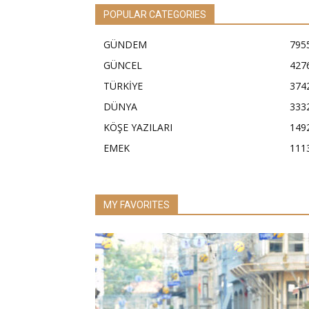
POPULAR CATEGORIES
GÜNDEM
795
GÜNCEL
427
TÜRKİYE
374
DÜNYA
333
KÖŞE YAZILARI
149
EMEK
111
MY FAVORITES