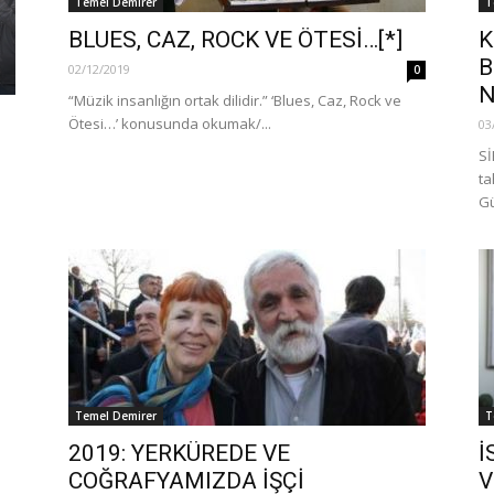
Temel Demirer
T
BLUES, CAZ, ROCK VE ÖTESİ…[*]
K
B
02/12/2019
0
N
“Müzik insanlığın ortak dilidir.” ‘Blues, Caz, Rock ve
Ötesi…’ konusunda okumak/...
03
S
ta
Gü
Temel Demirer
T
2019: YERKÜREDE VE
İ
COĞRAFYAMIZDA İŞÇİ
V