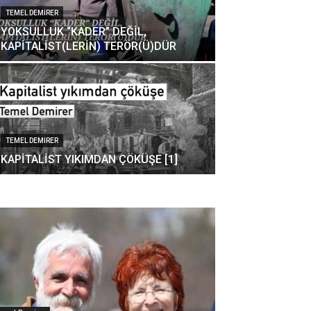
TEMEL DEMIRER
YOKSULLUK “KADER” DEĞİL,
KAPİTALİST(LERİN) TERÖR(Ü)DÜR
TEMEL DEMIRER
KAPİTALİST YIKIMDAN ÇÖKÜŞE [1]