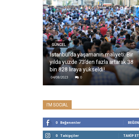
GÜNCEL
İstanbul’da yaşamanın maliyeti: Bir
yılda yüzde 73’den fazla artarak 38
bin 828 liraya yükseldi!
04/08/2023
0
I'M SOCIAL
0
Beğenenler
BEĞEN
0
Takipçiler
TAKIP ET