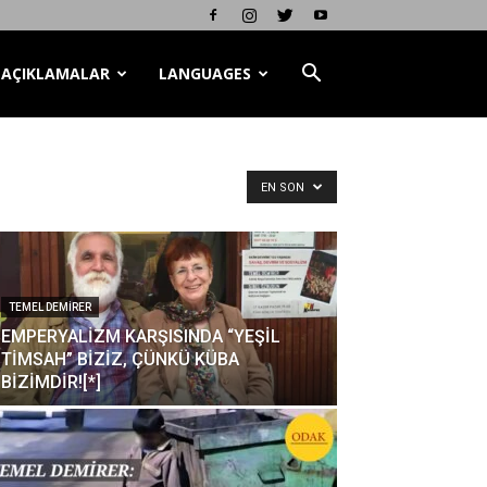
AÇIKLAMALAR
LANGUAGES
EN SON
TEMEL DEMIRER
EMPERYALİZM KARŞISINDA “YEŞİL
TİMSAH” BİZİZ, ÇÜNKÜ KÜBA
BİZİMDİR![*]