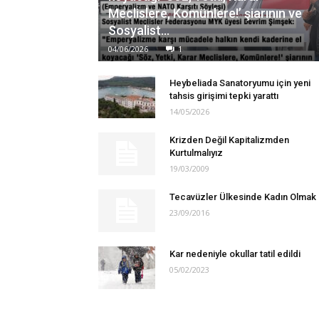
Meclislere, Komünlere!’ şiarının ve
Sosyalist...
04/06/2026
1
Heybeliada Sanatoryumu için yeni
tahsis girişimi tepki yarattı
14/05/2026
Krizden Değil Kapitalizmden
Kurtulmalıyız
19/03/2009
Tecavüzler Ülkesinde Kadın Olmak
23/09/2016
Kar nedeniyle okullar tatil edildi
05/02/2023