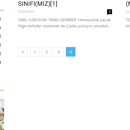
SINIFI(MIZ)[1]
(
05/06/2019
22
0
5
SİBEL ÖZBUDUN- TEMEL DEMİRER “Umutsuzluk yasak
TE
Yılgın türküler söylemek de Çünkü yürüyor umudun...
Kö
6
2
2
1
2
3
4
2
3