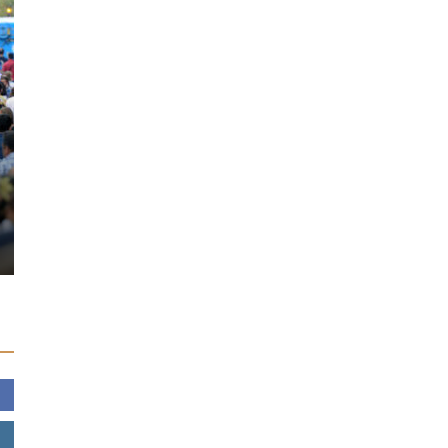
GÜNDEM
DÜNYA
Malatya’da bina çöktü: Çok sayıda
Şi Cinping 
kişinin enkaz altında kaldığı belirtildi
“Dünya Batı
09/11/2021
0
22/03/2023