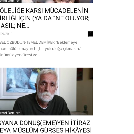
emel Demirer
ÖLELİĞE KARŞI MÜCADELENİN
İRLİĞİ İÇİN (YA DA “NE OLUYOR;
ASIL; NE...
/09/2019
0
İBEL ÖZBUDUN-TEMEL DEMİRER “Beklemeye
hammülü olmayan hiçbir yolculuğa çıkmasın.”
nümüz yerküresi ve...
emel Demirer
SYANA DÖNÜŞ(EME)YEN İTİRAZ
EYA MÜSLÜM GÜRSES HİKÂYESİ