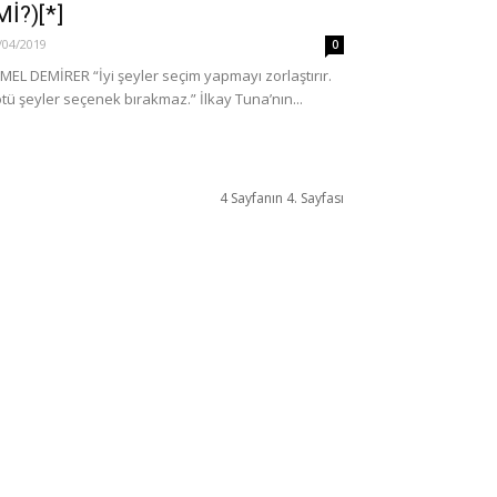
Mİ?)[*]
/04/2019
0
MEL DEMİRER “İyi şeyler seçim yapmayı zorlaştırır.
tü şeyler seçenek bırakmaz.” İlkay Tuna’nın...
4 Sayfanın 4. Sayfası