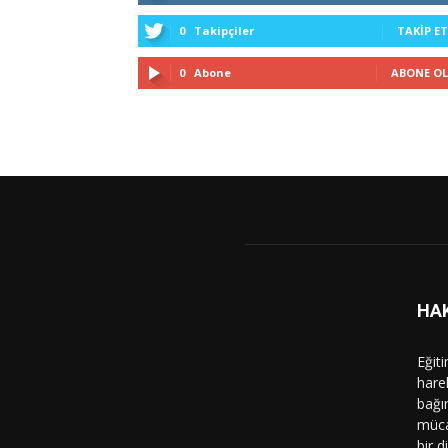
0
Takipçiler
TAKIP ET
0
Abone
ABONE OL
HA
Eğit
hare
bağı
müca
bir d