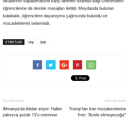
okullarının kapatılmasına karşı direnen İstanbul Bilgi Üniversitesi
öğrencilerine de destek mesajları iletildi. Meydanda bulunan
kalabalık, öğrencilere dayanışma çağrısında bulundu ve
mücadelelerini selamladı.
ETIKETLER
chp
Şişli
Önceki İçerik
Sonraki İçerik
Almanya’da iktidar eriyor: Halkın
Trump’tan İran müzakerelerine
yalnızca yüzde 13’ü memnun
fren: “Acele etmeyeceğiz”