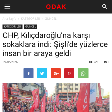
Ana Sayfa
KATEGORİLER
GÜNCEL
KATEGORİLER
GÜNCEL
CHP, Kılıçdaroğlu’na karşı
sokaklara indi: Şişli’de yüzlerce
insan bir araya geldi
24/05/2026
223
0