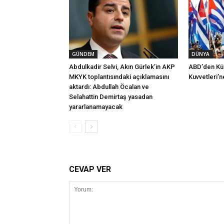
GÜNDEM
DÜNYA
Abdulkadir Selvi, Akın Gürlek’in AKP
ABD’den Küb
MKYK toplantısındaki açıklamasını
Kuvvetleri’n
aktardı: Abdullah Öcalan ve
Selahattin Demirtaş yasadan
yararlanamayacak
CEVAP VER