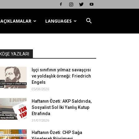
AÇIKLAMALAR
LANGUAGES
KÖŞE YAZILARI
İşçi sınıfının yılmaz savaşçısı
ve yoldaşlık örneği: Friedrich
Engels
05/08/2026
Haftanın Özeti: AKP Saldırıda,
Sosyalist Sol İki Yanlış Kutup
Etrafında
31/07/2026
Haftanın Özeti: CHP Sağa
Yönelerek Büyümeyi