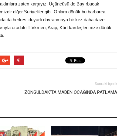
saldırılara zaten karşıyız. Üçüncüsü de Bayırbucak
izdir diğer Suriyeliler gibi. Onlara dönük bu barbarca
onuda da herkesi duyarlı davranmaya bir kez daha davet
iasıyla oradaki Türkmen, Arap, Kürt kardeşlerimize dönük
di.
Sonraki İçerik
ZONGULDAK’TA MADEN OCAĞINDA PATLAMA