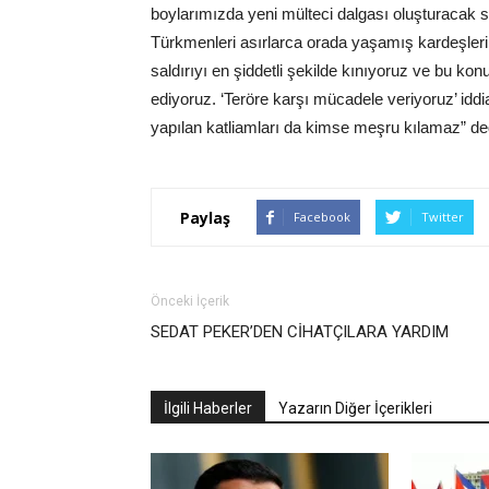
boylarımızda yeni mülteci dalgası oluşturacak 
Türkmenleri asırlarca orada yaşamış kardeşlerim
saldırıyı en şiddetli şekilde kınıyoruz ve bu k
ediyoruz. ‘Teröre karşı mücadele veriyoruz’ idd
yapılan katliamları da kimse meşru kılamaz” de
Paylaş
Facebook
Twitter
Önceki İçerik
SEDAT PEKER’DEN CİHATÇILARA YARDIM
İlgili Haberler
Yazarın Diğer İçerikleri