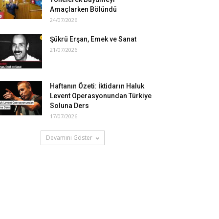
Amaçlarken Bölündü
24/07/2026
Şükrü Erşan, Emek ve Sanat
21/07/2026
Haftanın Özeti: İktidarın Haluk
Levent Operasyonundan Türkiye
Soluna Ders
17/07/2026
Devamını Göster