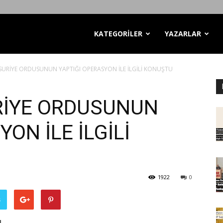
KATEGORİLER
YAZARLAR
URİYE ORDUSUNUN YAPTIĞI OPERASYON İLE İLGİLİ KONUŞTU
RİYE ORDUSUNUN
ON İLE İLGİLİ
1922
0
ş