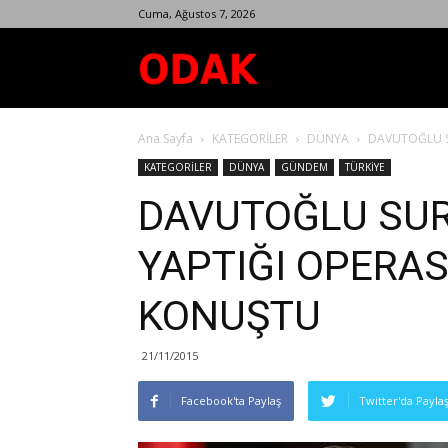
Cuma, Ağustos 7, 2026
Odak
Ana Sayfa
KATEGORİLER
DÜNYA
DAVUTOĞLU S
Dergisi
KATEGORİLER
DÜNYA
GÜNDEM
TÜRKİYE
DAVUTOĞLU SU
YAPTIĞI OPERASY
KONUŞTU
21/11/2015
Facebook'ta Paylaş
Twitter'da Payla