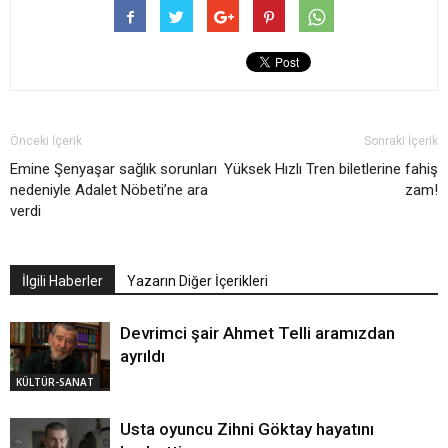
Önceki İçerik
Sonraki İçerik
Emine Şenyaşar sağlık sorunları
Yüksek Hızlı Tren biletlerine fahiş
nedeniyle Adalet Nöbeti’ne ara
zam!
verdi
İlgili Haberler
Yazarın Diğer İçerikleri
Devrimci şair Ahmet Telli aramızdan
ayrıldı
KÜLTÜR-SANAT
Usta oyuncu Zihni Göktay hayatını