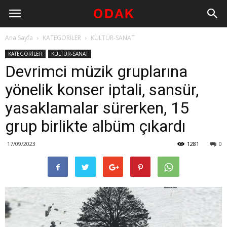
Ana Sayfa
KATEGORİLER
KÜLTÜR-SANAT
KATEGORİLER
KÜLTÜR-SANAT
Devrimci müzik gruplarına
yönelik konser iptali, sansür,
yasaklamalar sürerken, 15
grup birlikte albüm çıkardı
17/09/2023
1281
0