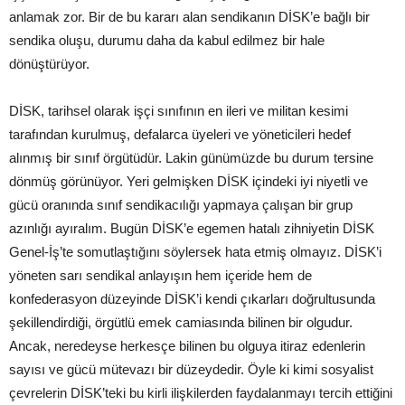
anlamak zor. Bir de bu kararı alan sendikanın DİSK’e bağlı bir
sendika oluşu, durumu daha da kabul edilmez bir hale
dönüştürüyor.
DİSK, tarihsel olarak işçi sınıfının en ileri ve militan kesimi
tarafından kurulmuş, defalarca üyeleri ve yöneticileri hedef
alınmış bir sınıf örgütüdür. Lakin günümüzde bu durum tersine
dönmüş görünüyor. Yeri gelmişken DİSK içindeki iyi niyetli ve
gücü oranında sınıf sendikacılığı yapmaya çalışan bir grup
azınlığı ayıralım. Bugün DİSK’e egemen hatalı zihniyetin DİSK
Genel-İş’te somutlaştığını söylersek hata etmiş olmayız. DİSK’i
yöneten sarı sendikal anlayışın hem içeride hem de
konfederasyon düzeyinde DİSK’i kendi çıkarları doğrultusunda
şekillendirdiği, örgütlü emek camiasında bilinen bir olgudur.
Ancak, neredeyse herkesçe bilinen bu olguya itiraz edenlerin
sayısı ve gücü mütevazı bir düzeydedir. Öyle ki kimi sosyalist
çevrelerin DİSK’teki bu kirli ilişkilerden faydalanmayı tercih ettiğini