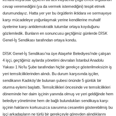
cevap veremediğini (ya da vermek istemediğini) tespit etmek
durumundayız. Hatta yer yer bu örgütlerin iktidara ve sermayeye
karşı mücadeleye yoğunlaşmak yerine kendilerine muhalif
üyelerine karşı antidemokratik tutumlar ortaya koyduğunu
gözlemledik. Bunların en sonuncusu geçtiğimiz günlerde DİSK
Genel-İş Sendikası tarafından ortaya kondu.
DİSK Genel-İş Sendikası’na üye Ataşehir Belediyesi’nde çalışan
4 işçi, geçtiğimiz aylarda yönetimi devralan İstanbul Anadolu
Yakası 1 No’lu Şube tarafından hiçbir gerekçe gösterilmeksizin iş
yeri temsilciliklerinden alındı. Bu durum karşısında işçiler,
sendikanın Kadıköy’de bulunan şubesi önünde 5 günlük bir
oturma eylemi başlattı. Temsilcilikleri öncesinde ve temsilcilikleri
döneminde her daim işçinin yanında olmuş ve yeri geldiğinde hem
belediye yönetimine hem de bağlı bulundukları sendikaya karşı
işçinin haklarını korkusuzca savunma cesaretini gösterebilmiş bu
işçi arkadaşların ne türlü bir gerekçeyle görevden alındıklarını