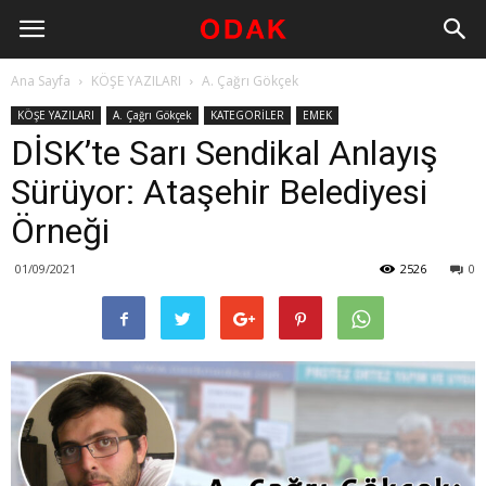
Ana Sayfa
KÖŞE YAZILARI
A. Çağrı Gökçek
KÖŞE YAZILARI
A. Çağrı Gökçek
KATEGORİLER
EMEK
DİSK’te Sarı Sendikal Anlayış
Sürüyor: Ataşehir Belediyesi
Örneği
01/09/2021
2526
0