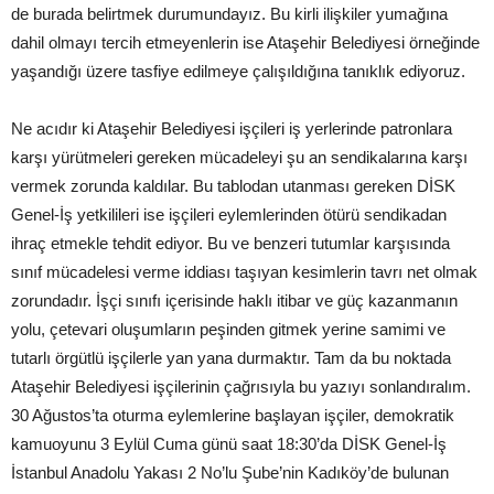
de burada belirtmek durumundayız. Bu kirli ilişkiler yumağına
dahil olmayı tercih etmeyenlerin ise Ataşehir Belediyesi örneğinde
yaşandığı üzere tasfiye edilmeye çalışıldığına tanıklık ediyoruz.
Ne acıdır ki Ataşehir Belediyesi işçileri iş yerlerinde patronlara
karşı yürütmeleri gereken mücadeleyi şu an sendikalarına karşı
vermek zorunda kaldılar. Bu tablodan utanması gereken DİSK
Genel-İş yetkilileri ise işçileri eylemlerinden ötürü sendikadan
ihraç etmekle tehdit ediyor. Bu ve benzeri tutumlar karşısında
sınıf mücadelesi verme iddiası taşıyan kesimlerin tavrı net olmak
zorundadır. İşçi sınıfı içerisinde haklı itibar ve güç kazanmanın
yolu, çetevari oluşumların peşinden gitmek yerine samimi ve
tutarlı örgütlü işçilerle yan yana durmaktır. Tam da bu noktada
Ataşehir Belediyesi işçilerinin çağrısıyla bu yazıyı sonlandıralım.
30 Ağustos’ta oturma eylemlerine başlayan işçiler, demokratik
kamuoyunu 3 Eylül Cuma günü saat 18:30’da DİSK Genel-İş
İstanbul Anadolu Yakası 2 No’lu Şube’nin Kadıköy’de bulunan