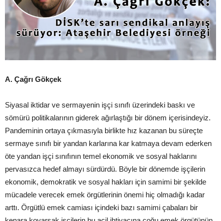
A. Çağrı Gökçek
Siyasal iktidar ve sermayenin işçi sınıfı üzerindeki baskı ve
sömürü politikalarının giderek ağırlaştığı bir dönem içerisindeyiz.
Pandeminin ortaya çıkmasıyla birlikte hız kazanan bu süreçte
sermaye sınıfı bir yandan karlarına kar katmaya devam ederken
öte yandan işçi sınıfının temel ekonomik ve sosyal haklarını
pervasızca hedef almayı sürdürdü. Böyle bir dönemde işçilerin
ekonomik, demokratik ve sosyal hakları için samimi bir şekilde
mücadele verecek emek örgütlerinin önemi hiç olmadığı kadar
arttı. Örgütlü emek camiası içindeki bazı samimi çabaları bir
kenara koyarsak işçilerin bu acil ihtiyacına çoğu emek örgütünün