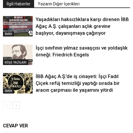
İlgili Haberler
Yazarın Diğer İçerikleri
Yaşadıkları haksızlıklara karşı direnen İBB
Ağaç A.Ş. çalışanları açlık grevine
başlıyor, dayanışmaya çağırıyor
EMEK
İşçi sınıfının yılmaz savaşçısı ve yoldaşlık
örneği: Friedrich Engels
KÖŞE YAZILARI
İBB Ağaç A.Ş.’de iş cinayeti: İşçi Fadıl
Çiçek refüj temizliği yaptığı sırada bir
aracın çarpması ile yaşamını yitirdi
EMEK
CEVAP VER