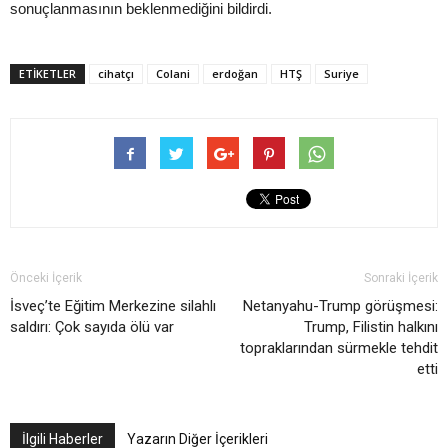
sonuçlanmasının beklenmediğini bildirdi.
ETIKETLER
cihatçı
Colani
erdoğan
HTŞ
Suriye
Önceki İçerik
Sonraki İçerik
İsveç’te Eğitim Merkezine silahlı
Netanyahu-Trump görüşmesi:
saldırı: Çok sayıda ölü var
Trump, Filistin halkını
topraklarından sürmekle tehdit
etti
İlgili Haberler
Yazarın Diğer İçerikleri