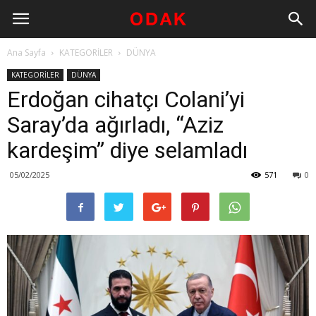
Ana Sayfa
KATEGORİLER
DÜNYA
KATEGORİLER
DÜNYA
Erdoğan cihatçı Colani’yi
Saray’da ağırladı, “Aziz
kardeşim” diye selamladı
05/02/2025
571
0