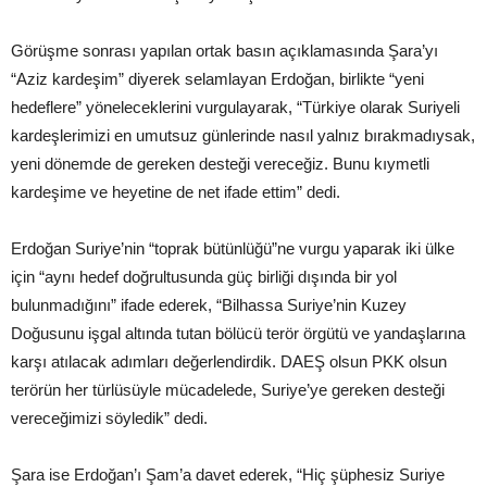
Görüşme sonrası yapılan ortak basın açıklamasında Şara’yı
“Aziz kardeşim” diyerek selamlayan Erdoğan, birlikte “yeni
hedeflere” yöneleceklerini vurgulayarak, “Türkiye olarak Suriyeli
kardeşlerimizi en umutsuz günlerinde nasıl yalnız bırakmadıysak,
yeni dönemde de gereken desteği vereceğiz. Bunu kıymetli
kardeşime ve heyetine de net ifade ettim” dedi.
Erdoğan Suriye’nin “toprak bütünlüğü”ne vurgu yaparak iki ülke
için “aynı hedef doğrultusunda güç birliği dışında bir yol
bulunmadığını” ifade ederek, “Bilhassa Suriye’nin Kuzey
Doğusunu işgal altında tutan bölücü terör örgütü ve yandaşlarına
karşı atılacak adımları değerlendirdik. DAEŞ olsun PKK olsun
terörün her türlüsüyle mücadelede, Suriye’ye gereken desteği
vereceğimizi söyledik” dedi.
Şara ise Erdoğan’ı Şam’a davet ederek, “Hiç şüphesiz Suriye