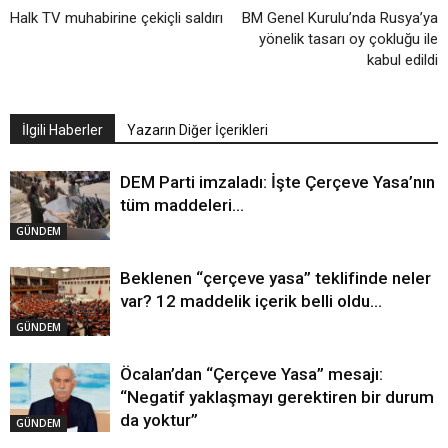
Halk TV muhabirine çekiçli saldırı
BM Genel Kurulu’nda Rusya’ya
yönelik tasarı oy çokluğu ile
kabul edildi
İlgili Haberler
Yazarın Diğer İçerikleri
DEM Parti imzaladı: İşte Çerçeve Yasa’nın
tüm maddeleri…
GÜNDEM
Beklenen “çerçeve yasa” teklifinde neler
var? 12 maddelik içerik belli oldu…
GÜNDEM
Öcalan’dan “Çerçeve Yasa” mesajı:
“Negatif yaklaşmayı gerektiren bir durum
da yoktur”
GÜNDEM