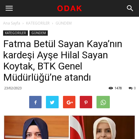
Ana Sayfa
KATEGORİLER
GÜNDEM
KATEGORİLER
GÜNDEM
Fatma Betül Sayan Kaya’nın
kardeşi Ayşe Hilal Sayan
Koytak, BTK Genel
Müdürlüğü’ne atandı
23/02/2023
1478
0