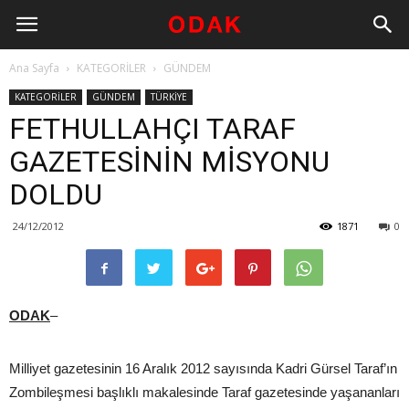
Ana Sayfa
KATEGORİLER
GÜNDEM
KATEGORİLER
GÜNDEM
TÜRKİYE
FETHULLAHÇI TARAF
GAZETESİNİN MİSYONU
DOLDU
24/12/2012
1871
0
ODAK
–
Milliyet gazetesinin 16 Aralık 2012 sayısında Kadri Gürsel Taraf’ın
Zombileşmesi başlıklı makalesinde Taraf gazetesinde yaşananları