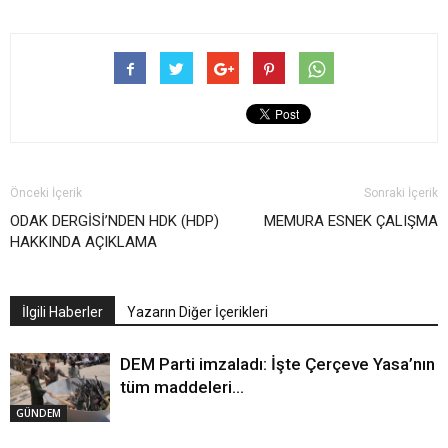
Önceki İçerik
Sonraki İçerik
ODAK DERGİSİ’NDEN HDK (HDP)
MEMURA ESNEK ÇALIŞMA
HAKKINDA AÇIKLAMA
İlgili Haberler
Yazarın Diğer İçerikleri
DEM Parti imzaladı: İşte Çerçeve Yasa’nın
tüm maddeleri…
GÜNDEM