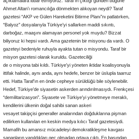
açıklamalara itibar etmiyoruz. Taraf’ın çıktığı günden bugüne
Ahmet Altan’ı romancılığa dönmekten alıkoyan neydi? Taraf
gazetesi “AKP ve Gülen Hareketini Bitirme Planı”nı patlatırken,
“Balyoz” dosyalarıyla Türkiye’yi sallarken maddi sıkıntı,
darboğaz, maaşını alamayan personel yok muydu? Bizzat
biliyoruz ki hepsi vardı. Ama gazetenin bir misyonu da vardı. O
gazeteyi bedeniyle ruhuyla ayakta tutan o misyondu. Taraf bir
misyon gazetesi olarak kuruldu. Gazeteciliği
de o misyona tabi kıldı. Türkiye’yi yöneten iktidar koalisyonuyla
ittifak halinde, aynı anda, aynı hedefe, benzer bir üslupla taarruz
etti. Hatta Taraf’ın en önde cepheye sürüldüğü bile söylenebilir.
Hedef, Türkiye’de siyasetin askerden arındırılmasıydı. Frenkçesi
“demilitarizasyon”. Siyasete ve Türkiye’yi yönetmeye meraklı,
kendilerini ülkenin doğal sahibi sanan askeri
vesayet takipçisi generaller analarından doğduklarına pişman
edilirken kullanılan en keskin medya kılıcı Taraf gazetesiydi.
Mamafih bu amansız mücadeleyi demokratikleşme kavgası
sananların yanıldıkları geç olmadan ortaya çıktı. En başından