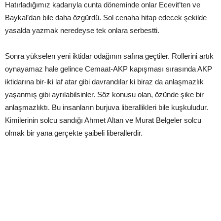
Hatırladığımız kadarıyla cunta döneminde onlar Ecevit’ten ve
Baykal’dan bile daha özgürdü. Sol cenaha hitap edecek şekilde
yasalda yazmak neredeyse tek onlara serbestti.
Sonra yükselen yeni iktidar odağının safına geçtiler. Rollerini artık
oynayamaz hale gelince Cemaat-AKP kapışması sırasında AKP
iktidarına bir-iki laf atar gibi davrandılar ki biraz da anlaşmazlık
yaşanmış gibi ayrılabilsinler. Söz konusu olan, özünde şike bir
anlaşmazlıktı. Bu insanların burjuva liberallikleri bile kuşkuludur.
Kimilerinin solcu sandığı Ahmet Altan ve Murat Belgeler solcu
olmak bir yana gerçekte şaibeli liberallerdir.