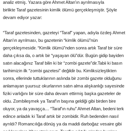
analiz etmiş. Yazara göre Ahmet Altan’ın ayrılmasıyla
birlikte Taraf gazetesinin kimlik ölümü gerçekleşmiştir. Şöyle
devam ediyor yazar:
“Taraf gazetesinden, gazeteyi “Taraf” yapan, adıyla özdeş Ahmet
Altan’ın ayrılması, bu gazetenin “kimlik ölümü”nün
gerçekleşmesidir. “Kimlik ölümü”nden sonra artık Taraf bir süre
daha çıksa da, o artık bir “yaşayan ölü”dür. Bugün gidip bayiden
satın alacağınız Taraf bilin ki bir “zombi gazete”dir.Tabii ki basın
tarihimizin ilk “zombi gazetesi” değildir bu. Kimliksizleştikten
sonra, ellerinde tuttuklarının aslında bir zombi gazete olduğunu
anlamayan şuursuz okurlarının satın alma alışkanlığı sayesinde
fiziki varlığını bir süre daha devam ettirmiş başka gazeteler de
oldu. Zombileşmek ya Taraf’ın başına geldiği gibi birden bire
oluyor, ya da yavaşça… “Taraf’ın ruhu” Ahmet Altan, bedeni terk
edince anladık ki Taraf artık bir zombidir. Ruh bedenden nasıl
ayrıldı? Romancılığa dönüş ya da maddi darboğaz vesaire gibi