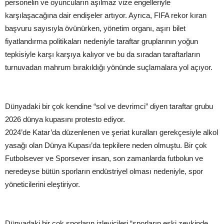
personelin ve oyuncuların aşılmaz vize engelleriyle
karşılaşacağına dair endişeler artıyor. Ayrıca, FIFA rekor kıran
başvuru sayısıyla övünürken, yönetim organı, aşırı bilet
fiyatlandırma politikaları nedeniyle taraftar gruplarının yoğun
tepkisiyle karşı karşıya kalıyor ve bu da sıradan taraftarların
turnuvadan mahrum bırakıldığı yönünde suçlamalara yol açıyor.
Dünyadaki bir çok kendine “sol ve devrimci” diyen taraftar grubu
2026 dünya kupasını protesto ediyor.
2024’de Katar’da düzenlenen ve şeriat kuralları gerekçesiyle alkol
yasağı olan Dünya Kupası’da tepkilere neden olmuştu. Bir çok
Futbolsever ve Sporsever insan, son zamanlarda futbolun ve
neredeyse bütün sporların endüstriyel olması nedeniyle, spor
yöneticilerini eleştiriyor.
Dünyadaki bir çok sporların izleyicileri “sporların eski zevkinde