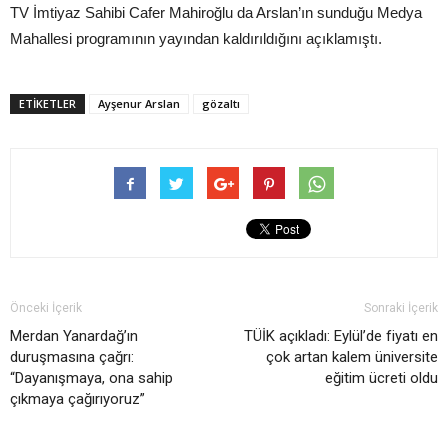
TV İmtiyaz Sahibi Cafer Mahiroğlu da Arslan’ın sunduğu Medya
Mahallesi programının yayından kaldırıldığını açıklamıştı.
ETIKETLER
Ayşenur Arslan
gözaltı
Önceki İçerik
Sonraki İçerik
Merdan Yanardağ’ın
TÜİK açıkladı: Eylül’de fiyatı en
duruşmasına çağrı:
çok artan kalem üniversite
“Dayanışmaya, ona sahip
eğitim ücreti oldu
çıkmaya çağırıyoruz”