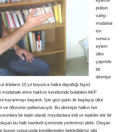
eyleme
polisin
vahşi
müdahal
esi
sonucu
eylem
ülke
çapında
bir
direnişe
 iktidarın 10 yıl boyunca halka dayattığı faşist
hi müdahale etme hakkını kendisinde bulabilen AKP
ni kazanmayı başardı. İşte gezi parkı ile başlayıp ülke
n ve öfkesinin patlamasıydı. Bu direnişte halkın her
sorunlara bir tepki olarak meydanlara indi ve tepkiler tek bir
e oluşan bu halk hareketi içerisinde yerlerimizi aldık. Oluşan
 ve bunun sonucunda kendilerinden beklediğimiz gibi