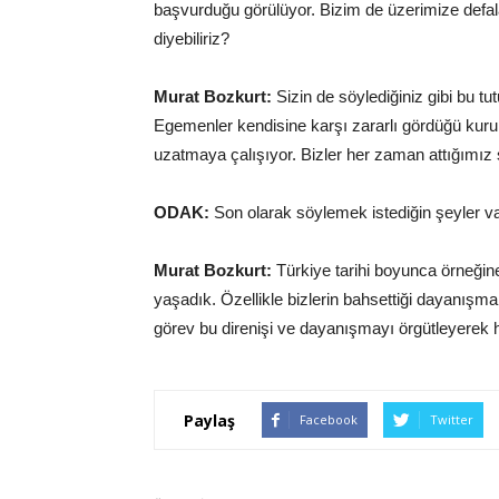
başvurduğu görülüyor. Bizim de üzerimize defala
diyebiliriz?
Murat Bozkurt:
Sizin de söylediğiniz gibi bu t
Egemenler kendisine karşı zararlı gördüğü kurum
uzatmaya çalışıyor. Bizler her zaman attığımız sl
ODAK:
Son olarak söylemek istediğin şeyler v
Murat Bozkurt:
Türkiye tarihi boyunca örneğine
yaşadık. Özellikle bizlerin bahsettiği dayanışm
görev bu direnişi ve dayanışmayı örgütleyerek h
Paylaş
Facebook
Twitter