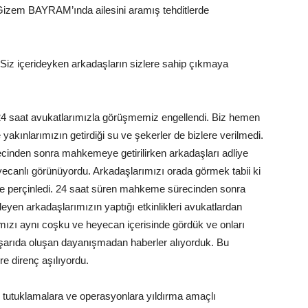
Gizem BAYRAM’ında ailesini aramış tehditlerde
Siz içerideyken arkadaşların sizlere sahip çıkmaya
 24 saat avukatlarımızla görüşmemiz engellendi. Biz hemen
 yakınlarımızın getirdiği su ve şekerler de bizlere verilmedi.
recinden sonra mahkemeye getirilirken arkadaşları adliye
ecanlı görünüyordu. Arkadaşlarımızı orada görmek tabii ki
ni de perçinledi. 24 saat süren mahkeme sürecinden sonra
eyen arkadaşlarımızın yaptığı etkinlikleri avukatlardan
ımızı aynı coşku ve heyecan içerisinde gördük ve onları
ışarıda oluşan dayanışmadan haberler alıyorduk. Bu
re direnç aşılıyordu.
li tutuklamalara ve operasyonlara yıldırma amaçlı