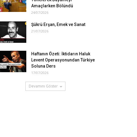
Amaçlarken Bölündü
24/07/2026
Şükrü Erşan, Emek ve Sanat
21/07/2026
Haftanın Özeti: İktidarın Haluk
Levent Operasyonundan Türkiye
Soluna Ders
17/07/2026
Devamını Göster