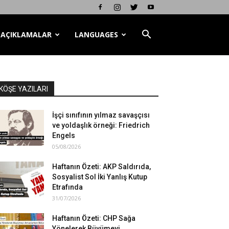
AÇIKLAMALAR
LANGUAGES
KÖŞE YAZILARI
İşçi sınıfının yılmaz savaşçısı
ve yoldaşlık örneği: Friedrich
Engels
05/08/2026
Haftanın Özeti: AKP Saldırıda,
Sosyalist Sol İki Yanlış Kutup
Etrafında
31/07/2026
Haftanın Özeti: CHP Sağa
Yönelerek Büyümeyi