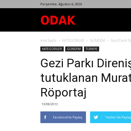
Perşembe, Ağustos 6, 2026
Odak
Ana Sayfa
KATEGORİLER
GÜNDEM
Gezi Parkı D
Dergisi
KATEGORİLER
GÜNDEM
TÜRKİYE
Gezi Parkı Direni
tutuklanan Murat
Röportaj
13/08/2013
Facebook'ta Paylaş
Twitter'da Payla