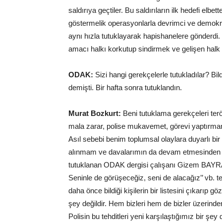
saldırıya geçtiler. Bu saldırıların ilk hedefi elbett
göstermelik operasyonlarla devrimci ve demokrat
aynı hızla tutuklayarak hapishanelere gönderdi.
amacı halkı korkutup sindirmek ve gelişen halk 
ODAK:
Sizi hangi gerekçelerle tutukladılar? Bil
demişti. Bir hafta sonra tutuklandın.
Murat Bozkurt:
Beni tutuklama gerekçeleri ter
mala zarar, polise mukavemet, görevi yaptırmama
Asıl sebebi benim toplumsal olaylara duyarlı bi
alınmam ve davalarımın da devam etmesinden do
tutuklanan ODAK dergisi çalışanı Gizem BAYRA
Seninle de görüşeceğiz, seni de alacağız’’ vb. te
daha önce bildiği kişilerin bir listesini çıkarı
şey değildir. Hem bizleri hem de bizler üzerinden
Polisin bu tehditleri yeni karşılaştığımız bir şe