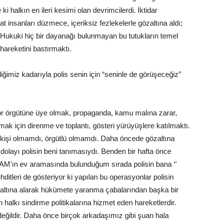
e ki halkın en ileri kesimi olan devrimcilerdi. İktidar
 insanları düzmece, içeriksiz fezlekelerle gözaltına aldı;
 Hukuki hiç bir dayanağı bulunmayan bu tutukların temel
hareketini bastırmaktı.
diğimiz kadarıyla polis senin için “seninle de görüşeceğiz”
ör örgütüne üye olmak, propaganda, kamu malına zarar,
k için direnme ve toplantı, gösteri yürüyüşlere katılmaktı.
r kişi olmamdı, örgütlü olmamdı. Daha öncede gözaltına
layı polisin beni tanımasıydı. Benden bir hafta önce
M’ın ev aramasında bulunduğum sırada polisin bana ‘’
hditleri de gösteriyor ki yapılan bu operasyonlar polisin
p gözaltına alarak hükümete yaranma çabalarından başka bir
 halkı sindirme politikalarına hizmet eden hareketlerdir.
y değildir. Daha önce birçok arkadaşımız gibi şuan hala