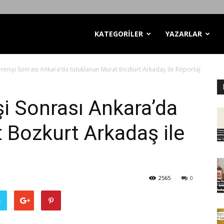
KATEGORİLER
YAZARLAR
irenişi Sonrası Ankara’da tutuklanan Murat Bozkurt Arkadaş ile Röportaj
şi Sonrası Ankara’da
 Bozkurt Arkadaş ile
2565
0
ş