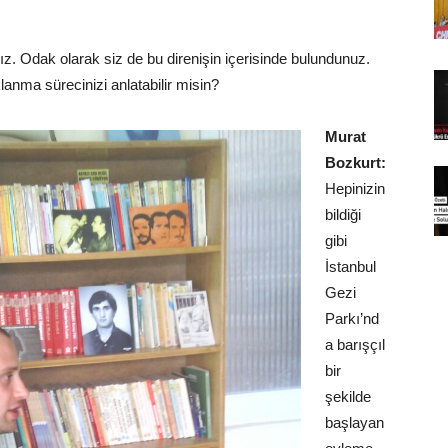
z. Odak olarak siz de bu direnişin içerisinde bulundunuz.
lanma sürecinizi anlatabilir misin?
Murat
Bozkurt:
Hepinizin
bildiği
gibi
İstanbul
Gezi
Parkı’nd
a barışçıl
bir
şekilde
başlayan