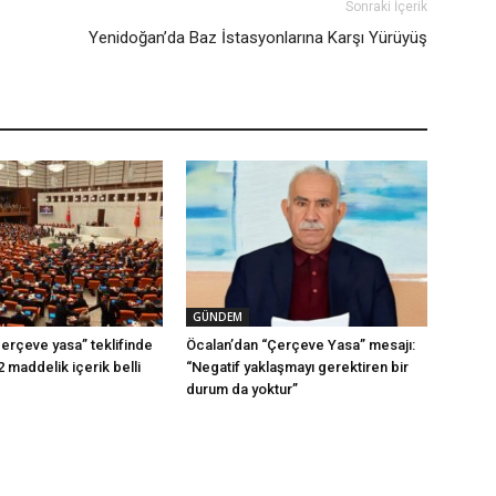
Sonraki İçerik
Yenidoğan’da Baz İstasyonlarına Karşı Yürüyüş
GÜNDEM
erçeve yasa” teklifinde
Öcalan’dan “Çerçeve Yasa” mesajı:
2 maddelik içerik belli
“Negatif yaklaşmayı gerektiren bir
durum da yoktur”