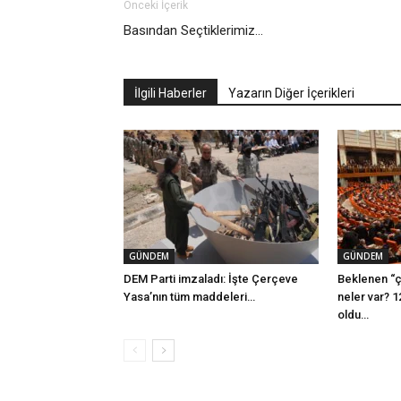
Önceki İçerik
Basından Seçtiklerimiz…
İlgili Haberler
Yazarın Diğer İçerikleri
GÜNDEM
GÜNDEM
DEM Parti imzaladı: İşte Çerçeve
Beklenen “ç
Yasa’nın tüm maddeleri…
neler var? 1
oldu…