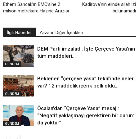
Ethem Sancak’ın BMC’sine 2
Kadirova’nın elinde silah izi
milyon metrekare Hazine Arazisi
bulunamadı
İlgili Haberler
Yazarın Diğer İçerikleri
DEM Parti imzaladı: İşte Çerçeve Yasa’nın
tüm maddeleri…
GÜNDEM
Beklenen “çerçeve yasa” teklifinde neler
var? 12 maddelik içerik belli oldu…
GÜNDEM
Öcalan’dan “Çerçeve Yasa” mesajı:
“Negatif yaklaşmayı gerektiren bir durum
da yoktur”
GÜNDEM