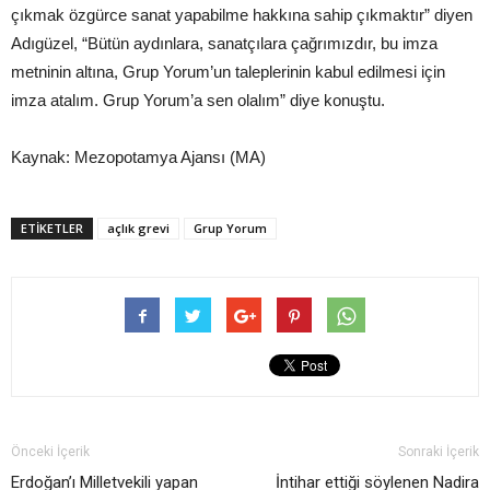
çıkmak özgürce sanat yapabilme hakkına sahip çıkmaktır” diyen
Adıgüzel, “Bütün aydınlara, sanatçılara çağrımızdır, bu imza
metninin altına, Grup Yorum’un taleplerinin kabul edilmesi için
imza atalım. Grup Yorum’a sen olalım” diye konuştu.
Kaynak: Mezopotamya Ajansı (MA)
ETIKETLER
açlık grevi
Grup Yorum
Önceki İçerik
Sonraki İçerik
Erdoğan’ı Milletvekili yapan
İntihar ettiği söylenen Nadira