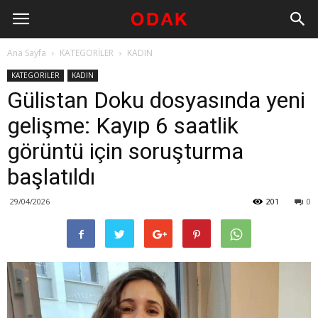
Ana Sayfa
KATEGORİLER
KADIN
KATEGORİLER
KADIN
Gülistan Doku dosyasında yeni
gelişme: Kayıp 6 saatlik
görüntü için soruşturma
başlatıldı
29/04/2026
201
0