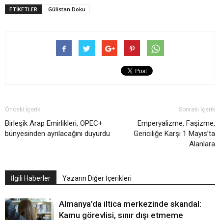
ETIKETLER
Gülistan Doku
Önceki İçerik
Sonraki İçerik
Birleşik Arap Emirlikleri, OPEC+
Emperyalizme, Faşizme,
bünyesinden ayrılacağını duyurdu
Gericiliğe Karşı 1 Mayıs’ta
Alanlara
İlgili Haberler
Yazarın Diğer İçerikleri
Almanya’da iltica merkezinde skandal:
Kamu görevlisi, sınır dışı etmeme