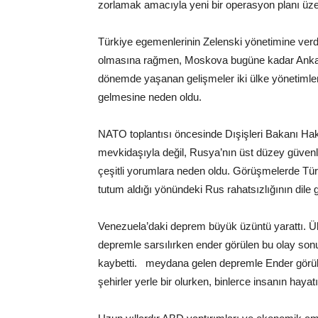
zorlamak amacıyla yeni bir operasyon planı üzeri
Türkiye egemenlerinin Zelenski yönetimine verdi
olmasına rağmen, Moskova bugüne kadar Ankara 
dönemde yaşanan gelişmeler iki ülke yönetimle
gelmesine neden oldu.
NATO toplantısı öncesinde Dışişleri Bakanı Haka
mevkidaşıyla değil, Rusya’nın üst düzey güvenli
çeşitli yorumlara neden oldu. Görüşmelerde Tür
tutum aldığı yönündeki Rus rahatsızlığının dile get
Venezuela’daki deprem büyük üzüntü yarattı. Ül
depremle sarsılırken ender görülen bu olay sonuc
kaybetti. meydana gelen depremle Ender görüle
şehirler yerle bir olurken, binlerce insanın hayatını