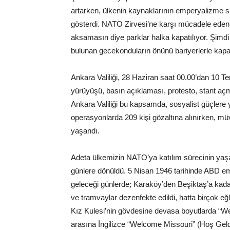
artarken, ülkenin kaynaklarının emperyalizme sun
gösterdi. NATO Zirvesi’ne karşı mücadele edenl
aksamasın diye parklar halka kapatılıyor. Şimd
bulunan gecekonduların önünü bariyerlerle kapat
Ankara Valiliği, 28 Haziran saat 00.00’dan 10 T
yürüyüşü, basın açıklaması, protesto, stant açm
Ankara Valiliği bu kapsamda, sosyalist güçlere y
operasyonlarda 209 kişi gözaltına alınırken, müv
yaşandı.
Adeta ülkemizin NATO’ya katılım sürecinin yaşand
günlere dönüldü. 5 Nisan 1946 tarihinde ABD e
geleceği günlerde; Karaköy’den Beşiktaş’a kadar
ve tramvaylar dezenfekte edildi, hatta birçok eğ
Kız Kulesi’nin gövdesine devasa boyutlarda “W
arasına İngilizce “Welcome Missouri” (Hoş Geldi