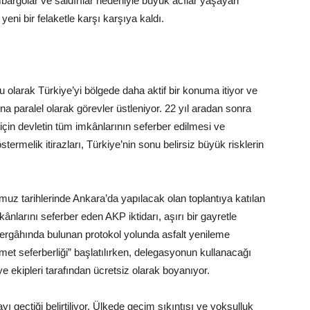
bargolar ve saldırılar nedeniyle büyük acılar yaşayan
i bir felaketle karşı karşıya kaldı.
u olarak Türkiye’yi bölgede daha aktif bir konuma itiyor ve
na paralel olarak görevler üstleniyor. 22 yıl aradan sonra
için devletin tüm imkânlarının seferber edilmesi ve
termelik itirazları, Türkiye’nin sonu belirsiz büyük risklerin
muz tarihlerinde Ankara’da yapılacak olan toplantıya katılan
nlarını seferber eden AKP iktidarı, aşırı bir gayretle
rgâhında bulunan protokol yolunda asfalt yenileme
zmet seferberliği” başlatılırken, delegasyonun kullanacağı
ye ekipleri tarafından ücretsiz olarak boyanıyor.
ı geçtiği belirtiliyor. Ülkede geçim sıkıntısı ve yoksulluk