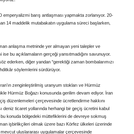
BD emperyalizmi barış antlaşması yapmakta zorlanıyor. 20-
lanan 14 maddelik mutabakatın uygulama süreci başlarken,
n anlaşma metninde yer almayan yeni talepler ve
i ise bu açıklamaların gerçeği yansıtmadığını savunuyor.
 söz ederken, diğer yandan “gerektiği zaman bombalarımızı
ehditkâr söylemlerini sürdürüyor.
 İran’ın zenginleştirilmiş uranyum stokları ve Hürmüz
likle Hürmüz Boğazı konusunda gerilim devam ediyor. İran
 geçiş düzenlemeleri çerçevesinde ücretlendirme hakkını
deniz ticaret yollarında herhangi bir geçiş ücretini kabul
 bu konuda bölgedeki müttefiklerini de devreye sokmuş
n işbirlikçileri olmak üzere bazı Körfez ülkeleri üzerinde
n mevcut uluslararası uygulamalar çerçevesinde