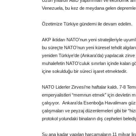
Uzun yıllardır ABD yaptırımları ve ekonomik am
Venezuela, bu kez de meydana gelen depremle yen
Özetimize Türkiye gündemi ile devam edelim.
AKP iktidarı NATO’nun yeni stratejileriyle uyuml
bu süreçte NATO’nun yeni küresel tehdit algıları
yeniden Türkiye’de (Ankara’da) yapılacak zirve 
muhalefetin NATO’culuk sınırları içinde kalan gös
içine sokulduğu bir süreci işaret etmektedir.
NATO Liderler Zirvesi’ne haftalar kaldı. 7-8 Tem
emperyalistleri “memnun etmek” için devletin mkâ
çalışıyor. Ankara’da Esenboğa Havalimanı güze
çalışmaları ve peyzaj düzenlemeleri gibi bir “hi
protokol yolundaki binaların dış cepheleri beledi
Şu ana kadar yapılan harcamaların 11 milyar liray