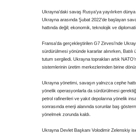
Ukrayna’daki savaş Rusya’ya yayılırken dünya aç
Ukrayna arasında Şubat 2022’de başlayan savaş
hattında değil; ekonomik, teknolojik ve diplomat
Fransa’da gerçekleştirilen G7 Zirvesi’nde Ukray
sürdürülmesi yönünde kararlar alınırken, Batılı
tutum sergiledi. Ukrayna toprakları artık NATO’n
sistemlerinin üretim merkezlerinden birine dö
Ukrayna yönetimi, savaşın yalnızca cephe hattın
yönelik operasyonlarla da sürdürülmesi gerektiğ
petrol rafinerileri ve yakıt depolarına yönelik in
sonrasında enerji alanında sorunlar baş gösterm
yönelmek zorunda kaldı.
Ukrayna Devlet Başkanı Volodimir Zelenskiy i