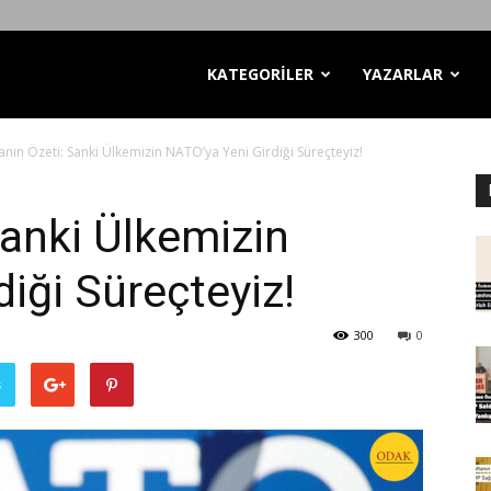
KATEGORİLER
YAZARLAR
anın Özeti: Sanki Ülkemizin NATO’ya Yeni Girdiği Süreçteyiz!
Sanki Ülkemizin
iği Süreçteyiz!
300
0
ş