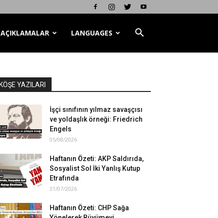
AÇIKLAMALAR
LANGUAGES
KÖŞE YAZILARI
İşçi sınıfının yılmaz savaşçısı
ve yoldaşlık örneği: Friedrich
Engels
05/08/2026
Haftanın Özeti: AKP Saldırıda,
Sosyalist Sol İki Yanlış Kutup
Etrafında
31/07/2026
Haftanın Özeti: CHP Sağa
Yönelerek Büyümeyi