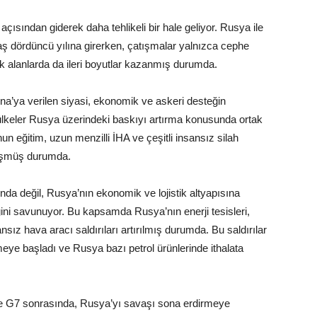
ısından giderek daha tehlikeli bir hale geliyor. Rusya ile
 dördüncü yılına girerken, çatışmalar yalnızca cephe
ik alanlarda da ileri boyutlar kazanmış durumda.
na’ya verilen siyasi, ekonomik ve askeri desteğin
 ülkeler Rusya üzerindeki baskıyı artırma konusunda ortak
un eğitim, uzun menzilli İHA ve çeşitli insansız silah
nüşmüş durumda.
da değil, Rusya’nın ekonomik ve lojistik altyapısına
ini savunuyor. Bu kapsamda Rusya’nın enerji tesisleri,
sansız hava aracı saldırıları artırılmış durumda. Bu saldırılar
eye başladı ve Rusya bazı petrol ürünlerinde ithalata
se G7 sonrasında, Rusya’yı savaşı sona erdirmeye