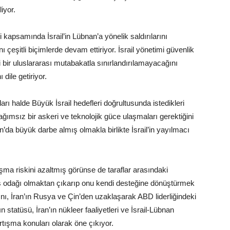
iyor.
 kapsamında İsrail’in Lübnan’a yönelik saldırılarını
ı çeşitli biçimlerde devam ettiriyor. İsrail yönetimi güvenlik
gi bir uluslararası mutabakatla sınırlandırılamayacağını
dile getiriyor.
ı halde Büyük İsrail hedefleri doğrultusunda istedikleri
ımsız bir askeri ve teknolojik güce ulaşmaları gerektiğini
n’da büyük darbe almış olmakla birlikte İsrail’in yayılmacı
ma riskini azaltmış görünse de taraflar arasındaki
iş odağı olmaktan çıkarıp onu kendi desteğine dönüştürmek
sını, İran’ın Rusya ve Çin’den uzaklaşarak ABD liderliğindeki
statüsü, İran’ın nükleer faaliyetleri ve İsrail-Lübnan
rtışma konuları olarak öne çıkıyor.