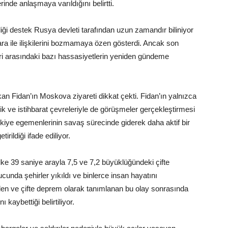
nde anlaşmaya varıldığını belirtti.
ği destek Rusya devleti tarafından uzun zamandır biliniyor
ile ilişkilerini bozmamaya özen gösterdi. Ancak son
ri arasındaki bazı hassasiyetlerin yeniden gündeme
n Fidan’ın Moskova ziyareti dikkat çekti. Fidan’ın yalnızca
k ve istihbarat çevreleriyle de görüşmeler gerçekleştirmesi
kiye egemenlerinin savaş sürecinde giderek daha aktif bir
irildiği ifade ediliyor.
ke 39 saniye arayla 7,5 ve 7,2 büyüklüğündeki çifte
unda şehirler yıkıldı ve binlerce insan hayatını
n ve çifte deprem olarak tanımlanan bu olay sonrasında
 kaybettiği belirtiliyor.