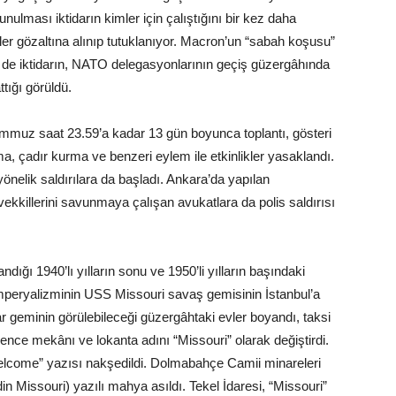
ulması iktidarın kimler için çalıştığını bir kez daha
er gözaltına alınıp tutuklanıyor. Macron’un “sabah koşusu”
i de iktidarın, NATO delegasyonlarının geçiş güzergâhında
tığı görüldü.
emmuz saat 23.59’a kadar 13 gün boyunca toplantı, gösteri
a, çadır kurma ve benzeri eylem ile etkinlikler yasaklandı.
önelik saldırılara da başladı. Ankara’da yapılan
ekkillerini savunmaya çalışan avukatlara da polis saldırısı
ığı 1940’lı yılların sonu ve 1950’li yılların başındaki
mperyalizminin USS Missouri savaş gemisinin İstanbul’a
 geminin görülebileceği güzergâhtaki evler boyandı, taksi
lence mekânı ve lokanta adını “Missouri” olarak değiştirdi.
elcome” yazısı nakşedildi. Dolmabahçe Camii minareleri
n Missouri) yazılı mahya asıldı. Tekel İdaresi, “Missouri”