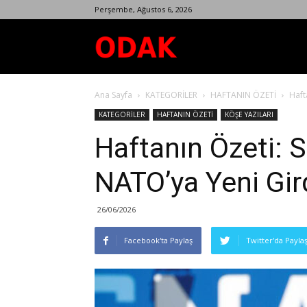
Perşembe, Ağustos 6, 2026
Odak
Ana Sayfa
KATEGORİLER
HAFTANIN ÖZETİ
Haft
Dergisi
KATEGORİLER
HAFTANIN ÖZETİ
KÖŞE YAZILARI
Haftanın Özeti: 
NATO’ya Yeni Gird
26/06/2026
Facebook'ta Paylaş
Twitter'da Payla