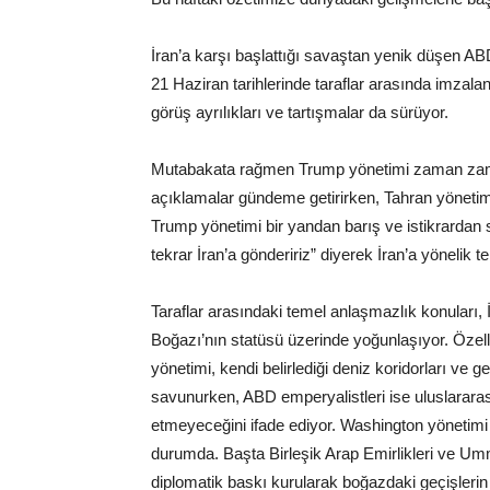
İran’a karşı başlattığı savaştan yenik düşen A
21 Haziran tarihlerinde taraflar arasında imza
görüş ayrılıkları ve tartışmalar da sürüyor.
Mutabakata rağmen Trump yönetimi zaman zama
açıklamalar gündeme getirirken, Tahran yönetim
Trump yönetimi bir yandan barış ve istikrardan
tekrar İran’a göndeririz” diyerek İran’a yönelik t
Taraflar arasındaki temel anlaşmazlık konuları,
Boğazı’nın statüsü üzerinde yoğunlaşıyor. Özel
yönetimi, kendi belirlediği deniz koridorları ve
savunurken, ABD emperyalistleri ise uluslararası 
etmeyeceğini ifade ediyor. Washington yönetimi
durumda. Başta Birleşik Arap Emirlikleri ve Umma
diplomatik baskı kurularak boğazdaki geçişleri