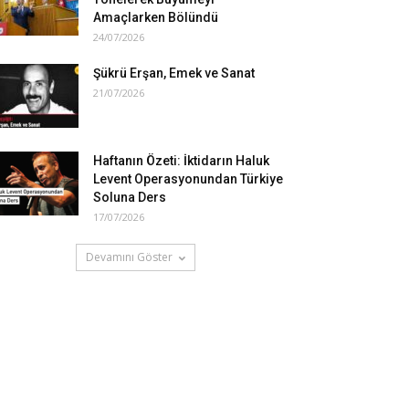
Amaçlarken Bölündü
24/07/2026
Şükrü Erşan, Emek ve Sanat
21/07/2026
Haftanın Özeti: İktidarın Haluk
Levent Operasyonundan Türkiye
Soluna Ders
17/07/2026
Devamını Göster