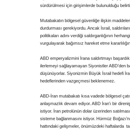
sürdürülmesi için girişimlerde bulunulduğu belirtil
Mutabakatın bölgesel güvenliğe ilişkin maddeleri
durdurması gerekiyordu. Ancak İsrail, saldırıların
politikaları adını verdiği saldırganlığının herhan
vurgulayarak bağımsız hareket etme kararlılığını 
ABD emperyalizmini İrana saldırtmayı başardıklar
ilerlemeyi sağlayamayan Siyonistler ABD’den bağ
düşünüyorlar. Siyonizmin Büyük İsrail hedefi İra
hedeflerinden vazgeçmesi beklenemez.
ABD-İran mutabakatı kısa vadede bölgesel çatış
anlaşmazlık devam ediyor. ABD İran’ı bir diren
istiyor. İran petrolünün dolar üzerinden satılma
sisteme bağlanmasını istiyor. Hürmüz Boğazı’nın 
hattındaki gelişmeler, önümüzdeki haftalarda ta