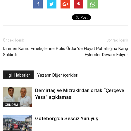
Önceki İçerik
Sonraki İçerik
Direnen Kamu Emekçilerine Polis
Ürdün’de Hayat Pahalılığına Karşı
Saldırdı
Eylemler Devam Ediyor
İlgili Haberler
Yazarın Diğer İçerikleri
Demirtaş ve Mızraklı’dan ortak “Çerçeve
Yasa” açıklaması
GÜNDEM
Göteborg’da Sessiz Yürüyüş