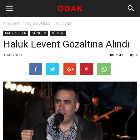
Ana Sayfa
KATEGORİLER
GÜNDEM
KATEGORİLER
GÜNDEM
TÜRKİYE
Haluk Levent Gözaltına Alındı
03/06/2018
2545
0