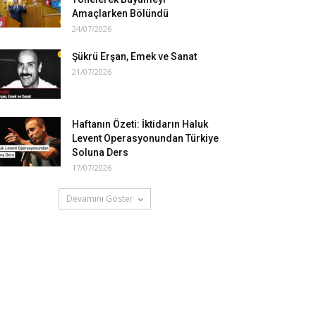
Amaçlarken Bölündü
24/07/2026
Şükrü Erşan, Emek ve Sanat
21/07/2026
Haftanın Özeti: İktidarın Haluk
Levent Operasyonundan Türkiye
Soluna Ders
17/07/2026
Devamını Göster