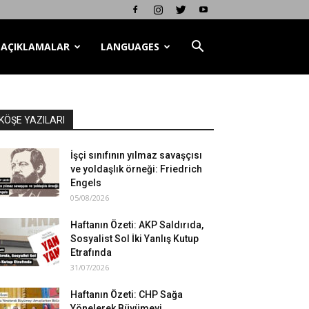
AÇIKLAMALAR
LANGUAGES
KÖŞE YAZILARI
İşçi sınıfının yılmaz savaşçısı
ve yoldaşlık örneği: Friedrich
Engels
05/08/2026
Haftanın Özeti: AKP Saldırıda,
Sosyalist Sol İki Yanlış Kutup
Etrafında
31/07/2026
Haftanın Özeti: CHP Sağa
Yönelerek Büyümeyi