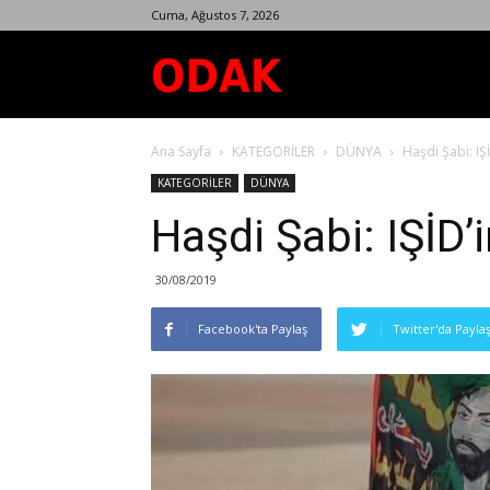
Cuma, Ağustos 7, 2026
Odak
Ana Sayfa
KATEGORİLER
DÜNYA
Haşdi Şabi: IŞ
Dergisi
KATEGORİLER
DÜNYA
Haşdi Şabi: IŞİD’
30/08/2019
Facebook'ta Paylaş
Twitter'da Payla