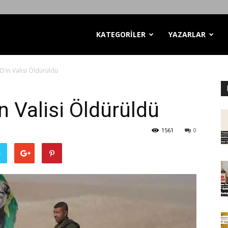
KATEGORİLER
YAZARLAR
İD’in Valisi Öldürüldü
in Valisi Öldürüldü
1561
0
ş