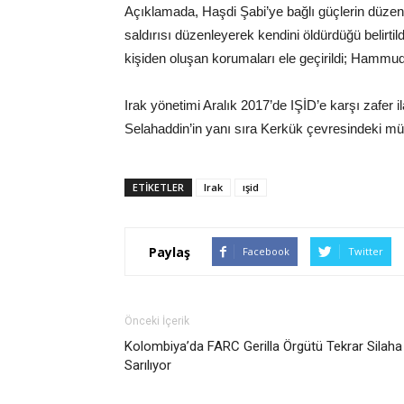
Açıklamada, Haşdi Şabi’ye bağlı güçlerin düze
saldırısı düzenleyerek kendini öldürdüğü belirti
kişiden oluşan korumaları ele geçirildi; Hammud 
Irak yönetimi Aralık 2017’de IŞİD’e karşı zafer 
Selahaddin’in yanı sıra Kerkük çevresindeki münf
ETIKETLER
Irak
ışid
Paylaş
Facebook
Twitter
Önceki İçerik
Kolombiya’da FARC Gerilla Örgütü Tekrar Silaha
Sarılıyor