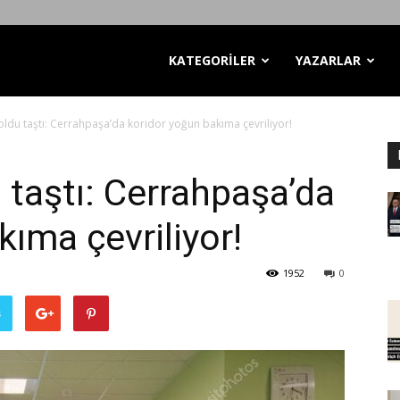
KATEGORİLER
YAZARLAR
ldu taştı: Cerrahpaşa’da koridor yoğun bakıma çevriliyor!
 taştı: Cerrahpaşa’da
ıma çevriliyor!
1952
0
ş