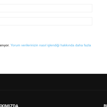
lanıyor.
Yorum verilerinizin nasıl işlendiği hakkında daha fazla
KKIMIZDA
B