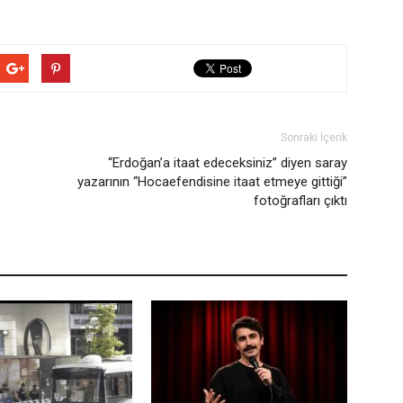
Sonraki İçerik
“Erdoğan’a itaat edeceksiniz” diyen saray
yazarının “Hocaefendisine itaat etmeye gittiği”
fotoğrafları çıktı