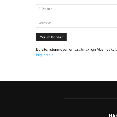
Bu site, istenmeyenleri azaltmak için Akismet kul
bilgi edinin
.
HA