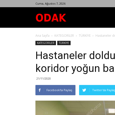
Cuma, Ağustos 7, 2026
Odak
Ana Sayfa
KATEGORİLER
TÜRKİYE
Hastaneler do
Dergisi
KATEGORİLER
TÜRKİYE
Hastaneler doldu
koridor yoğun bak
21/11/2020
Facebook'ta Paylaş
Twitter'da Payla