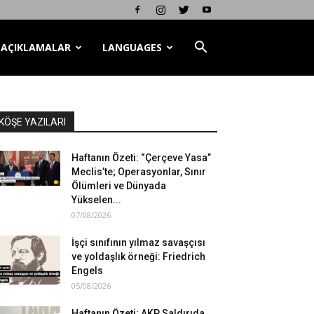
AÇIKLAMALAR
LANGUAGES
KÖŞE YAZILARI
Haftanın Özeti: “Çerçeve Yasa”
Meclis’te; Operasyonlar, Sınır
Ölümleri ve Dünyada
Yükselen...
07/08/2026
İşçi sınıfının yılmaz savaşçısı
ve yoldaşlık örneği: Friedrich
Engels
05/08/2026
Haftanın Özeti: AKP Saldırıda,