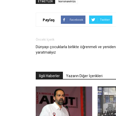
ETIKETLER
koronavirüs
Paylaş
Facebook
Twitter
Önceki İçerik
Dünyayı çocuklarla birlikte öğrenmeli ve yeniden
yaratmalıyız
İlgili Haberler
Yazarın Diğer İçerikleri