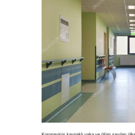
Koronavirüs kaynaklı vaka ve ölüm sayıları ülke