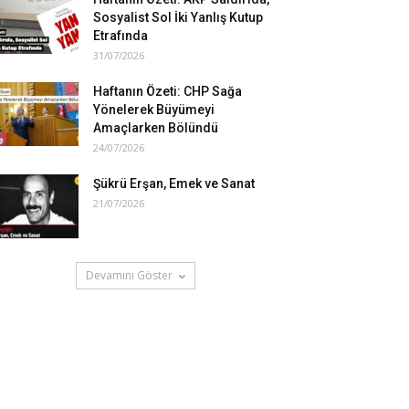
Sosyalist Sol İki Yanlış Kutup
Etrafında
31/07/2026
Haftanın Özeti: CHP Sağa
Yönelerek Büyümeyi
Amaçlarken Bölündü
24/07/2026
Şükrü Erşan, Emek ve Sanat
21/07/2026
Devamını Göster