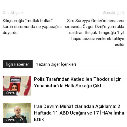
Önceki İçerik
Sonraki İçerik
Kılıçdaroğlu “mutlak butlan”
Sırrı Süreyya Önder’in cenazesi
kararı durumunda ne yapacağını
sırasında Özgür Özel’e yumrukla
duyurdu
saldıran Selçuk Tengioğlu 1 yıl
hapis cezası verilerek tahliye
edildi
İlgili Haberler
Yazarın Diğer İçerikleri
Polis Tarafından Katledilen Thodoris için
Yunanistan’da Halk Sokağa Çıktı
DÜNYA
İran Devrim Muhafızlarından Açıklama: 2
Haftada 11 ABD Uçağını ve 17 İHA’yı İmha
Ettik
DÜNYA