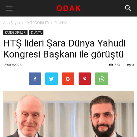
Ana Sayfa
KATEGORİLER
DÜNYA
KATEGORİLER
DÜNYA
HTŞ lideri Şara Dünya Yahudi
Kongresi Başkanı ile görüştü
29/09/2025
364
0