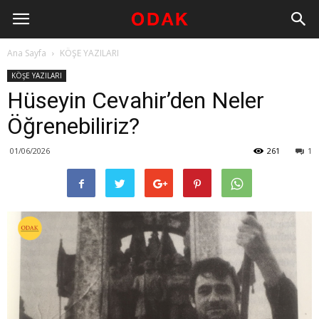
Ana Sayfa
KÖŞE YAZILARI
KÖŞE YAZILARI
Hüseyin Cevahir’den Neler
Öğrenebiliriz?
01/06/2026
261
1