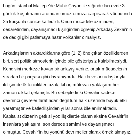
bugün İstanbul Maltepe’de Mahir Çayan ile sığındıkları evde 3
günlük kuşatmanın ardından omuz omuza çarpışarak vücudunda
25 kurşunla canice katledildi. Onun mücadele azminden,
cesaretinden, dayanışmacı kişiliğinden öğrenip Arkadaş Zekai’nin
de dediği gibi patlamaya hazır volkanlar olmalıyız.
Arkadaşlarının aktardıklarına göre (1, 2) öne çıkan özelliklerden
biri, sert politik atmosferin içinde bile gösterişsiz kalabilmesiydi.
Kendisini merkeze koyan bir anlayış yerine, ortak mücadelenin
sıradan bir parçası gibi davranıyordu. Halkla ve arkadaşlarıyla
iletişimde üstencilikten uzak, kibar, mütevazi yaklaşımı her
zaman dikkat çekmiştir. Bu sebepledir ki Cevahir sadece
devrimci çevreler tarafından değil tüm halk üzerinde büyük etki
yaratmıştır ve katledilişinden yıllar sonra bile anılmaktadır.
Kapitalist düzenin getirisi yoz ilişkilerde olanın aksine Cevahir’in
insanlara yaklaşımı son derece samimi ve dayanışmacı
olmuştur. Cevahir’in bu yönünü devrimciler olarak örnek almayız.