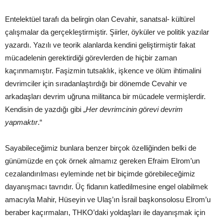
Entelektüel tarafı da belirgin olan Cevahir, sanatsal- kültürel
çalışmalar da gerçekleştirmiştir. Şiirler, öyküler ve politik yazılar
yazardı. Yazılı ve teorik alanlarda kendini geliştirmiştir fakat
mücadelenin gerektirdiği görevlerden de hiçbir zaman
kaçınmamıştır. Faşizmin tutsaklık, işkence ve ölüm ihtimalini
devrimciler için sıradanlaştırdığı bir dönemde Cevahir ve
arkadaşları devrim uğruna militanca bir mücadele vermişlerdir.
Kendisin de yazdığı gibi „
Her devrimcinin görevi devrim
yapmaktır
.“
Sayabileceğimiz bunlara benzer birçok özelliğinden belki de
günümüzde en çok örnek almamız gereken Efraim Elrom’un
cezalandırılması eyleminde net bir biçimde görebileceğimiz
dayanışmacı tavrıdır. Üç fidanın katledilmesine engel olabilmek
amacıyla Mahir, Hüseyin ve Ulaş’ın İsrail başkonsolosu Elrom’u
beraber kaçırmaları, THKO’daki yoldaşları ile dayanışmak için