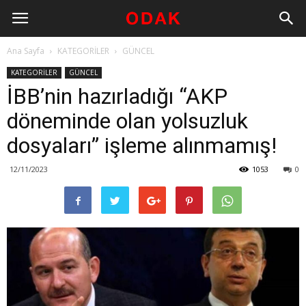
Ana Sayfa
KATEGORİLER
GÜNCEL
KATEGORİLER
GÜNCEL
İBB’nin hazırladığı “AKP
döneminde olan yolsuzluk
dosyaları” işleme alınmamış!
12/11/2023
1053
0