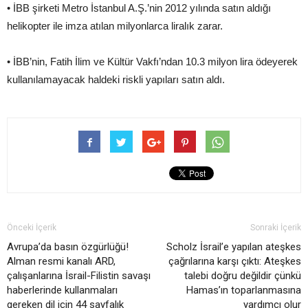
• İBB şirketi Metro İstanbul A.Ş.’nin 2012 yılında satın aldığı
helikopter ile imza atılan milyonlarca liralık zarar.
• İBB’nin, Fatih İlim ve Kültür Vakfı’ndan 10.3 milyon lira ödeyerek
kullanılamayacak haldeki riskli yapıları satın aldı.
Önceki İçerik
Sonraki İçerik
Avrupa’da basın özgürlüğü!
Scholz İsrail’e yapılan ateşkes
Alman resmi kanalı ARD,
çağrılarına karşı çıktı: Ateşkes
çalışanlarına İsrail-Filistin savaşı
talebi doğru değildir çünkü
haberlerinde kullanmaları
Hamas’ın toparlanmasına
gereken dil için 44 sayfalık
yardımcı olur