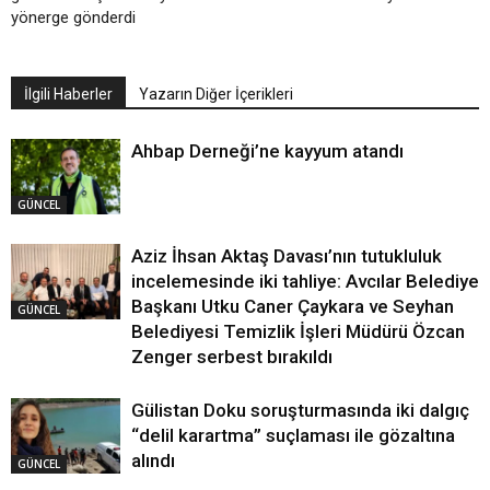
yönerge gönderdi
İlgili Haberler
Yazarın Diğer İçerikleri
Ahbap Derneği’ne kayyum atandı
GÜNCEL
Aziz İhsan Aktaş Davası’nın tutukluluk
incelemesinde iki tahliye: Avcılar Belediye
Başkanı Utku Caner Çaykara ve Seyhan
GÜNCEL
Belediyesi Temizlik İşleri Müdürü Özcan
Zenger serbest bırakıldı
Gülistan Doku soruşturmasında iki dalgıç
“delil karartma” suçlaması ile gözaltına
alındı
GÜNCEL