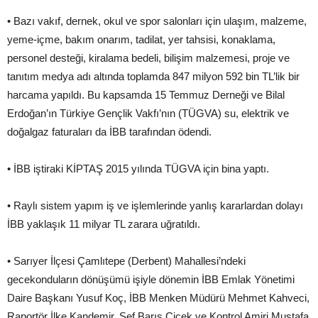
• Bazı vakıf, dernek, okul ve spor salonları için ulaşım, malzeme,
yeme-içme, bakım onarım, tadilat, yer tahsisi, konaklama,
personel desteği, kiralama bedeli, bilişim malzemesi, proje ve
tanıtım medya adı altında toplamda 847 milyon 592 bin TL’lik bir
harcama yapıldı. Bu kapsamda 15 Temmuz Derneği ve Bilal
Erdoğan’ın Türkiye Gençlik Vakfı’nın (TÜGVA) su, elektrik ve
doğalgaz faturaları da İBB tarafından ödendi.
• İBB iştiraki KİPTAŞ 2015 yılında TÜGVA için bina yaptı.
• Raylı sistem yapım iş ve işlemlerinde yanlış kararlardan dolayı
İBB yaklaşık 11 milyar TL zarara uğratıldı.
• Sarıyer İlçesi Çamlıtepe (Derbent) Mahallesi’ndeki
gecekonduların dönüşümü işiyle dönemin İBB Emlak Yönetimi
Daire Başkanı Yusuf Koç, İBB Menken Müdürü Mehmet Kahveci,
Raportör İlke Kandemir, Şef Barış Çiçek ve Kontrol Amiri Mustafa