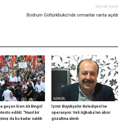
Sonraki İçerik
Bodrum Göltürkbükü’nde ormanlar ranta açıldı
GÜNCEL
na geçen Eren Ali Bingöl
İzmir Büyükşehir Belediyesi’ne
testo edildi: “Nasıl bir
operasyon: Veli Ağbaba’nın abisi
ştınız da bu kadar satılık
gözaltına alındı