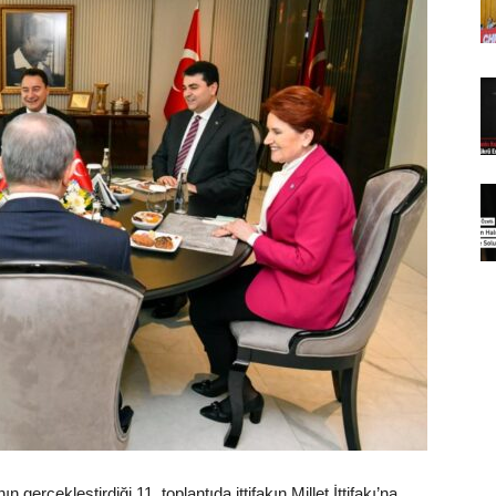
gerçekleştirdiği 11. toplantıda ittifakın Millet İttifakı’na