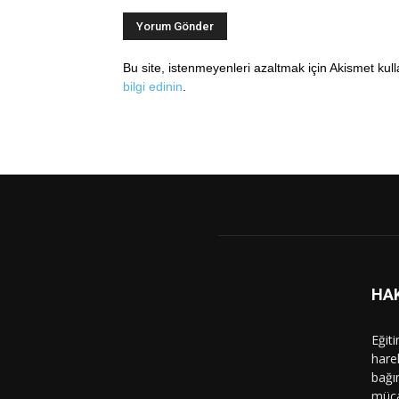
Bu site, istenmeyenleri azaltmak için Akismet kul
bilgi edinin
.
HA
Eğit
hare
bağı
müca