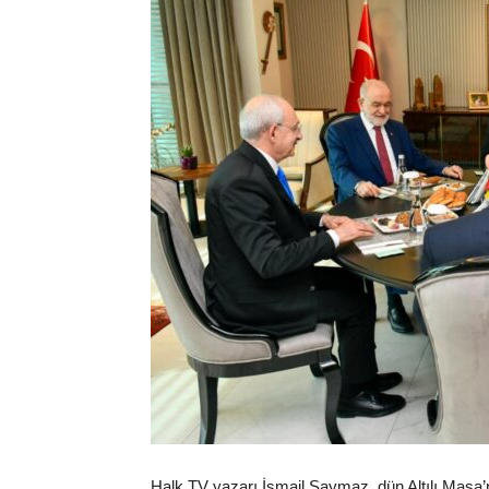
Halk TV yazarı İsmail Saymaz, dün Altılı Masa’nın 