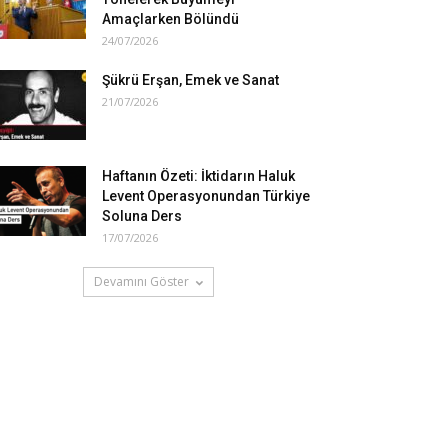
Amaçlarken Bölündü
24/07/2026
Şükrü Erşan, Emek ve Sanat
21/07/2026
Haftanın Özeti: İktidarın Haluk
Levent Operasyonundan Türkiye
Soluna Ders
17/07/2026
Devamını Göster