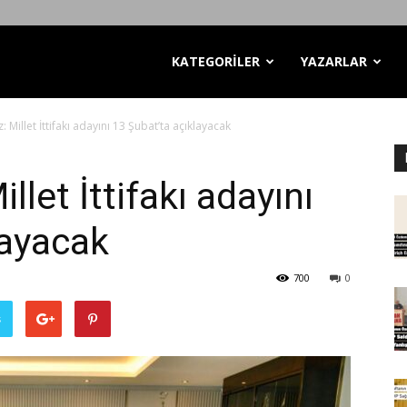
KATEGORİLER
YAZARLAR
 Millet İttifakı adayını 13 Şubat’ta açıklayacak
llet İttifakı adayını
layacak
700
0
ş