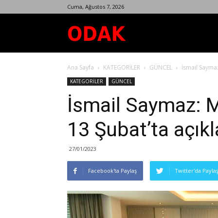
Cuma, Ağustos 7, 2026
Odak
Ana Sayfa
KATEGORİLER
GÜNCEL
İsmail Saymaz:
Dergisi
KATEGORİLER
GÜNCEL
İsmail Saymaz: Mi
13 Şubat’ta açık
27/01/2023
Facebook'ta Paylaş
Twitter'da Payla