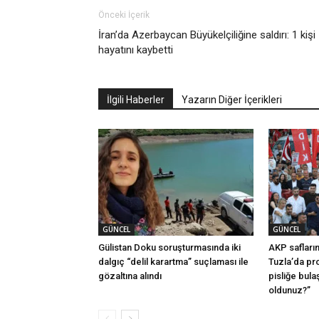
Önceki İçerik
İran’da Azerbaycan Büyükelçiliğine saldırı: 1 kişi
hayatını kaybetti
İlgili Haberler
Yazarın Diğer İçerikleri
GÜNCEL
GÜNCEL
Gülistan Doku soruşturmasında iki
AKP safları
dalgıç “delil karartma” suçlaması ile
Tuzla’da pro
gözaltına alındı
pisliğe bula
oldunuz?”