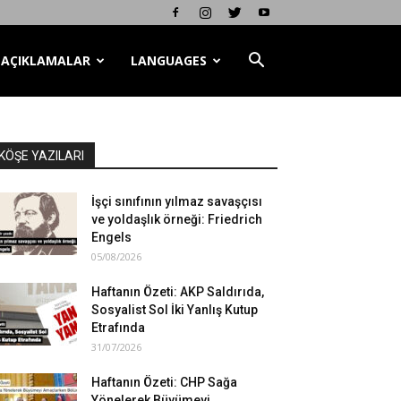
AÇIKLAMALAR
LANGUAGES
KÖŞE YAZILARI
İşçi sınıfının yılmaz savaşçısı
ve yoldaşlık örneği: Friedrich
Engels
05/08/2026
Haftanın Özeti: AKP Saldırıda,
Sosyalist Sol İki Yanlış Kutup
Etrafında
31/07/2026
Haftanın Özeti: CHP Sağa
Yönelerek Büyümeyi