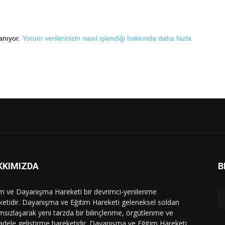
lanıyor.
Yorum verilerinizin nasıl işlendiği hakkında daha fazla
KKIMIZDA
B
im ve Dayanışma Hareketi bir devrimci-yenilenme
ketidir. Dayanışma ve Eğitim Hareketi geleneksel soldan
msızlaşarak yeni tarzda bir bilinçlenme, örgütlenme ve
dele geliştirme hareketidir. Dayanışma ve Eğitim Hareketi